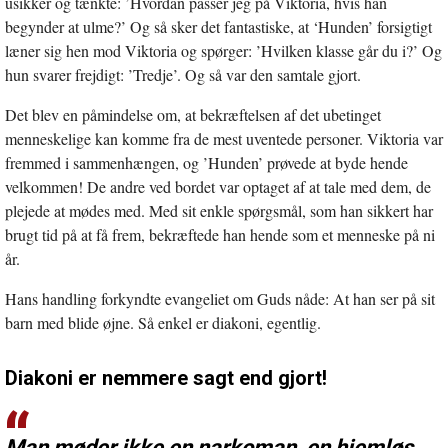
usikker og tænkte: ’Hvordan passer jeg på Viktoria, hvis han
begynder at ulme?’ Og så sker det fantastiske, at ‘Hunden’ forsigtigt
læner sig hen mod Viktoria og spørger: ’Hvilken klasse går du i?’ Og
hun svarer frejdigt: ’Tredje’. Og så var den samtale gjort.
Det blev en påmindelse om, at bekræftelsen af det ubetinget
menneskelige kan komme fra de mest uventede personer. Viktoria var
fremmed i sammenhængen, og ’Hunden’ prøvede at byde hende
velkommen! De andre ved bordet var optaget af at tale med dem, de
plejede at mødes med. Med sit enkle spørgsmål, som han sikkert har
brugt tid på at få frem, bekræftede han hende som et menneske på ni
år.
Hans handling forkyndte evangeliet om Guds nåde: At han ser på sit
barn med blide øjne. Så enkel er diakoni, egentlig.
Diakoni er nemmere sagt end gjort!
Man møder ikke en narkoman, en hjemløs,