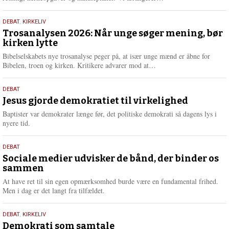
æ
s
2.
DEBAT
,
KIRKELIV
m
juni
Trosanalysen 2026: Når unge søger mening, bør
e
kirken lytte
2026
r
e
Bibelselskabets nye trosanalyse peger på, at især unge mænd er åbne for
L
Bibelen, troen og kirken. Kritikere advarer mod at…
æ
s
18.
DEBAT
m
maj
Jesus gjorde demokratiet til virkelighed
e
2026
r
Baptister var demokrater længe før, det politiske demokrati så dagens lys i
e
nyere tid.
18.
DEBAT
maj
Sociale medier udvisker de bånd, der binder os
sammen
2026
At have ret til sin egen opmærksomhed burde være en fundamental frihed.
Men i dag er det langt fra tilfældet.
18.
DEBAT
,
KIRKELIV
maj
Demokrati som samtale