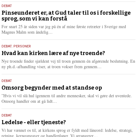
5.
DEBAT
august
Pinseunderet er, at Gud taler til os i forskellige
sprog, som vi kan forstå
2026
For snart 25 år siden var jeg på én af mine første retræter i Sverige med
L
Magnus Malm som åndelig…
æ
s
25.
DEBAT
,
PERSONER
m
juli
Hvad kan kirken lære af nye troende?
e
2026
r
Nye troende finder sjældent vej til troen gennem én afgørende beslutning. En
e
L
ny ph.d.-afhandling viser, at troen vokser frem gennem…
æ
s
9.
DEBAT
m
juli
Omsorg begynder med at standse op
e
2026
r
”Hvis vi vil slå hul igennem til andre mennesker, skal vi gøre det uventede.
e
L
Omsorg handler om at gå lidt…
æ
s
10.
DEBAT
m
juni
Ledelse - eller tjeneste?
e
2026
r
Vi har vænnet os til, at kirkens sprog er fyldt med låneord: ledelse, strategi,
e
L
retning, kerneopgaver og handleplaner. Vi arrangerer…