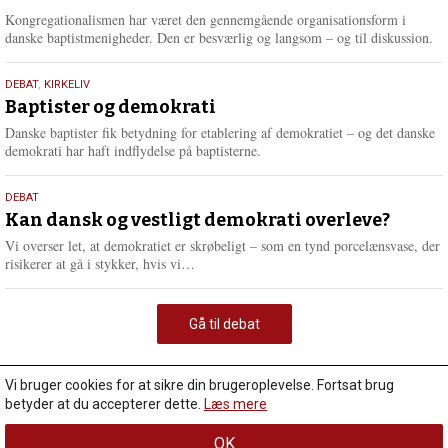
2026
Kongregationalismen har været den gennemgående organisationsform i
danske baptistmenigheder. Den er besværlig og langsom – og til diskussion.
18.
DEBAT
,
KIRKELIV
maj
Baptister og demokrati
2026
Danske baptister fik betydning for etablering af demokratiet – og det danske
demokrati har haft indflydelse på baptisterne.
18.
DEBAT
maj
Kan dansk og vestligt demokrati overleve?
2026
Vi overser let, at demokratiet er skrøbeligt – som en tynd porcelænsvase, der
L
risikerer at gå i stykker, hvis vi…
æ
s
m
Gå til debat
e
r
e
Vi bruger cookies for at sikre din brugeroplevelse. Fortsat brug
betyder at du accepterer dette.
Læs mere
OK