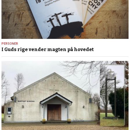
27.
PERSONER
I Guds rige vender magten på hovedet
april
2026