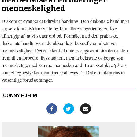
Bekræftelse af en ubetinget
Mission
som
menneskelighed
Kristusvidnesbyrd
Diakoni er evangeliet udtrykt i handling. Den diakonale handling i
sig selv kan altså forkynde og formidle evangeliet og er ikke
afhængig af, at vi sætter ord på. Formålet med den praktiske,
diakonale handling er udelukkende at bekræfte en ubetinget
menneskelighed. Det er ikke diakoniens opgave at føre den anden
frem til en forbedret livssituation, men at bekræfte os begge som
menneskelige med samme menneskeværd. Livet skal ikke 'gå op'
som et regnestykke, men livet skal leves.[1] Det er diakoniens to
væsentlige forudsætninger.
CONNY HJELM