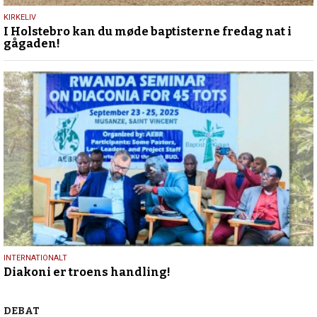
15.
KIRKELIV
I Holstebro kan du møde baptisterne fredag nat i
marts
gågaden!
2026
26.
INTERNATIONALT
Diakoni er troens handling!
september
2025
Debat
DEBAT