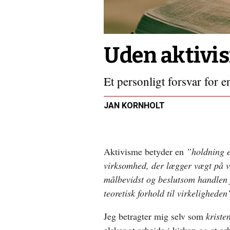
Uden aktivis
Et personligt forsvar for e
JAN KORNHOLT
Aktivisme betyder en
”
h
oldning e
virksomhed, der lægger vægt på v
målbevidst og beslutsom handlen 
teoretisk forhold til virkeligheden
Jeg betragter mig selv som
kristen
elsker at arbejde i kirken og at a