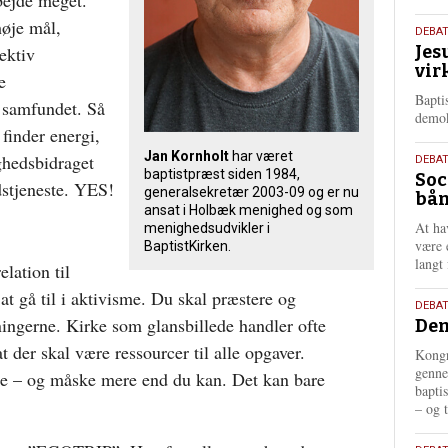
høje mål,
18.
DEBA
Jes
ektiv
maj
vir
202
e
Bapti
i samfundet. Så
demok
 finder energi,
Jan Kornholt
har været
ghedsbidraget
18.
DEBA
baptistpræst siden 1984,
Soc
maj
dstjeneste. YES!
generalsekretær 2003-09 og er nu
bån
202
ansat i Holbæk menighed og som
At ha
menighedsudvikler i
være 
BaptistKirken.
langt 
lation til
 at gå til i aktivisme. Du skal præstere og
18.
DEBAT
tningerne. Kirke som glansbillede handler ofte
Dem
maj
202
t der skal være ressourcer til alle opgaver.
Kongr
genne
dste – og måske mere end du kan. Det kan bare
bapti
– og t