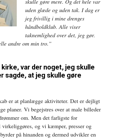
skulle gøre mere. Og det hele var
uden glæde og uden tak. I dag er
jeg frivillig i mine drenges
håndboldklub. Alle viser
taknemlighed over det, jeg gør.
ælle andre om min tro.”
 kirke, var der noget, jeg skulle
r sagde, at jeg skulle gøre
skab er at planlægge aktiviteter. Det er dejligt
ægge planer. Vi begejstres over at male billeder
i drømmer om. Men det farligste for
 virkeliggøres, og vi kæmper, presser og
e byrder på hinanden og dermed udvikler en