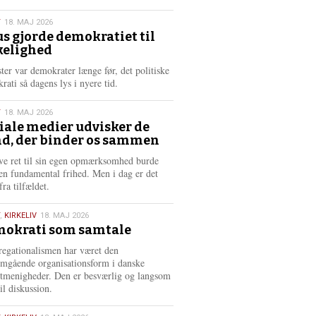
æ
s
T
18. MAJ 2026
m
us gjorde demokratiet til
e
kelighed
6
r
e
ster var demokrater længe før, det politiske
rati så dagens lys i nyere tid.
T
18. MAJ 2026
iale medier udvisker de
d, der binder os sammen
6
ve ret til sin egen opmærksomhed burde
en fundamental frihed. Men i dag er det
fra tilfældet.
,
KIRKELIV
18. MAJ 2026
okrati som samtale
6
egationalismen har været den
mgående organisationsform i danske
stmenigheder. Den er besværlig og langsom
il diskussion.