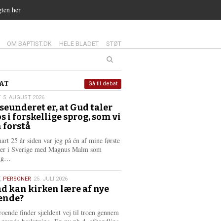
gten her
14.0:
15.0:
16.0:
OM BAPTIST.DK
HELE BLADET
STØT
at
AT
Gå til debat
T
5. AUGUST 2026
seunderet er, at Gud taler
st
os i forskellige sprog, som vi
6
 forstå
nart 25 år siden var jeg på én af mine første
ter i Sverige med Magnus Malm som
L
lig…
æ
s
,
PERSONER
25. JULI 2026
m
d kan kirken lære af nye
e
ende?
6
r
e
roende finder sjældent vej til troen gennem