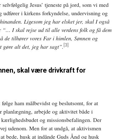
r selvfølgelig Jesus’ tjeneste på jord, som vi med
g udfører i kirkens forkyndelse, undervisning og
 hinanden. Ligesom jeg har elsket jer, skal I også
r
“…
I skal rejse ud til alle verdens folk og få dem
 så de tilhører vores Far i himlen, Sønnen og
[3]
 gøre alt det, jeg har sagt”
.
nnen, skal være drivkraft for
at følge ham målbevidst og beslutsomt, for at
lanlægning, arbejde og aktivitet både i
lge kærlighedsbudet og missionsbefalingen. Der
n vej udenom. Men for at undgå, at aktivismen
k at bede, husk at indånde Guds Ånd og husk