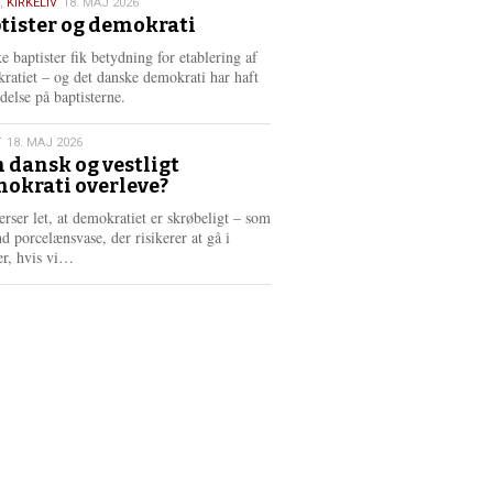
,
KIRKELIV
18. MAJ 2026
tister og demokrati
6
e baptister fik betydning for etablering af
ratiet – og det danske demokrati har haft
delse på baptisterne.
T
18. MAJ 2026
 dansk og vestligt
okrati overleve?
6
erser let, at demokratiet er skrøbeligt – som
d porcelænsvase, der risikerer at gå i
L
er, hvis vi…
æ
s
m
e
r
e