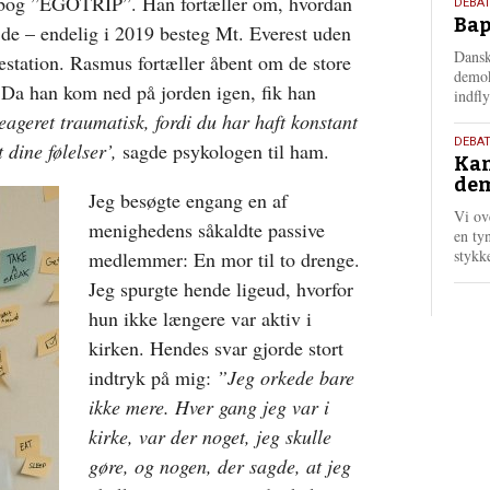
 bog ”EGOTRIP”. Han fortæller om, hvordan
18.
DEBAT
Bap
maj
ejde – endelig i 2019 besteg Mt. Everest uden
202
Dansk
ræstation. Rasmus fortæller åbent om de store
demok
 Da han kom ned på jorden igen, fik han
indfly
eageret traumatisk, fordi du har haft konstant
18.
DEBA
 dine følelser’,
sagde psykologen til ham.
Kan
maj
dem
202
Jeg besøgte engang en af
Vi ov
menighedens såkaldte passive
en tyn
stykk
medlemmer: En mor til to drenge.
Jeg spurgte hende ligeud, hvorfor
hun ikke længere var aktiv i
kirken. Hendes svar gjorde stort
indtryk på mig:
”Jeg orkede bare
ikke mere. Hver gang jeg var i
kirke, var der noget, jeg skulle
gøre, og nogen, der sagde, at jeg