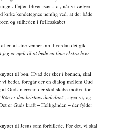
nger. Fejlen bliver især stor, når vi vælger
nd kirke kendetegnes nemlig ved, at der både
roen og stilheden i fællesskabet.
af en af sine venner om, hvordan det gik.
t jeg er nødt til at bede en time ekstra hver
yttet til bøn. Hvad der sker i bønnen, skal
r vi beder, foregår der en dialog mellem Gud
g af Guds nærvær, der skal skabe motivation
’Bøn er den kristnes åndedræt’
, siger vi, og
. Det er Guds kraft – Helligånden – der fylder
ttet til Jesus som forbillede. For det, vi skal