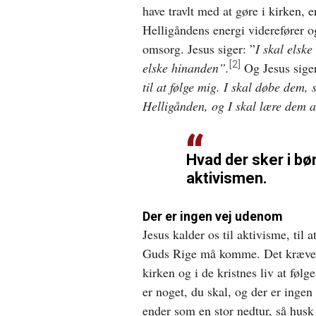
have travlt med at gøre i kirken, e
Helligåndens energi viderefører o
omsorg. Jesus siger: ”
I skal elske
[2]
elske hinanden”
.
Og Jesus sige
til at følge mig. I skal døbe dem,
Helligånden, og I skal lære dem at
Hvad der sker i bø
aktivismen.
Der er ingen vej udenom
Jesus kalder os til aktivisme, til 
Guds Rige må komme. Det kræver p
kirken og i de kristnes liv at fø
er noget, du skal, og der er inge
ender som en stor nedtur, så hus