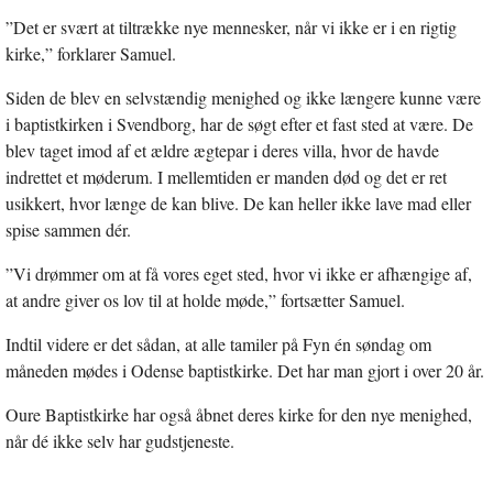
”Det er svært at tiltrække nye mennesker, når vi ikke er i en rigtig
kirke,” forklarer Samuel.
Siden de blev en selvstændig menighed og ikke længere kunne være
i baptistkirken i Svendborg, har de søgt efter et fast sted at være. De
blev taget imod af et ældre ægtepar i deres villa, hvor de havde
indrettet et møderum. I mellemtiden er manden død og det er ret
usikkert, hvor længe de kan blive. De kan heller ikke lave mad eller
spise sammen dér.
”Vi drømmer om at få vores eget sted, hvor vi ikke er afhængige af,
at andre giver os lov til at holde møde,” fortsætter Samuel.
Indtil videre er det sådan, at alle tamiler på Fyn én søndag om
måneden mødes i Odense baptistkirke. Det har man gjort i over 20 år.
Oure Baptistkirke har også åbnet deres kirke for den nye menighed,
når dé ikke selv har gudstjeneste.