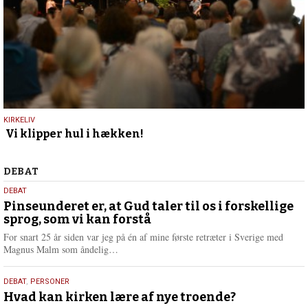
16.
KIRKELIV
Vi klipper hul i hækken!
juli
2023
Debat
DEBAT
5.
DEBAT
august
Pinseunderet er, at Gud taler til os i forskellige
sprog, som vi kan forstå
2026
For snart 25 år siden var jeg på én af mine første retræter i Sverige med
L
Magnus Malm som åndelig…
æ
s
25.
DEBAT
,
PERSONER
m
juli
Hvad kan kirken lære af nye troende?
e