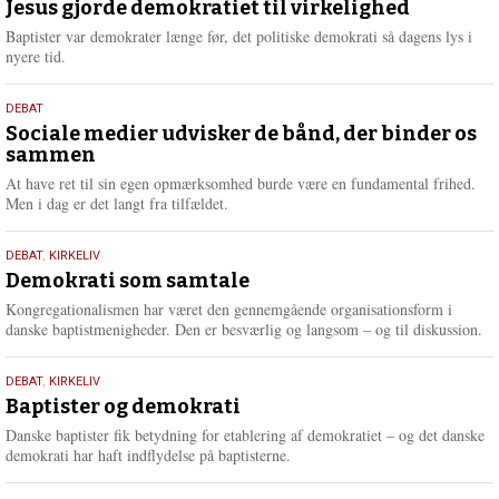
maj
Jesus gjorde demokratiet til virkelighed
e
2026
r
Baptister var demokrater længe før, det politiske demokrati så dagens lys i
e
nyere tid.
18.
DEBAT
maj
Sociale medier udvisker de bånd, der binder os
sammen
2026
At have ret til sin egen opmærksomhed burde være en fundamental frihed.
Men i dag er det langt fra tilfældet.
18.
DEBAT
,
KIRKELIV
maj
Demokrati som samtale
2026
Kongregationalismen har været den gennemgående organisationsform i
danske baptistmenigheder. Den er besværlig og langsom – og til diskussion.
18.
DEBAT
,
KIRKELIV
maj
Baptister og demokrati
2026
Danske baptister fik betydning for etablering af demokratiet – og det danske
demokrati har haft indflydelse på baptisterne.