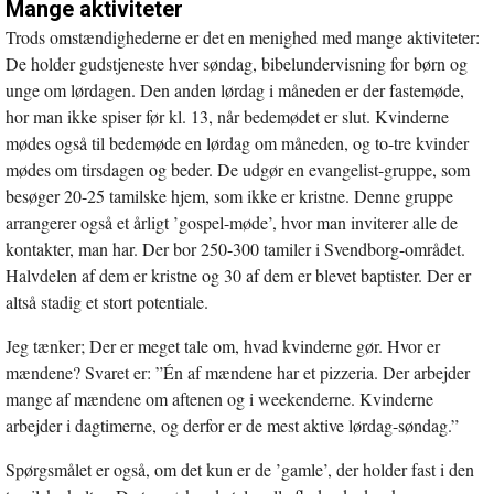
Mange aktiviteter
Trods omstændighederne er det en menighed med mange aktiviteter:
De holder gudstjeneste hver søndag, bibelundervisning for børn og
unge om lørdagen. Den anden lørdag i måneden er der fastemøde,
hor man ikke spiser før kl. 13, når bedemødet er slut. Kvinderne
mødes også til bedemøde en lørdag om måneden, og to-tre kvinder
mødes om tirsdagen og beder. De udgør en evangelist-gruppe, som
besøger 20-25 tamilske hjem, som ikke er kristne. Denne gruppe
arrangerer også et årligt ’gospel-møde’, hvor man inviterer alle de
kontakter, man har. Der bor 250-300 tamiler i Svendborg-området.
Halvdelen af dem er kristne og 30 af dem er blevet baptister. Der er
altså stadig et stort potentiale.
Jeg tænker; Der er meget tale om, hvad kvinderne gør. Hvor er
mændene? Svaret er: ”Én af mændene har et pizzeria. Der arbejder
mange af mændene om aftenen og i weekenderne. Kvinderne
arbejder i dagtimerne, og derfor er de mest aktive lørdag-søndag.”
Spørgsmålet er også, om det kun er de ’gamle’, der holder fast i den