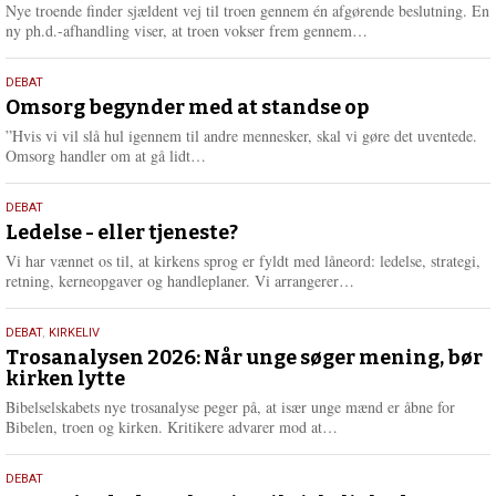
2026
r
Nye troende finder sjældent vej til troen gennem én afgørende beslutning. En
e
L
ny ph.d.-afhandling viser, at troen vokser frem gennem…
æ
s
9.
DEBAT
m
juli
Omsorg begynder med at standse op
e
2026
r
”Hvis vi vil slå hul igennem til andre mennesker, skal vi gøre det uventede.
e
L
Omsorg handler om at gå lidt…
æ
s
10.
DEBAT
m
juni
Ledelse - eller tjeneste?
e
2026
r
Vi har vænnet os til, at kirkens sprog er fyldt med låneord: ledelse, strategi,
e
L
retning, kerneopgaver og handleplaner. Vi arrangerer…
æ
s
2.
DEBAT
,
KIRKELIV
m
juni
Trosanalysen 2026: Når unge søger mening, bør
e
kirken lytte
2026
r
e
Bibelselskabets nye trosanalyse peger på, at især unge mænd er åbne for
L
Bibelen, troen og kirken. Kritikere advarer mod at…
æ
s
18.
DEBAT
m