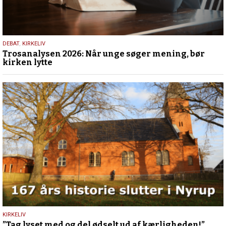
2.
DEBAT
,
KIRKELIV
Trosanalysen 2026: Når unge søger mening, bør
juni
kirken lytte
2026
7.
KIRKELIV
”Tag lyset med og del ødselt ud af kærligheden!”