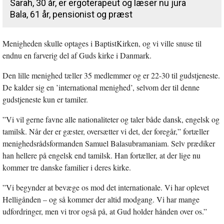
Sarah, 30 år, er ergoterapeut og læser nu jura
Bala, 61 år, pensionist og præst
Menigheden skulle optages i BaptistKirken, og vi ville snuse til
endnu en farverig del af Guds kirke i Danmark.
Den lille menighed tæller 35 medlemmer og er 22-30 til gudstjeneste.
De kalder sig en ’international menighed’, selvom der til denne
gudstjeneste kun er tamiler.
”Vi vil gerne favne alle nationaliteter og taler både dansk, engelsk og
tamilsk. Når der er gæster, oversætter vi det, der foregår,” fortæller
menighedsrådsformanden Samuel Balasubramaniam. Selv prædiker
han hellere på engelsk end tamilsk. Han fortæller, at der lige nu
kommer tre danske familier i deres kirke.
”Vi begynder at bevæge os mod det internationale. Vi har oplevet
Helligånden – og så kommer der altid modgang. Vi har mange
udfordringer, men vi tror også på, at Gud holder hånden over os.”