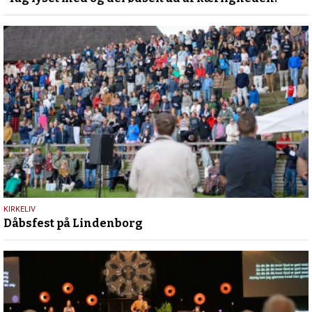
december
2024
21.
KIRKELIV
Dåbsfest på Lindenborg
juli
2023