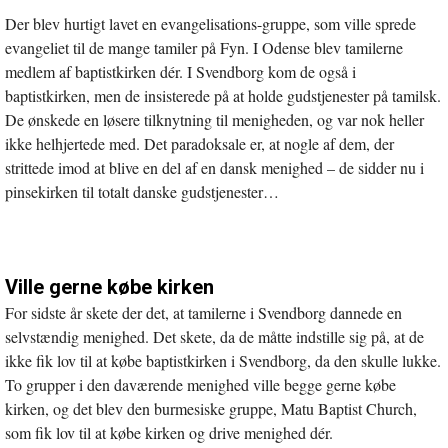
Der blev hurtigt lavet en evangelisations-gruppe, som ville sprede
evangeliet til de mange tamiler på Fyn. I Odense blev tamilerne
medlem af baptistkirken dér. I Svendborg kom de også i
baptistkirken, men de insisterede på at holde gudstjenester på tamilsk.
De ønskede en løsere tilknytning til menigheden, og var nok heller
ikke helhjertede med. Det paradoksale er, at nogle af dem, der
strittede imod at blive en del af en dansk menighed – de sidder nu i
pinsekirken til totalt danske gudstjenester…
Ville gerne købe kirken
For sidste år skete der det, at tamilerne i Svendborg dannede en
selvstændig menighed. Det skete, da de måtte indstille sig på, at de
ikke fik lov til at købe baptistkirken i Svendborg, da den skulle lukke.
To grupper i den daværende menighed ville begge gerne købe
kirken, og det blev den burmesiske gruppe, Matu Baptist Church,
som fik lov til at købe kirken og drive menighed dér.