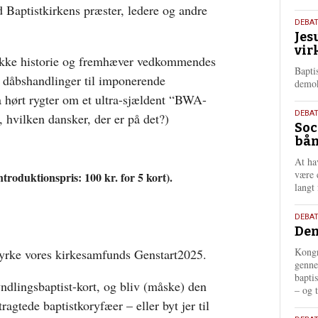
 Baptistkirkens præster, ledere og andre
18.
DEBA
Jes
maj
vir
202
nikke historie og fremhæver vedkommendes
Bapti
af dåbshandlinger til imponerende
demok
a hørt rygter om et ultra-sjældent “BWA-
18.
DEBA
 hvilken dansker, der er på det?)
Soc
maj
bån
202
At ha
være 
ntroduktionspris: 100 kr. for 5 kort).
langt 
18.
DEBAT
Dem
maj
202
Kongr
styrke vores kirkesamfunds Genstart2025.
genne
bapti
 yndlingsbaptist-kort, og bliv (måske) den
– og t
tragtede baptistkoryfæer – eller byt jer til