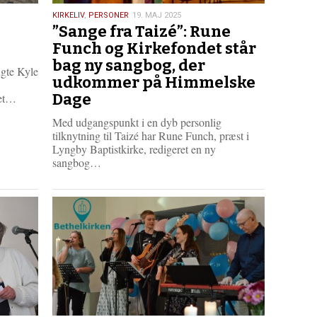
19.
KIRKELIV
,
PERSONER
19. MAJ 2025
”Sange fra Taizé”: Rune
maj
2025
Funch og Kirkefondet står
bag ny sangbog, der
ugte Kyle
udkommer på Himmelske
L
Dage
det…
æ
Med udgangspunkt i en dyb personlig
s
tilknytning til Taizé har Rune Funch, præst i
m
Lyngby Baptistkirke, redigeret en ny
e
L
sangbog…
r
æ
e
s
m
e
r
e