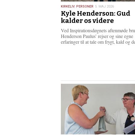
5.
KIRKELIV
,
PERSONER
5. MAJ 2026
Kyle Henderson: Gud
maj
2026
kalder os videre
Ved Inspirationsdøgnets aftenmøde br
Henderson Paulus’ rejser og sine egne
erfaringer til at tale om frygt, kald og 