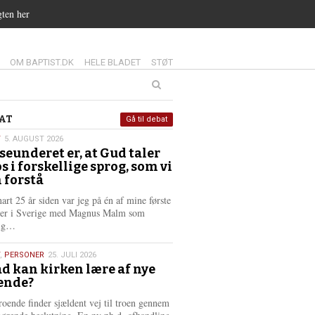
gten her
14.0:
15.0:
16.0:
OM BAPTIST.DK
HELE BLADET
STØT
at
AT
Gå til debat
T
5. AUGUST 2026
seunderet er, at Gud taler
st
os i forskellige sprog, som vi
6
 forstå
nart 25 år siden var jeg på én af mine første
ter i Sverige med Magnus Malm som
L
lig…
æ
s
,
PERSONER
25. JULI 2026
m
d kan kirken lære af nye
e
ende?
6
r
e
roende finder sjældent vej til troen gennem