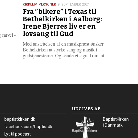
9.
KIRKELIV
,
PERSONER
9. SEPTEMBER 2024
Fra ”bikere” i Texas til
september
2024
Bethelkirken i Aalborg:
Irene Bjerres liv er en
lovsang til Gud
farvel -
Med ansættelsen af en musikpræst ønsker
Bethelkirken at styrke sang og musik i
L
gudstjenesterne. Og sende et signal om, at…
æ
s
m
e
r
e
UDGIVES AF
baptistkirken.dk
BaptistKirken
i Danmark
Facebook:
facebook.com/baptistdk
Lyt til podcast