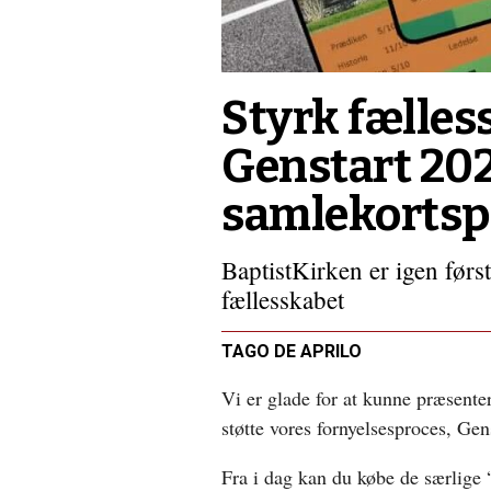
fastliggerplads
i
håbets
land
Styrk fælle
Genstart 20
samlekortsp
BaptistKirken er igen først
fællesskabet
TAGO DE APRILO
Vi er glade for at kunne præsente
støtte vores fornyelsesproces, Gen
Fra i dag kan du købe de særlige