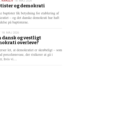
,
KIRKELIV
18. MAJ 2026
tister og demokrati
6
e baptister fik betydning for etablering af
ratiet – og det danske demokrati har haft
delse på baptisterne.
T
18. MAJ 2026
 dansk og vestligt
okrati overleve?
6
erser let, at demokratiet er skrøbeligt – som
d porcelænsvase, der risikerer at gå i
L
er, hvis vi…
æ
s
m
e
r
e