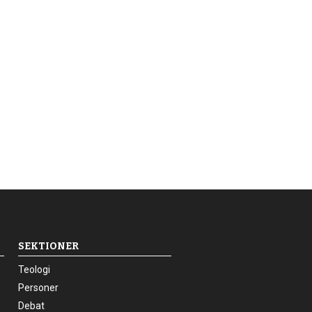
SEKTIONER
24.0:
Teologi
25.0:
Personer
26.0:
Debat