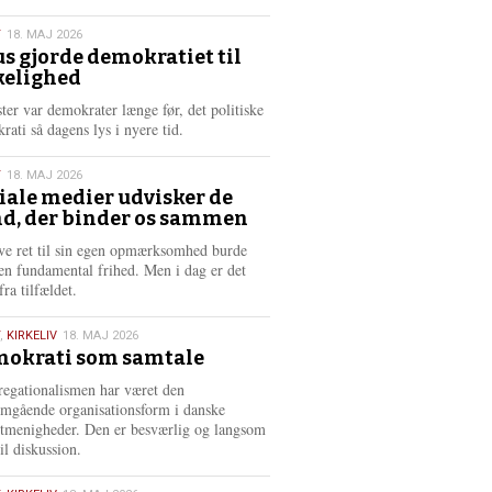
æ
s
T
18. MAJ 2026
m
us gjorde demokratiet til
e
kelighed
6
r
e
ster var demokrater længe før, det politiske
rati så dagens lys i nyere tid.
T
18. MAJ 2026
iale medier udvisker de
d, der binder os sammen
6
ve ret til sin egen opmærksomhed burde
en fundamental frihed. Men i dag er det
fra tilfældet.
,
KIRKELIV
18. MAJ 2026
okrati som samtale
6
egationalismen har været den
mgående organisationsform i danske
stmenigheder. Den er besværlig og langsom
il diskussion.