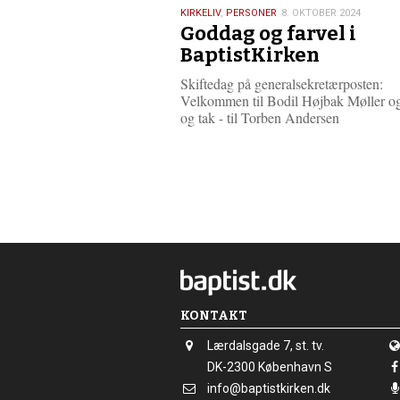
8.
KIRKELIV
,
PERSONER
8. OKTOBER 2024
Goddag og farvel i
oktober
2024
BaptistKirken
Skiftedag på generalsekretærposten:
Velkommen til Bodil Højbak Møller og 
og tak - til Torben Andersen
KONTAKT
Adresse:
Lærdalsgade 7, st. tv.
Adresse:
DK-2300
København S
Send
info@baptistkirken.dk