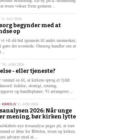
gørende beslutning. En ny ph.d.-afhandling
L
, at troen vokser frem gennem…
æ
s
T
9. JULI 2026
m
org begynder med at
e
ndse op
6
r
e
 vi vil slå hul igennem til andre mennesker,
vi gøre det uventede. Omsorg handler om at
L
dt…
æ
s
T
10. JUNI 2026
m
else - eller tjeneste?
e
6
r
 vænnet os til, at kirkens sprog er fyldt
e
neord: ledelse, strategi, retning,
L
opgaver og handleplaner. Vi arrangerer…
æ
s
,
KIRKELIV
2. JUNI 2026
m
sanalysen 2026: Når unge
e
er mening, bør kirken lytte
6
r
e
selskabets nye trosanalyse peger på, at især
mænd er åbne for Bibelen, troen og kirken.
L
kere advarer mod at…