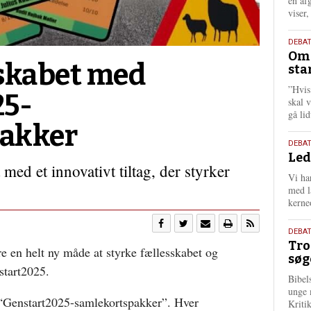
én af
viser
9.
DEBA
Oms
juli
sskabet med
sta
202
”Hvis
25-
skal 
gå li
akker
10.
DEBA
Led
juni
 med et innovativt tiltag, der styrker
202
Vi har
med lå
kerne
2.
DEBAT
Tro
juni
re en helt ny måde at styrke fællesskabet og
søg
202
start2025.
Bibel
unge 
 “Genstart2025-samlekortspakker”. Hver
Kriti