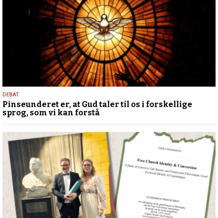
5.
DEBAT
Pinseunderet er, at Gud taler til os i forskellige
august
sprog, som vi kan forstå
2026