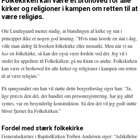
Folkekirken kan være et brohoved for alle
kirker og religioner i kampen om retten til at
være religiøs.
Ole Lundegaard mener stadig, at blandingen af kirke og stat i
princippet ikke er nogen god løsning. ”Hvis man lavede en stat i dag,
ville man aldrig få hverken folkekirke eller monarki. Men når vi nu
har
en folkekirke, så kan der også være fordele ved det. Jeg vil i
stedet for appellere til Folkekirken; gå nu foran os andre. Folkekirken
kan være et brohoved for alle kirker og religioner i kampen om retten
til at være religiøs.”
På spørgsmålet om han vil støtte dette borgerforslag siger han: ”Ja,
lige præcis den del, der handler om personregistrering, har jeg altid
syntes, var en besynderlig konstruktion. Så den del vil jeg godt støtte
bliver fjernet fra Folkekirken.”
Fordel med stærk folkekirke
Generalsekretær i BaptistKirken Torben Andersen siger: ”Adskillelse