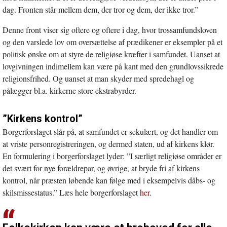
dag. Fronten står mellem dem, der tror og dem, der ikke tror.”
Denne front viser sig oftere og oftere i dag, hvor trossamfundsloven
og den varslede lov om oversættelse af prædikener er eksempler på et
politisk ønske om at styre de religiøse kræfter i samfundet. Uanset at
lovgivningen indimellem kan være på kant med den grundlovssikrede
religionsfrihed. Og uanset at man skyder med spredehagl og
pålægger bl.a. kirkerne store ekstrabyrder.
”Kirkens kontrol”
Borgerforslaget slår på, at samfundet er sekulært, og det handler om
at vriste personregistreringen, og dermed staten, ud af kirkens klør.
En formulering i borgerforslaget lyder: ”I særligt religiøse områder er
det svært for nye forældrepar, og øvrige, at bryde fri af kirkens
kontrol, når præsten løbende kan følge med i eksempelvis dåbs- og
skilsmissestatus.” Læs hele borgerforslaget
her
.