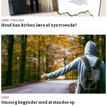
25.
DEBAT
,
PERSONER
Hvad kan kirken lære af nye troende?
juli
2026
9.
DEBAT
Omsorg begynder med at standse op
juli