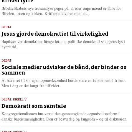
kirken lytte
2026
r
e
Bibelselskabets nye trosanalyse peger på, at især unge mænd er åbne for
L
Bibelen, troen og kirken. Kritikere advarer mod at…
æ
s
18.
DEBAT
m
maj
Jesus gjorde demokratiet til virkelighed
e
2026
r
Baptister var demokrater længe før, det politiske demokrati så dagens lys i
e
nyere tid.
18.
DEBAT
maj
Sociale medier udvisker de bånd, der binder os
sammen
2026
At have ret til sin egen opmærksomhed burde være en fundamental frihed.
Men i dag er det langt fra tilfældet.
18.
DEBAT
,
KIRKELIV
maj
Demokrati som samtale
2026
Kongregationalismen har været den gennemgående organisationsform i
danske baptistmenigheder. Den er besværlig og langsom – og til diskussion.