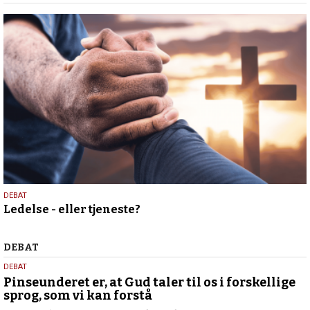
2026
10.
DEBAT
Ledelse - eller tjeneste?
juni
2026
Debat
DEBAT
5.
DEBAT
august
Pinseunderet er, at Gud taler til os i forskellige
sprog, som vi kan forstå
2026