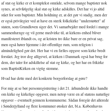
af stat og kirke er et komplekst område, selvom mange baptister nok
synes, at selvfølgelig skal stat og kirke adskilles. Det har vi jo altid
stået for som baptister. Min holdning er, at det gør vi stadig, men der
er også privilegier ved at have en stærk folkekirke ”understøttet” af
staten, som Grundloven siger det. Vi samarbejder med fordel i mange
sammenhænge og vil gerne medvirke til, at kirkens enhed bliver
manifesteret iblandt os, og at kristen tro ikke bare er en privat sag,
men også hører hjemme i det offentlige rum, som religion i
almindelighed gør det. Her har vi en fælles opgave som kirke bredt
forstået. Jeg tror dog alligevel, at kirken i Danmark også har brug for
dem, der taler for adskillelse af stat og kirke, og her har en frikirke
som BaptistKirken en vigtig stemme.
Hvad har dette med det konkrete borgerforslag at gøre?
For mig at se bør personregistrering i det 21. århundrede ikke handle
om kirke og kirkelige opgaver, men netop være en af statens naturlige
opgaver – eventuelt gennem kommunerne. Sådan foregår det allerede
i Sønderjylland og flere kommuner ønsker det, bl.a. Københavns