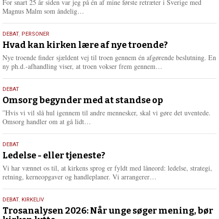
For snart 25 år siden var jeg på én af mine første retræter i Sverige med
L
Magnus Malm som åndelig…
æ
s
25.
DEBAT
,
PERSONER
m
juli
Hvad kan kirken lære af nye troende?
e
2026
r
Nye troende finder sjældent vej til troen gennem én afgørende beslutning. En
e
L
ny ph.d.-afhandling viser, at troen vokser frem gennem…
æ
s
9.
DEBAT
m
juli
Omsorg begynder med at standse op
e
2026
r
”Hvis vi vil slå hul igennem til andre mennesker, skal vi gøre det uventede.
e
L
Omsorg handler om at gå lidt…
æ
s
10.
DEBAT
m
juni
Ledelse - eller tjeneste?
e
2026
r
Vi har vænnet os til, at kirkens sprog er fyldt med låneord: ledelse, strategi,
e
L
retning, kerneopgaver og handleplaner. Vi arrangerer…
æ
s
2.
DEBAT
,
KIRKELIV
m
juni
Trosanalysen 2026: Når unge søger mening, bør
e