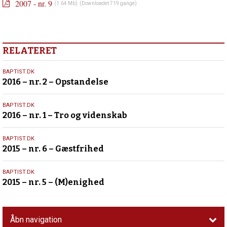
liv
2007 - nr. 9
(1.64 Mb)
(Downloadet 719 gange)
–
på
kig
i
RELATERET
menighederne?
Forrige
18.
BAPTIST.DK
indlæg:
2016 – nr. 2 – Opstandelse
marts
2007
2016
–
5.
nr.
BAPTIST.DK
2016 – nr. 1 – Tro og videnskab
februar
8
2016
–
Kirke
27.
BAPTIST.DK
og
2015 – nr. 6 – Gæstfrihed
november
politik
2015
–
25.
BAPTIST.DK
Hvordan
2015 – nr. 5 – (M)enighed
september
skal
2015
kirken
blande
Åbn navigation
sig?