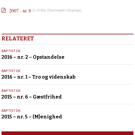
store
historie
Forrige
2007 - nr. 8
(3.29 Mb)
(Downloadet 206 gange)
indlæg:
2007
–
nr.
7
RELATERET
–
Kroppen
18.
BAPTIST.DK
–
2016 – nr. 2 – Opstandelse
marts
er
2016
den
5.
BAPTIST.DK
på
2016 – nr. 1 – Tro og videnskab
februar
plads?
2016
27.
BAPTIST.DK
2015 – nr. 6 – Gæstfrihed
november
2015
25.
BAPTIST.DK
2015 – nr. 5 – (M)enighed
september
2015