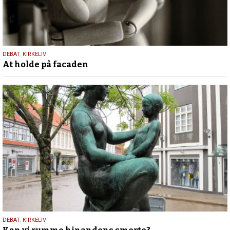
1.
DEBAT
,
KIRKELIV
At holde på facaden
oktober
2020
1.
DEBAT
,
KIRKELIV