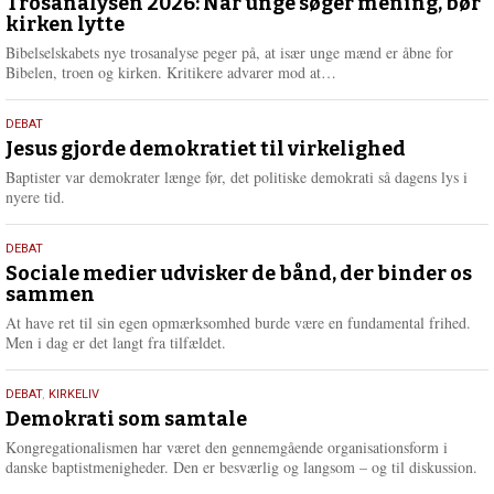
juni
Trosanalysen 2026: Når unge søger mening, bør
e
kirken lytte
2026
r
e
Bibelselskabets nye trosanalyse peger på, at især unge mænd er åbne for
L
Bibelen, troen og kirken. Kritikere advarer mod at…
æ
s
18.
DEBAT
m
maj
Jesus gjorde demokratiet til virkelighed
e
2026
r
Baptister var demokrater længe før, det politiske demokrati så dagens lys i
e
nyere tid.
18.
DEBAT
maj
Sociale medier udvisker de bånd, der binder os
sammen
2026
At have ret til sin egen opmærksomhed burde være en fundamental frihed.
Men i dag er det langt fra tilfældet.
18.
DEBAT
,
KIRKELIV
maj
Demokrati som samtale
2026
Kongregationalismen har været den gennemgående organisationsform i
danske baptistmenigheder. Den er besværlig og langsom – og til diskussion.