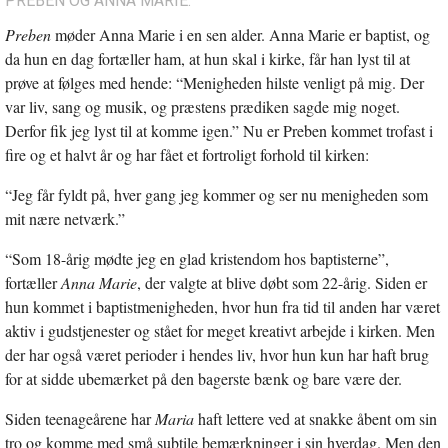
PREBEN OG ANNA MARIE.
Preben
møder Anna Marie i en sen alder. Anna Marie er baptist, og
da hun en dag fortæller ham, at hun skal i kirke, får han lyst til at
prøve at følges med hende: “Menigheden hilste venligt på mig. Der
var liv, sang og musik, og præstens prædiken sagde mig noget.
Derfor fik jeg lyst til at komme igen.” Nu er Preben kommet trofast i
fire og et halvt år og har fået et fortroligt forhold til kirken:
“Jeg får fyldt på, hver gang jeg kommer og ser nu menigheden som
mit nære netværk.”
“Som 18-årig mødte jeg en glad kristendom hos baptisterne”,
fortæller
Anna Marie
, der valgte at blive døbt som 22-årig. Siden er
hun kommet i baptistmenigheden, hvor hun fra tid til anden har været
aktiv i gudstjenester og stået for meget kreativt arbejde i kirken. Men
der har også været perioder i hendes liv, hvor hun kun har haft brug
for at sidde ubemærket på den bagerste bænk og bare være der.
Siden teenageårene har
Maria
haft lettere ved at snakke åbent om sin
tro og komme med små subtile bemærkninger i sin hverdag. Men den