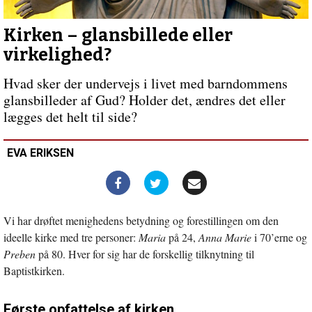
indlæg:
Hvad
er
Kirken – glansbillede eller
kirke?
virkelighed?
Hvad sker der undervejs i livet med barndommens
glansbilleder af Gud? Holder det, ændres det eller
lægges det helt til side?
EVA ERIKSEN
Vi har drøftet menighedens betydning og forestillingen om den
ideelle kirke med tre personer:
Maria
på 24,
Anna Marie
i 70’erne og
Preben
på 80. Hver for sig har de forskellig tilknytning til
Baptistkirken.
Første opfattelse af kirken