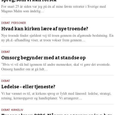
2026
For snart 25 år siden var jeg på én af mine første retræter i Sverige med
L
Magnus Malm som åndelig…
æ
s
25.
DEBAT
,
PERSONER
m
juli
Hvad kan kirken lære af nye troende?
e
2026
r
Nye troende finder sjældent vej til troen gennem én afgørende beslutning. En
e
L
ny ph.d.-afhandling viser, at troen vokser frem gennem…
æ
s
9.
DEBAT
m
juli
Omsorg begynder med at standse op
e
2026
r
”Hvis vi vil slå hul igennem til andre mennesker, skal vi gøre det uventede.
e
L
Omsorg handler om at gå lidt…
æ
s
10.
DEBAT
m
juni
Ledelse - eller tjeneste?
e
2026
r
Vi har vænnet os til, at kirkens sprog er fyldt med låneord: ledelse, strategi,
e
L
retning, kerneopgaver og handleplaner. Vi arrangerer…
æ
s
2.
DEBAT
,
KIRKELIV
m