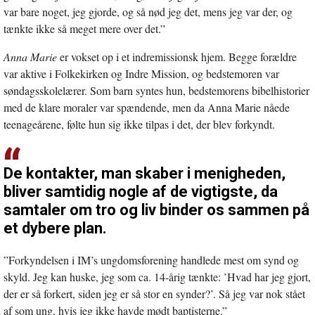
var bare noget, jeg gjorde, og så nød jeg det, mens jeg var der, og
tænkte ikke så meget mere over det.”
Anna Marie
er vokset op i et indremissionsk hjem. Begge forældre
var aktive i Folkekirken og Indre Mission, og bedstemoren var
søndagsskolelærer. Som barn syntes hun, bedstemorens bibelhistorier
med de klare moraler var spændende, men da Anna Marie nåede
teenageårene, følte hun sig ikke tilpas i det, der blev forkyndt.
De kontakter, man skaber i menigheden,
bliver samtidig nogle af de vigtigste, da
samtaler om tro og liv binder os sammen på
et dybere plan.
”Forkyndelsen i IM’s ungdomsforening handlede mest om synd og
skyld. Jeg kan huske, jeg som ca. 14-årig tænkte: ’Hvad har jeg gjort,
der er så forkert, siden jeg er så stor en synder?’. Så jeg var nok stået
af som ung, hvis jeg ikke havde mødt baptisterne.”