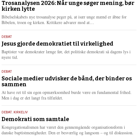
juni
Trosanalysen 2026: Når unge søger mening, bør
e
kirken lytte
2026
r
e
Bibelselskabets nye trosanalyse peger på, at især unge mænd er åbne for
L
Bibelen, troen og kirken. Kritikere advarer mod at…
æ
s
18.
DEBAT
m
maj
Jesus gjorde demokratiet til virkelighed
e
2026
r
Baptister var demokrater længe før, det politiske demokrati så dagens lys i
e
nyere tid.
18.
DEBAT
maj
Sociale medier udvisker de bånd, der binder os
sammen
2026
At have ret til sin egen opmærksomhed burde være en fundamental frihed.
Men i dag er det langt fra tilfældet.
18.
DEBAT
,
KIRKELIV
maj
Demokrati som samtale
2026
Kongregationalismen har været den gennemgående organisationsform i
danske baptistmenigheder. Den er besværlig og langsom – og til diskussion.