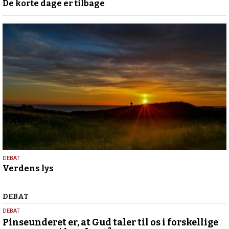
De korte dage er tilbage
oktober
2025
13.
DEBAT
Verdens lys
februar
2025
Debat
DEBAT
5.
DEBAT
august
Pinseunderet er, at Gud taler til os i forskellige