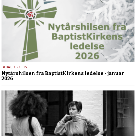
6.
DEBAT
,
KIRKELIV
Nytårshilsen fra BaptistKirkens ledelse - januar
januar
2026
2026