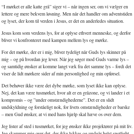
“I mørket er alle katte grå” siger vi – når ingen ser, om vi vælger en
lettere og mere bekvem løsning. Men når det handler om adventstiden
og lyset, der kom til verden i Jesus, er det en anderledes situation.
Jesus kom som verdens lys, for at oplyse ethvert menneske, og derfor
bliver vi konfronteret med kampen mellem lys og mørke.
For det mørke, der er i mig, bliver tydeligt når Guds lys skinner på
mig – og på hvordan jeg lever. Når jeg søger mod Guds varme lys –
og samtidig ønsker at komme langt væk fra det samme lys – fordi det
viser de lidt mørkere sider af min personlighed og min opførsel.
Det behøver ikke være det dybe mørke, som lyset ikke kan oplyse.
Nej, det kan være tusmørket, hvor alt er en gråzone, og vi lander i et
kompromis – og ”under omstændighederne”. Det er en slidt
undskyldning og forståeligt nok, for livets omstændigheder er barske
– men Gud ønsker, at vi med hans hjælp skal hæve os over dem.
Jeg lister af sted i tusmørket, for jeg ønsker ikke projektører på mit liv.
Jeg skammer mig over det, der ikke lykkes og undgår helst spotlight