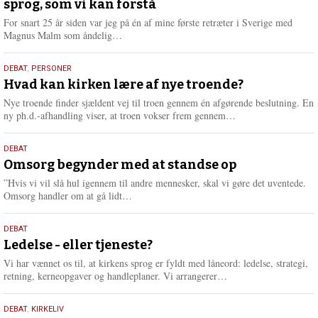
sprog, som vi kan forstå
2026
For snart 25 år siden var jeg på én af mine første retræter i Sverige med
L
Magnus Malm som åndelig…
æ
s
25.
DEBAT
,
PERSONER
m
juli
Hvad kan kirken lære af nye troende?
e
2026
r
Nye troende finder sjældent vej til troen gennem én afgørende beslutning. En
e
L
ny ph.d.-afhandling viser, at troen vokser frem gennem…
æ
s
9.
DEBAT
m
juli
Omsorg begynder med at standse op
e
2026
r
”Hvis vi vil slå hul igennem til andre mennesker, skal vi gøre det uventede.
e
L
Omsorg handler om at gå lidt…
æ
s
10.
DEBAT
m
juni
Ledelse - eller tjeneste?
e
2026
r
Vi har vænnet os til, at kirkens sprog er fyldt med låneord: ledelse, strategi,
e
L
retning, kerneopgaver og handleplaner. Vi arrangerer…
æ
s
2.
DEBAT
,
KIRKELIV
m