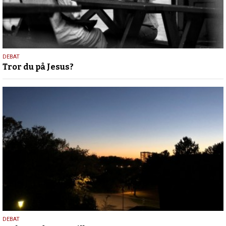
4.
DEBAT
Tror du på Jesus?
december
2025
23.
DEBAT