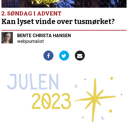
kriminalitet
i
Honduras
2. SØNDAG I ADVENT
Kan lyset vinde over tusmørket?
BENTE CHRISTA HANSEN
webjournalist