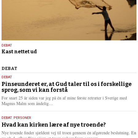
7.
DEBAT
Kast nettet ud
maj
2026
Debat
DEBAT
5.
DEBAT
august
Pinseunderet er, at Gud taler til os i forskellige
sprog, som vi kan forstå
2026
For snart 25 år siden var jeg på én af mine første retræter i Sverige med
L
Magnus Malm som åndelig…
æ
s
25.
DEBAT
,
PERSONER
m
juli
Hvad kan kirken lære af nye troende?
e
2026
r
Nye troende finder sjældent vej til troen gennem én afgørende beslutning. En
e
L