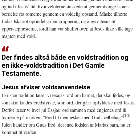
og ind i Jesus´ tid, hvor zeloterne ønskede at gennemtvinge Israels
befrielse fra romerne gennem en voldelig opstand. Måske tilhørte
Judas Iskariot oprindelig den gruppering og angav Jesus til
ypperstepræsterne, fordi han var skuffet over, at Jesus ikke ville tage
magten med vold.
Der findes altså både en voldstradition og
en ikke-voldstradition i Det Gamle
Testamente.
Jesus afviser voldsanvendelse
I kristen tradition læser vi Esajas’ ord om barnet, der skal fødes, og
som skal kaldes Fredsfyrste, som ord, der går i opfyldelse med Jesus.
Derfor læser vi hver jul Esajas’ ord sammen med englenes ord til
[10]
hyrderne på marken: ”Fred til mennesker med Guds velbehag”
.
Julen handler om Guds fred, der med fødslen af Marias barn, nu er
kommet til verden.