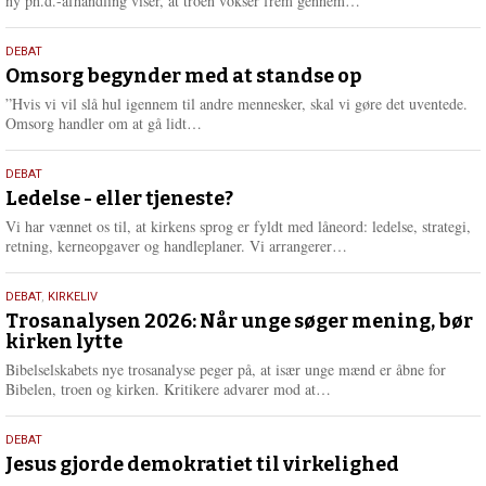
ny ph.d.-afhandling viser, at troen vokser frem gennem…
æ
s
9.
DEBAT
m
juli
Omsorg begynder med at standse op
e
2026
r
”Hvis vi vil slå hul igennem til andre mennesker, skal vi gøre det uventede.
e
L
Omsorg handler om at gå lidt…
æ
s
10.
DEBAT
m
juni
Ledelse - eller tjeneste?
e
2026
r
Vi har vænnet os til, at kirkens sprog er fyldt med låneord: ledelse, strategi,
e
L
retning, kerneopgaver og handleplaner. Vi arrangerer…
æ
s
2.
DEBAT
,
KIRKELIV
m
juni
Trosanalysen 2026: Når unge søger mening, bør
e
kirken lytte
2026
r
e
Bibelselskabets nye trosanalyse peger på, at især unge mænd er åbne for
L
Bibelen, troen og kirken. Kritikere advarer mod at…
æ
s
18.
DEBAT
m
maj
Jesus gjorde demokratiet til virkelighed
e
r