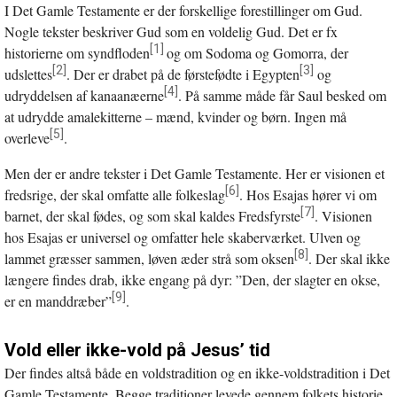
I Det Gamle Testamente er der forskellige forestillinger om Gud.
Nogle tekster beskriver Gud som en voldelig Gud. Det er fx
[1]
historierne om syndfloden
og om Sodoma og Gomorra, der
[2]
[3]
udslettes
. Der er drabet på de førstefødte i Egypten
og
[4]
udryddelsen af kanaanæerne
. På samme måde får Saul besked om
at udrydde amalekitterne – mænd, kvinder og børn. Ingen må
[5]
overleve
.
Men der er andre tekster i Det Gamle Testamente. Her er visionen et
[6]
fredsrige, der skal omfatte alle folkeslag
. Hos Esajas hører vi om
[7]
barnet, der skal fødes, og som skal kaldes Fredsfyrste
. Visionen
hos Esajas er universel og omfatter hele skaberværket. Ulven og
[8]
lammet græsser sammen, løven æder strå som oksen
. Der skal ikke
længere findes drab, ikke engang på dyr: ”Den, der slagter en okse,
[9]
er en manddræber”
.
Vold eller ikke-vold på Jesus’ tid
Der findes altså både en voldstradition og en ikke-voldstradition i Det
Gamle Testamente. Begge traditioner levede gennem folkets historie