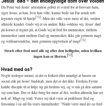
Jesus’ død – den endegyldige dom over volden
Da Peter ved Jesus’ arrestation griber et sværd for at forsvare ham,
siger Jesus, at han, hvis han ville, kunne bede sin Far sende tolv
[15]
legioner engle til hjælp
. Men det ville være mere af det, verden
allerede kender. Guds vej er en anden: Ikke-voldens vej. Jesus’ død
på korset er tegnet på, at Guds vej til fred for mennesker, mellem
mennesker samt mellem Gud og mennesker, ikke går gennem magt
[16]
og voldsanvendelse, men gennem opgivelsen af magt
.
Stræb efter fred med alle og efter den helligelse, uden hvilken
[17]
ingen kan se Herren.
Hvad med os?
Nogle teologer mener, at det er forkert eller umuligt at basere en
social etik på Jesus’ budskab, men det er det ikke. Fredens Fyrste
kaldte disciple til at følge sig på fredens vej, og vi må gå den samme
vej som han. Der er ikke brug for mere af det, verden allerede har set
nok af: Magt og vold. Vores vej skal være at praktisere fred og
forsoning i og ud fra vores menigheder: ”Nåde være med jer og fred