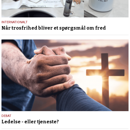
29.
INTERNATIONALT
Når trosfrihed bliver et spørgsmål om fred
juni
2026
10.
DEBAT
Ledelse - eller tjeneste?
juni
2026