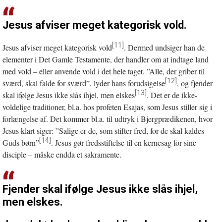
Jesus afviser meget kategorisk vold.
[11]
Jesus afviser meget kategorisk vold
. Dermed undsiger han de
elementer i Det Gamle Testamente, der handler om at indtage land
med vold – eller anvende vold i det hele taget. ”Alle, der griber til
[12]
sværd, skal falde for sværd”, lyder hans forudsigelse
, og fjender
[13]
skal ifølge Jesus ikke slås ihjel, men elskes
. Det er de ikke-
voldelige traditioner, bl.a. hos profeten Esajas, som Jesus stiller sig i
forlængelse af. Det kommer bl.a. til udtryk i Bjergprædikenen, hvor
Jesus klart siger: ”Salige er de, som stifter fred, for de skal kaldes
[14]
Guds børn”
. Jesus gør fredsstiftelse til en kernesag for sine
disciple – måske endda et sakramente.
Fjender skal ifølge Jesus ikke slås ihjel,
men elskes.