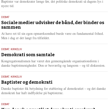
2026
Baptister var demokrater længe før, det politiske demokrati så dagens lys i
e
nyere tid.
18.
DEBAT
maj
Sociale medier udvisker de bånd, der binder os
sammen
2026
At have ret til sin egen opmærksomhed burde være en fundamental frihed.
Men i dag er det langt fra tilfældet.
18.
DEBAT
,
KIRKELIV
maj
Demokrati som samtale
2026
Kongregationalismen har været den gennemgående organisationsform i
danske baptistmenigheder. Den er besværlig og langsom – og til diskussion.
18.
DEBAT
,
KIRKELIV
maj
Baptister og demokrati
2026
Danske baptister fik betydning for etablering af demokratiet – og det danske
demokrati har haft indflydelse på baptisterne.
18.
DEBAT