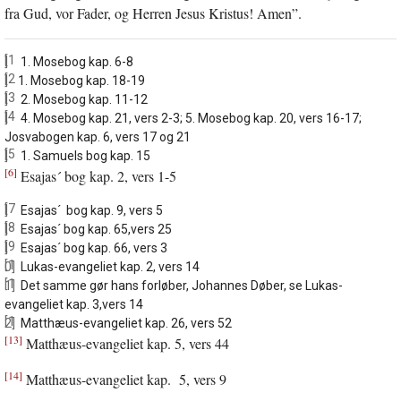
fra Gud, vor Fader, og Herren Jesus Kristus! Amen”.
[1]
1. Mosebog kap. 6-8
[2]
1. Mosebog kap. 18-19
[3]
2. Mosebog kap. 11-12
[4]
4. Mosebog kap. 21, vers 2-3; 5. Mosebog kap. 20, vers 16-17;
Josvabogen kap. 6, vers 17 og 21
[5]
1. Samuels bog kap. 15
[6]
Esajas´ bog kap. 2, vers 1-5
[7]
Esajas´ bog kap. 9, vers 5
[8]
Esajas´ bog kap. 65,vers 25
[9]
Esajas´ bog kap. 66, vers 3
[10]
Lukas-evangeliet kap. 2, vers 14
[11]
Det samme gør hans forløber, Johannes Døber, se Lukas-
evangeliet kap. 3,vers 14
[12]
Matthæus-evangeliet kap. 26, vers 52
[13]
Matthæus-evangeliet kap. 5, vers 44
[14]
Matthæus-evangeliet kap. 5, vers 9