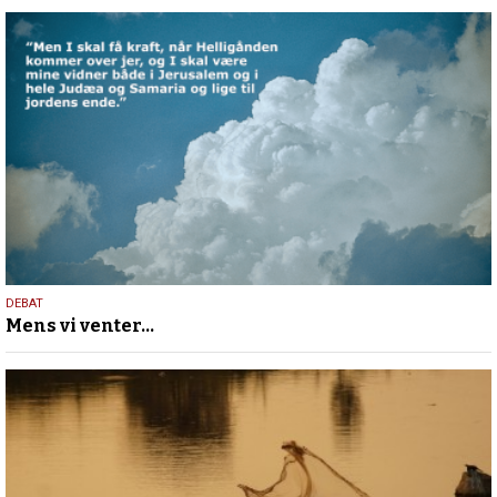
13.
DEBAT
Mens vi venter…
maj
2026