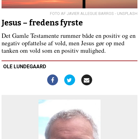
livet
Forrige
indlæg:
Mødet
JAVIER ALLEGUE BARROS - UNSPLASH
med
Jesus – fredens fyrste
dem,
der
Det Gamle Testamente rummer både en positiv og en
tænder
negativ opfattelse af vold, men Jesus gør op med
det
tanken om vold som en positiv mulighed.
laveste
i
os
OLE LUNDEGAARD