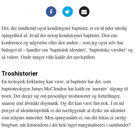
Det, der imidlertid også kendetegner baptister, er en til tider utrolig
optagethed af, hvad der netop kendetegner baptister. Den ene
konference og udgivelse efter den anden – som jeg også selv har
bidraget til – handler om ‘baptistisk identitet’, ‘baptistiske værdier’ og
så videre. Onde tunger ville kalde det navlepilleri.
Troshistorier
En teologisk forklaring kan være, at baptister har det, som
baptistteologen James McClendon har kaldt en ‘narrativ’ tilgang til
troen. Det drejer sig om personlige troshistorier og fortællinger,
snarere end abstrakt dogmatik. Og det kan være fint nok. I en tid
præget af identitetspolitik er det nærliggende at dyrke sin identitet
som religiøs minoritet. Men spørgsmålet er, om dét fokus er særlig
brugbart, når kristendom i det hele taget marginaliseres i samfundet?