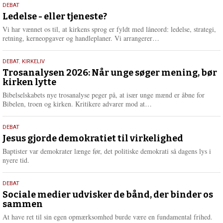
10.
DEBAT
m
juni
Ledelse - eller tjeneste?
e
2026
r
Vi har vænnet os til, at kirkens sprog er fyldt med låneord: ledelse, strategi,
e
L
retning, kerneopgaver og handleplaner. Vi arrangerer…
æ
s
2.
DEBAT
,
KIRKELIV
m
juni
Trosanalysen 2026: Når unge søger mening, bør
e
kirken lytte
2026
r
e
Bibelselskabets nye trosanalyse peger på, at især unge mænd er åbne for
L
Bibelen, troen og kirken. Kritikere advarer mod at…
æ
s
18.
DEBAT
m
maj
Jesus gjorde demokratiet til virkelighed
e
2026
r
Baptister var demokrater længe før, det politiske demokrati så dagens lys i
e
nyere tid.
18.
DEBAT
maj
Sociale medier udvisker de bånd, der binder os
sammen
2026
At have ret til sin egen opmærksomhed burde være en fundamental frihed.