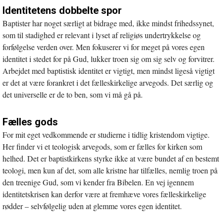
Identitetens dobbelte spor
Baptister har noget særligt at bidrage med, ikke mindst frihedssynet,
som til stadighed er relevant i lyset af religiøs undertrykkelse og
forfølgelse verden over. Men fokuserer vi for meget på vores egen
identitet i stedet for på Gud, lukker troen sig om sig selv og forvitrer.
Arbejdet med baptistisk identitet er vigtigt, men mindst ligeså vigtigt
er det at være forankret i det fælleskirkelige arvegods. Det særlig og
det universelle er de to ben, som vi må gå på.
Fælles gods
For mit eget vedkommende er studierne i tidlig kristendom vigtige.
Her finder vi et teologisk arvegods, som er fælles for kirken som
helhed. Det er baptistkirkens styrke ikke at være bundet af en bestemt
teologi, men kun af det, som alle kristne har tilfælles, nemlig troen på
den treenige Gud, som vi kender fra Bibelen. En vej igennem
identitetskrisen kan derfor være at fremhæve vores fælleskirkelige
rødder – selvfølgelig uden at glemme vores egen identitet.