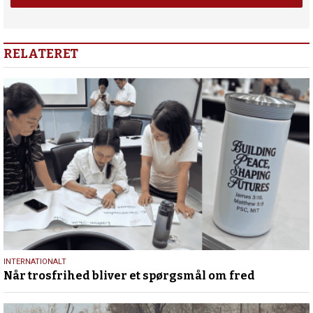
RELATERET
29.
INTERNATIONALT
Når trosfrihed bliver et spørgsmål om fred
juni
2026