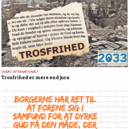
14.
DEBAT
,
INTERNATIONALT
Trosfrihed er mere end jura
april
2026