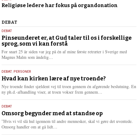
15.
Religiøse ledere har fokus på organdonation
april
2024
Debat
DEBAT
5.
DEBAT
august
Pinseunderet er, at Gud taler til os i forskellige
sprog, som vi kan forstå
2026
For snart 25 år siden var jeg på én af mine første retræter i Sverige med
L
Magnus Malm som åndelig…
æ
s
25.
DEBAT
,
PERSONER
m
juli
Hvad kan kirken lære af nye troende?
e
2026
r
Nye troende finder sjældent vej til troen gennem én afgørende beslutning. En
e
L
ny ph.d.-afhandling viser, at troen vokser frem gennem…
æ
s
9.
DEBAT
m
juli
Omsorg begynder med at standse op
e
2026
r
”Hvis vi vil slå hul igennem til andre mennesker, skal vi gøre det uventede.
e
L
Omsorg handler om at gå lidt…
æ
s