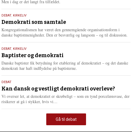
Men i dag er det langt fra tilfældet.
18.
DEBAT
,
KIRKELIV
maj
Demokrati som samtale
2026
Kongregationalismen har været den gennemgående organisationsform i
danske baptistmenigheder. Den er besværlig og langsom – og til diskussion.
18.
DEBAT
,
KIRKELIV
maj
Baptister og demokrati
2026
Danske baptister fik betydning for etablering af demokratiet – og det danske
demokrati har haft indflydelse på baptisterne.
18.
DEBAT
maj
Kan dansk og vestligt demokrati overleve?
2026
Vi overser let, at demokratiet er skrøbeligt – som en tynd porcelænsvase, der
L
risikerer at gå i stykker, hvis vi…
æ
s
m
Gå til debat
e
r