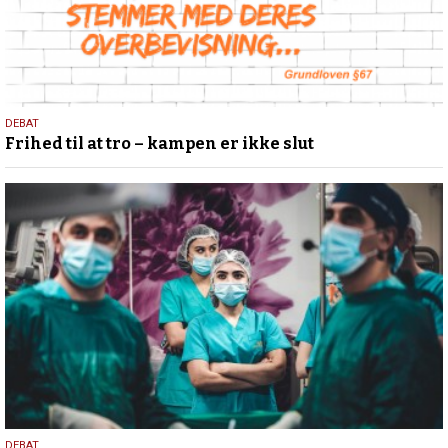
23.
DEBAT
Frihed til at tro – kampen er ikke slut
november
2024
DEBAT