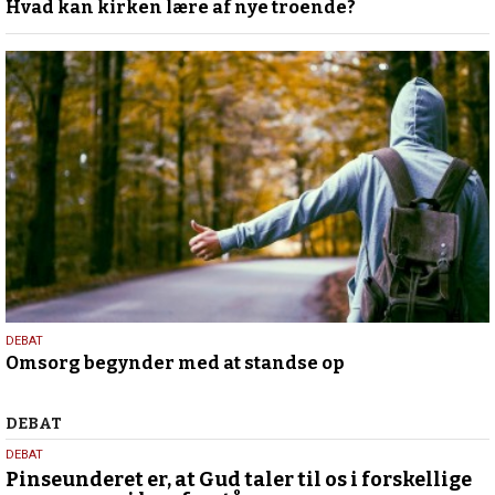
Hvad kan kirken lære af nye troende?
juli
2026
9.
DEBAT
Omsorg begynder med at standse op
juli
2026
Debat
DEBAT
5.
DEBAT
august
Pinseunderet er, at Gud taler til os i forskellige