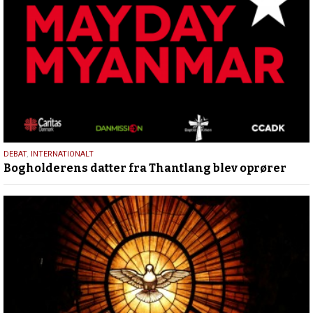
20.
DEBAT
,
INTERNATIONALT
Bogholderens datter fra Thantlang blev oprører
maj
2024