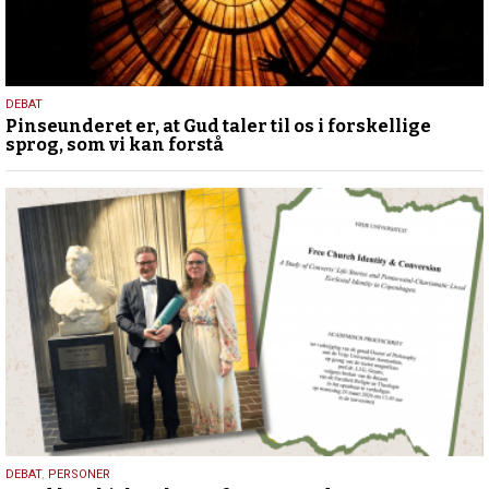
5.
DEBAT
Pinseunderet er, at Gud taler til os i forskellige
august
sprog, som vi kan forstå
2026
25.
DEBAT
,
PERSONER