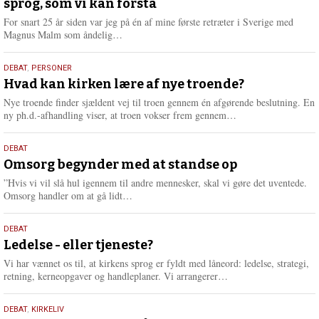
sprog, som vi kan forstå
2026
For snart 25 år siden var jeg på én af mine første retræter i Sverige med
L
Magnus Malm som åndelig…
æ
s
25.
DEBAT
,
PERSONER
m
juli
Hvad kan kirken lære af nye troende?
e
2026
r
Nye troende finder sjældent vej til troen gennem én afgørende beslutning. En
e
L
ny ph.d.-afhandling viser, at troen vokser frem gennem…
æ
s
9.
DEBAT
m
juli
Omsorg begynder med at standse op
e
2026
r
”Hvis vi vil slå hul igennem til andre mennesker, skal vi gøre det uventede.
e
L
Omsorg handler om at gå lidt…
æ
s
10.
DEBAT
m
juni
Ledelse - eller tjeneste?
e
2026
r
Vi har vænnet os til, at kirkens sprog er fyldt med låneord: ledelse, strategi,
e
L
retning, kerneopgaver og handleplaner. Vi arrangerer…
æ
s
2.
DEBAT
,
KIRKELIV
m