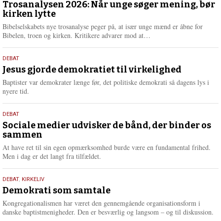
juni
Trosanalysen 2026: Når unge søger mening, bør
e
kirken lytte
2026
r
e
Bibelselskabets nye trosanalyse peger på, at især unge mænd er åbne for
L
Bibelen, troen og kirken. Kritikere advarer mod at…
æ
s
18.
DEBAT
m
maj
Jesus gjorde demokratiet til virkelighed
e
2026
r
Baptister var demokrater længe før, det politiske demokrati så dagens lys i
e
nyere tid.
18.
DEBAT
maj
Sociale medier udvisker de bånd, der binder os
sammen
2026
At have ret til sin egen opmærksomhed burde være en fundamental frihed.
Men i dag er det langt fra tilfældet.
18.
DEBAT
,
KIRKELIV
maj
Demokrati som samtale
2026
Kongregationalismen har været den gennemgående organisationsform i
danske baptistmenigheder. Den er besværlig og langsom – og til diskussion.