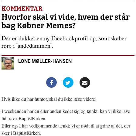
nej
tak
Forrige
KOMMENTAR
indlæg:
Hvorfor skal vi vide, hvem der står
Vær
bag Købner Memes?
generøs
Der er dukket en ny Facebookprofil op, som skaber
røre i 'andedammen'.
LONE MØLLER-HANSEN
Hvis ikke du har humor, skal du ikke læse videre!
I weekenden har en eller anden kedet sig og tænkt, kan vi ikke lave
lidt rav i BaptistKirken.
Eller også har vedkommende tænkt; vi er nødt til at grine af det, der
sker i BaptistKirken.