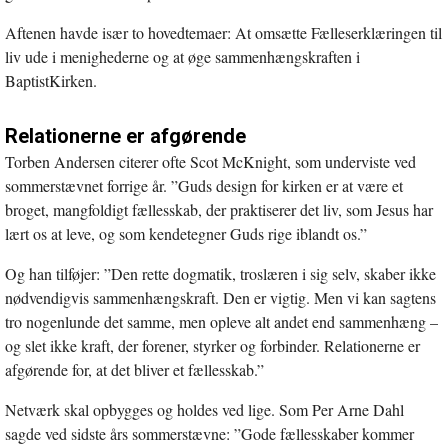
Aftenen havde især to hovedtemaer: At omsætte Fælleserklæringen til
liv ude i menighederne og at øge sammenhængskraften i
BaptistKirken.
Relationerne er afgørende
Torben Andersen citerer ofte Scot McKnight, som underviste ved
sommerstævnet forrige år. ”Guds design for kirken er at være et
broget, mangfoldigt fællesskab, der praktiserer det liv, som Jesus har
lært os at leve, og som kendetegner Guds rige iblandt os.”
Og han tilføjer: ”Den rette dogmatik, troslæren i sig selv, skaber ikke
nødvendigvis sammenhængskraft. Den er vigtig. Men vi kan sagtens
tro nogenlunde det samme, men opleve alt andet end sammenhæng –
og slet ikke kraft, der forener, styrker og forbinder. Relationerne er
afgørende for, at det bliver et fællesskab.”
Netværk skal opbygges og holdes ved lige. Som Per Arne Dahl
sagde ved sidste års sommerstævne: ”Gode fællesskaber kommer