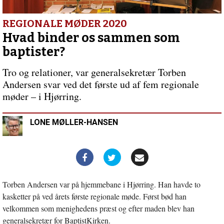
jorden
Forrige
indlæg:
Sektlederens
REGIONALE MØDER 2020
hemmeligheder
Hvad binder os sammen som
baptister?
Tro og relationer, var generalsekretær Torben
Andersen svar ved det første ud af fem regionale
møder – i Hjørring.
LONE MØLLER-HANSEN
Torben Andersen var på hjemmebane i Hjørring. Han havde to
kasketter på ved årets første regionale møde. Først bød han
velkommen som menighedens præst og efter maden blev han
generalsekretær for BaptistKirken.