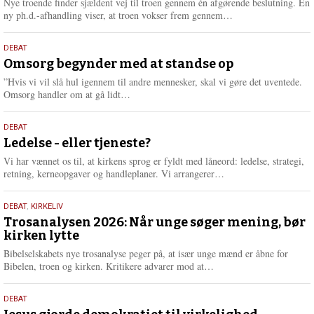
Nye troende finder sjældent vej til troen gennem én afgørende beslutning. En
e
L
ny ph.d.-afhandling viser, at troen vokser frem gennem…
æ
s
9.
DEBAT
m
juli
Omsorg begynder med at standse op
e
2026
r
”Hvis vi vil slå hul igennem til andre mennesker, skal vi gøre det uventede.
e
L
Omsorg handler om at gå lidt…
æ
s
10.
DEBAT
m
juni
Ledelse - eller tjeneste?
e
2026
r
Vi har vænnet os til, at kirkens sprog er fyldt med låneord: ledelse, strategi,
e
L
retning, kerneopgaver og handleplaner. Vi arrangerer…
æ
s
2.
DEBAT
,
KIRKELIV
m
juni
Trosanalysen 2026: Når unge søger mening, bør
e
kirken lytte
2026
r
e
Bibelselskabets nye trosanalyse peger på, at især unge mænd er åbne for
L
Bibelen, troen og kirken. Kritikere advarer mod at…
æ
s
18.
DEBAT
m