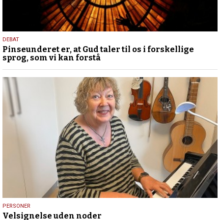
5.
DEBAT
Pinseunderet er, at Gud taler til os i forskellige
august
sprog, som vi kan forstå
2026
31.
PERSONER
Velsignelse uden noder
juli