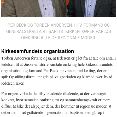
PER BECK OG TORBEN ANDERSEN, HHV. FORMAND OG
GENERALSEKRETÆR I BAPTISTKIRKEN, KØRER PARLØB
OMKRING ALLE DE REGIONALE MØDER.
Kirkesamfundets organisation
Torben Andersen fortalte også, at ledelsen er gået fra at tale om antal i
ledelsen til at ønske en større samtale omkring hele kirkesamfundets
organisation, og formand Per Beck nævnte en række ting, der er i
spil: Opstillingsform, længde på valgperioden og klarhed over, hvad
ledelsen laver.
For nogen virkede det tilsyneladende tiltalende, at der var noget
konkret, hvor samtalen omkring tro og sammenhængskraft er mere
diffus. Måske det afspejler dem, der kommer til regionale møder, at
det er den – ret gråhårede – generation af baptister, der går op i