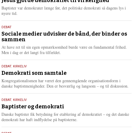
maj
Jesus gjorde demokratiet til virkelighed
e
2026
r
Baptister var demokrater længe før, det politiske demokrati så dagens lys i
e
nyere tid.
18.
DEBAT
maj
Sociale medier udvisker de bånd, der binder os
sammen
2026
At have ret til sin egen opmærksomhed burde være en fundamental frihed.
Men i dag er det langt fra tilfældet.
18.
DEBAT
,
KIRKELIV
maj
Demokrati som samtale
2026
Kongregationalismen har været den gennemgående organisationsform i
danske baptistmenigheder. Den er besværlig og langsom – og til diskussion.
18.
DEBAT
,
KIRKELIV
maj
Baptister og demokrati
2026
Danske baptister fik betydning for etablering af demokratiet – og det danske
demokrati har haft indflydelse på baptisterne.