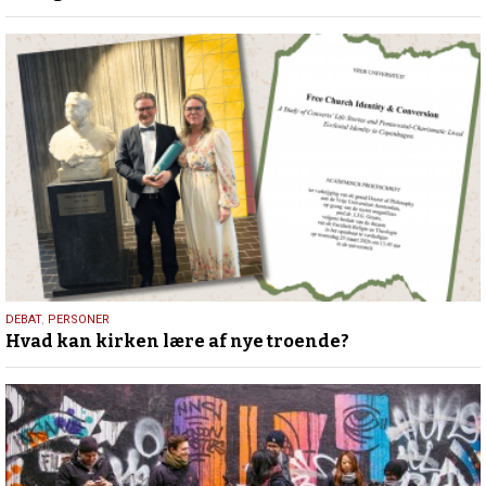
2026
25.
DEBAT
,
PERSONER
Hvad kan kirken lære af nye troende?
juli
2026