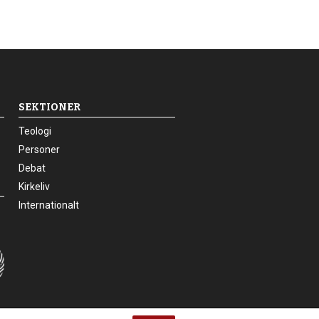
SEKTIONER
24.0:
Teologi
25.0:
Personer
26.0:
Debat
27.0:
Kirkeliv
28.0:
Internationalt