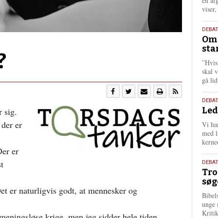
én af
viser
9.
DEBA
Oms
juli
sta
202
?
”Hvis
skal 
gå li
10.
DEBA
Led
 sig.
juni
202
 der er
Vi har
med lå
kerne
Der er
2.
t
DEBAT
Tro
juni
søg
202
t er naturligvis godt, at mennesker og
Bibel
unge 
Kriti
 meningsløse krige, men jeg sidder hele tiden