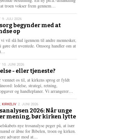
gørende beslutning. En ny ph.d.-afhandling
L
, at troen vokser frem gennem…
æ
s
T
9. JULI 2026
m
org begynder med at
e
ndse op
6
r
e
 vi vil slå hul igennem til andre mennesker,
vi gøre det uventede. Omsorg handler om at
L
dt…
æ
s
T
10. JUNI 2026
m
else - eller tjeneste?
e
6
r
 vænnet os til, at kirkens sprog er fyldt
e
neord: ledelse, strategi, retning,
L
opgaver og handleplaner. Vi arrangerer…
æ
s
,
KIRKELIV
2. JUNI 2026
m
sanalysen 2026: Når unge
e
er mening, bør kirken lytte
6
r
e
selskabets nye trosanalyse peger på, at især
mænd er åbne for Bibelen, troen og kirken.
L
kere advarer mod at…