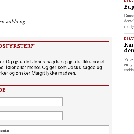
18.
DEBAT
Bap
maj
202
Dansk
gen holdning.
demok
indfly
18.
DEBA
Kan
maj
DSFYRSTER?"
dem
202
Vi ov
por. Og gøre det Jesus sagde og gjorde. Ikke noget
en tyn
s, føler eller mener. Og gør som Jesus sagde og
stykk
nker og ønsker Margit lykke madsen.
DE