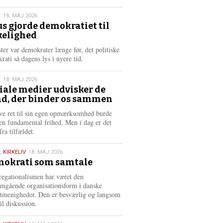
æ
s
T
18. MAJ 2026
m
us gjorde demokratiet til
e
kelighed
6
r
e
ster var demokrater længe før, det politiske
rati så dagens lys i nyere tid.
T
18. MAJ 2026
iale medier udvisker de
d, der binder os sammen
6
ve ret til sin egen opmærksomhed burde
en fundamental frihed. Men i dag er det
fra tilfældet.
,
KIRKELIV
18. MAJ 2026
okrati som samtale
6
egationalismen har været den
mgående organisationsform i danske
stmenigheder. Den er besværlig og langsom
il diskussion.