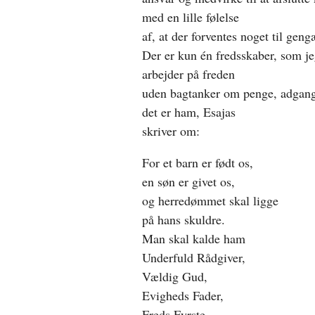
med en lille følelse
af, at der forventes noget til geng
Der er kun én fredsskaber, som jeg
arbejder på freden
uden bagtanker om penge, adgang t
det er ham, Esajas
skriver om:
For et barn er født os,
en søn er givet os,
og herredømmet skal ligge
på hans skuldre.
Man skal kalde ham
Underfuld Rådgiver,
Vældig Gud,
Evigheds Fader,
Freds Fyrste.