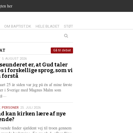
gten her
14.0:
15.0:
16.0:
OM BAPTIST.DK
HELE BLADET
STØT
at
AT
Gå til debat
T
5. AUGUST 2026
seunderet er, at Gud taler
st
os i forskellige sprog, som vi
6
 forstå
nart 25 år siden var jeg på én af mine første
ter i Sverige med Magnus Malm som
L
lig…
æ
s
,
PERSONER
25. JULI 2026
m
d kan kirken lære af nye
e
ende?
6
r
e
roende finder sjældent vej til troen gennem