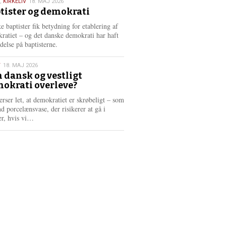
,
KIRKELIV
18. MAJ 2026
tister og demokrati
6
e baptister fik betydning for etablering af
ratiet – og det danske demokrati har haft
delse på baptisterne.
T
18. MAJ 2026
 dansk og vestligt
okrati overleve?
6
erser let, at demokratiet er skrøbeligt – som
d porcelænsvase, der risikerer at gå i
L
er, hvis vi…
æ
s
m
e
r
e