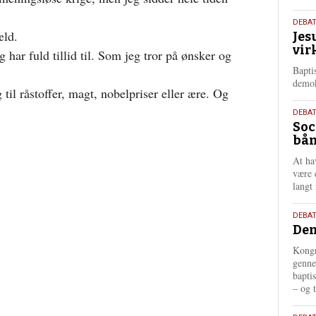
18.
DEBA
æld.
Jes
maj
vir
202
 har fuld tillid til. Som jeg tror på ønsker og
Bapti
demok
il råstoffer, magt, nobelpriser eller ære. Og
18.
DEBA
Soc
maj
bån
202
At ha
være 
langt 
18.
DEBAT
Dem
maj
202
Kongr
genne
bapti
– og t