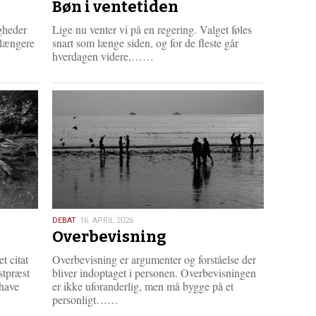
Bøn i ventetiden
april
2026
igheder
Lige nu venter vi på en regering. Valget føles
 længere
snart som længe siden, og for de fleste går
L
hverdagen videre,……
æ
s
m
e
r
e
16.
DEBAT
16. APRIL 2026
Overbevisning
april
2026
t citat
Overbevisning er argumenter og forståelse der
stpræst
bliver indoptaget i personen. Overbevisningen
 have
er ikke uforanderlig, men må bygge på et
L
personligt……
æ