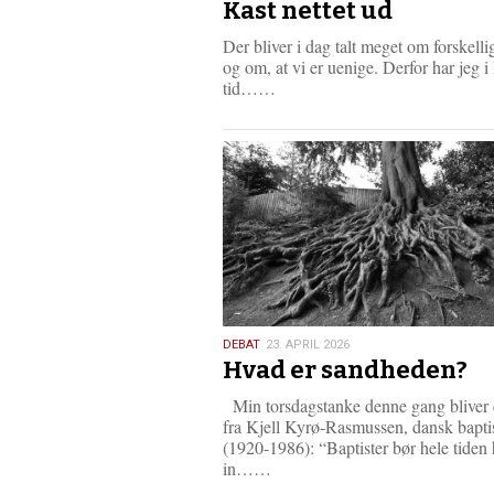
Kast nettet ud
maj
2026
Der bliver i dag talt meget om forskell
og om, at vi er uenige. Derfor har jeg i
L
tid……
æ
s
m
e
r
e
23.
DEBAT
23. APRIL 2026
Hvad er sandheden?
april
2026
Min torsdagstanke denne gang bliver e
fra Kjell Kyrø-Rasmussen, dansk bapti
(1920-1986): “Baptister bør hele tiden
L
in……
æ