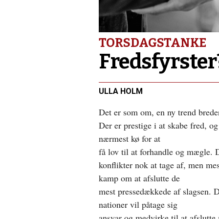
plan
Forrige
indlæg:
Proces
efter
TORSDAGSTANKE
synoden
Fredsfyrster
ULLA HOLM
Det er som om, en ny trend breder
Der er prestige i at skabe fred, og
nærmest kø for at
få lov til at forhandle og mægle. 
konflikter nok at tage af, men mes
kamp om at afslutte de
mest pressedækkede af slagsen. De
nationer vil påtage sig
ansvar og medvirke til at afslutte