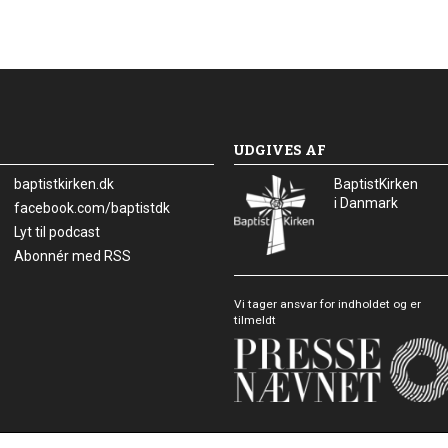
s
m
e
r
e
UDGIVES AF
baptistkirken.dk
BaptistKirken
i Danmark
Facebook:
facebook.com/baptistdk
Lyt til podcast
Abonnér med RSS
Vi tager ansvar for indholdet og er
tilmeldt