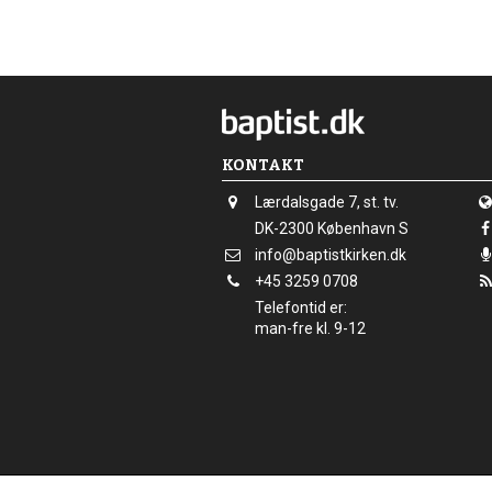
s
m
e
r
e
KONTAKT
Adresse:
Lærdalsgade 7, st. tv.
Adresse:
DK-2300
København S
Send
info@baptistkirken.dk
email:
Tlf.:
+45 3259 0708
Telefontid er:
man-fre kl. 9-12