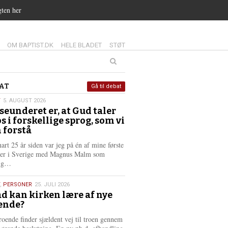
gten her
14.0:
15.0:
16.0:
OM BAPTIST.DK
HELE BLADET
STØT
at
AT
Gå til debat
T
5. AUGUST 2026
seunderet er, at Gud taler
st
os i forskellige sprog, som vi
6
 forstå
nart 25 år siden var jeg på én af mine første
ter i Sverige med Magnus Malm som
L
lig…
æ
s
,
PERSONER
25. JULI 2026
m
d kan kirken lære af nye
e
ende?
6
r
e
roende finder sjældent vej til troen gennem