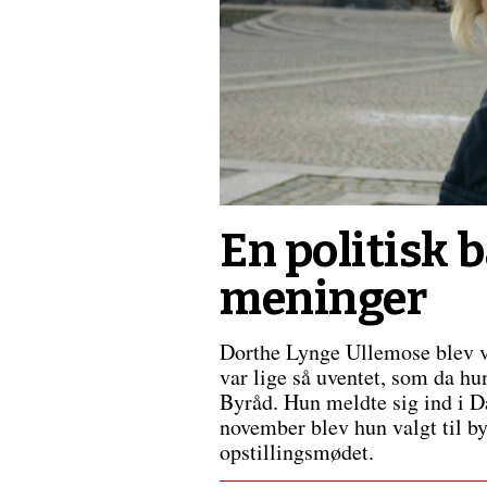
førte
os
til
Danmark
En politisk 
meninger
Dorthe Lynge Ullemose blev val
var lige så uventet, som da hu
Byråd. Hun meldte sig ind i Da
november blev hun valgt til b
opstillingsmødet.