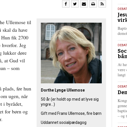
18.
DEBA
Jes
maj
vir
202
the Ullemose til
Bapti
Vi skal da have
demok
. Hun fik 2700
 hvorfor. Jeg
18.
DEBA
Soc
maj
g lukker døre
bån
202
å, at Gud vil
At ha
 hun – som
være 
langt 
18.
DEBAT
å plads, før hun
Dorthe Lynge Ullemose
Dem
maj
 om ugen, når
202
50 år (er holdt op med at lyve sig
Kongr
t i byrådet,
yngre…)
genne
bapti
et for børn og
Gift med Frans Ullemose, fire børn
– og t
r.
Uddannet socialpædagog