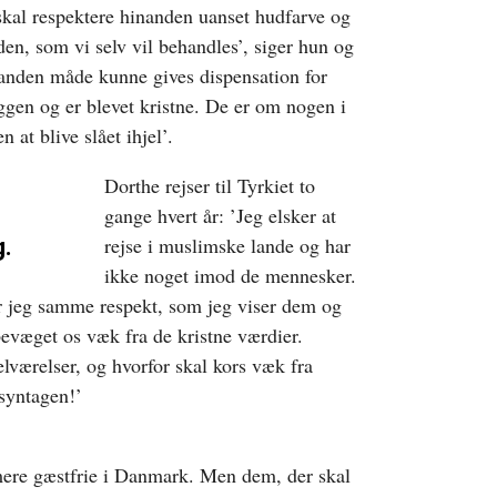
 skal respektere hinanden uanset hudfarve og
den, som vi selv vil behandles’, siger hun og
r anden måde kunne gives dispensation for
gen og er blevet kristne. De er om nogen i
 at blive slået ihjel’.
Dorthe rejser til Tyrkiet to
gange hvert år: ’Jeg elsker at
e
rejse i muslimske lande og har
g.
ikke noget imod de mennesker.
r jeg samme respekt, som jeg viser dem og
bevæget os væk fra de kristne værdier.
lværelser, og hvorfor skal kors væk fra
nsyntagen!’
mere gæstfrie i Danmark. Men dem, der skal