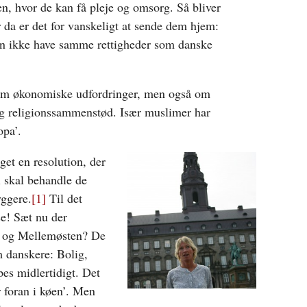
ten, hvor de kan få pleje og omsorg. Så bliver
r da er det for vanskeligt at sende dem hjem:
en ikke have samme rettigheder som danske
 om økonomiske udfordringer, men også om
- og religionssammenstød. Især muslimer har
opa’.
get en resolution, der
i skal behandle de
ggere.
[1]
Til det
se! Sæt nu der
ka og Mellemøsten? De
 danskere: Bolig,
pes midlertidigt. Det
r foran i køen’. Men