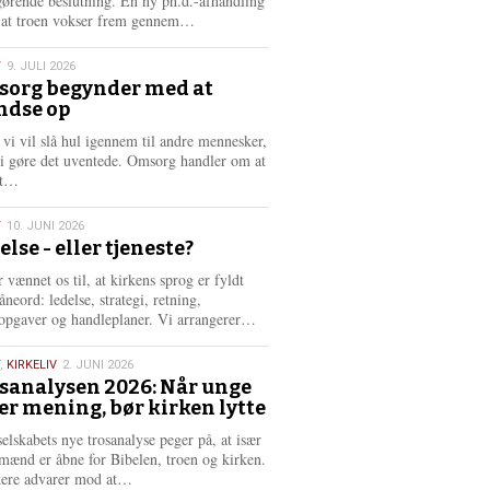
gørende beslutning. En ny ph.d.-afhandling
L
, at troen vokser frem gennem…
æ
s
T
9. JULI 2026
m
org begynder med at
e
ndse op
6
r
e
 vi vil slå hul igennem til andre mennesker,
vi gøre det uventede. Omsorg handler om at
L
dt…
æ
s
T
10. JUNI 2026
m
else - eller tjeneste?
e
6
r
 vænnet os til, at kirkens sprog er fyldt
e
neord: ledelse, strategi, retning,
L
opgaver og handleplaner. Vi arrangerer…
æ
s
,
KIRKELIV
2. JUNI 2026
m
sanalysen 2026: Når unge
e
er mening, bør kirken lytte
6
r
e
selskabets nye trosanalyse peger på, at især
mænd er åbne for Bibelen, troen og kirken.
L
kere advarer mod at…