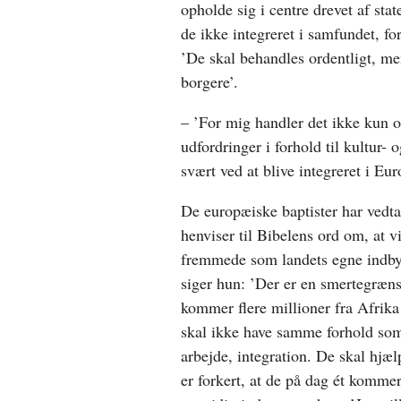
opholde sig i centre drevet af sta
de ikke integreret i samfundet, fo
’De skal behandles ordentligt, m
borgere’.
– ’For mig handler det ikke kun
udfordringer i forhold til kultur
svært ved at blive integreret i Eur
De europæiske baptister har vedta
henviser til Bibelens ord om, at v
fremmede som landets egne indby
siger hun: ’Der er en smertegræn
kommer flere millioner fra Afri
skal ikke have samme forhold som
arbejde, integration. De skal hjæl
er forkert, at de på dag ét komme