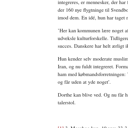
integreres, er mennesker, der har
der 160 nye flygtninge til Svendbo
imod dem. En idé, hun har taget me
’Her kan kommunen lære noget af
udveksle kulturforskelle. Tidliger
succes. Danskere har helt ærligt i
Hun kender selv moderate muslime
Iran, og nu fuldt integreret. Form
ham med købmandsforretningen: ’D
og får uden at yde noget’.
Dorthe kan blive ved. Og nu får 
talerstol.