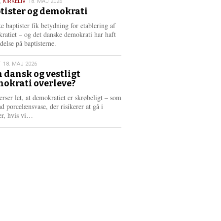
,
KIRKELIV
18. MAJ 2026
tister og demokrati
6
e baptister fik betydning for etablering af
ratiet – og det danske demokrati har haft
delse på baptisterne.
T
18. MAJ 2026
 dansk og vestligt
okrati overleve?
6
erser let, at demokratiet er skrøbeligt – som
d porcelænsvase, der risikerer at gå i
L
er, hvis vi…
æ
s
m
e
r
e