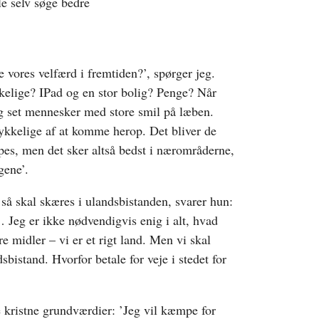
e selv søge bedre
e vores velfærd i fremtiden?’, spørger jeg.
kelige? IPad og en stor bolig? Penge? Når
 jeg set mennesker med store smil på læben.
 lykkelige af at komme herop. Det bliver de
pes, men det sker altså bedst i nærområderne,
gene’.
så skal skæres i ulandsbistanden, svarer hun:
Jeg er ikke nødvendigvis enig i alt, hvad
 midler – vi er et rigt land. Men vi skal
sbistand. Hvorfor betale for veje i stedet for
 kristne grundværdier: ’Jeg vil kæmpe for