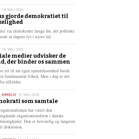
æ
s
T
18. MAJ 2026
m
us gjorde demokratiet til
e
kelighed
6
r
e
ster var demokrater længe før, det politiske
rati så dagens lys i nyere tid.
T
18. MAJ 2026
iale medier udvisker de
d, der binder os sammen
6
ve ret til sin egen opmærksomhed burde
en fundamental frihed. Men i dag er det
fra tilfældet.
,
KIRKELIV
18. MAJ 2026
okrati som samtale
6
egationalismen har været den
mgående organisationsform i danske
stmenigheder. Den er besværlig og langsom
il diskussion.