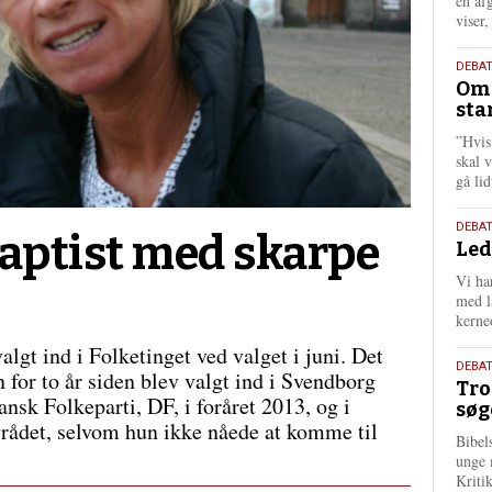
én af
viser
9.
DEBA
Oms
juli
sta
202
”Hvis
skal 
gå li
10.
DEBA
baptist med skarpe
Led
juni
202
Vi har
med lå
kerne
gt ind i Folketinget ved valget i juni. Det
2.
DEBAT
n for to år siden blev valgt ind i Svendborg
Tro
juni
nsk Folkeparti, DF, i foråret 2013, og i
søg
202
yrådet, selvom hun ikke nåede at komme til
Bibel
unge 
Kriti