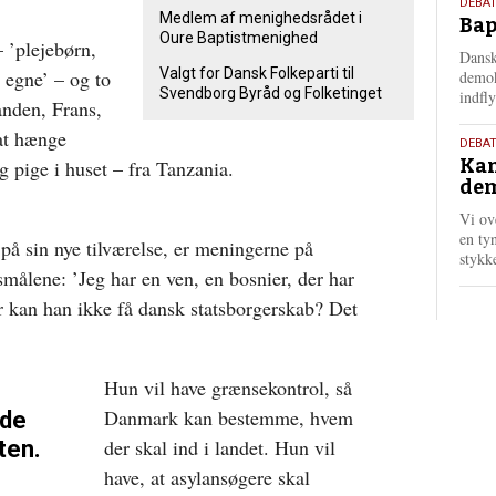
18.
DEBAT
Medlem af menighedsrådet i
Bap
maj
Oure Baptistmenighed
 ’plejebørn,
202
Dansk
Valgt for Dansk Folkeparti til
egne’ – og to
demok
Svendborg Byråd og Folketinget
indfly
anden, Frans,
 at hænge
18.
DEBA
Kan
 pige i huset – fra Tanzania.
maj
dem
202
Vi ov
en tyn
på sin nye tilværelse, er meningerne på
stykk
smålene: ’Jeg har en ven, en bosnier, der har
 kan han ikke få dansk statsborgerskab? Det
Hun vil have grænsekontrol, så
Danmark kan bestemme, hvem
lde
der skal ind i landet. Hun vil
ten.
have, at asylansøgere skal