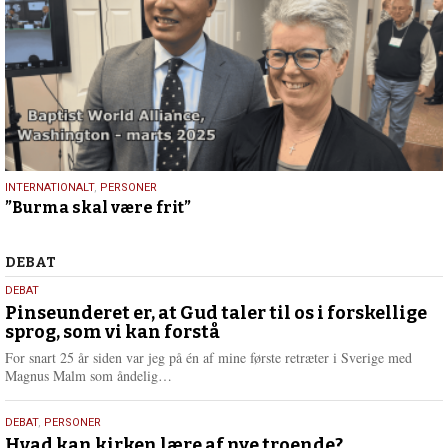
9.
INTERNATIONALT
,
PERSONER
”Burma skal være frit”
marts
2025
Debat
DEBAT
5.
DEBAT
august
Pinseunderet er, at Gud taler til os i forskellige
sprog, som vi kan forstå
2026
For snart 25 år siden var jeg på én af mine første retræter i Sverige med
L
Magnus Malm som åndelig…
æ
s
25.
DEBAT
,
PERSONER
m
juli
Hvad kan kirken lære af nye troende?
e