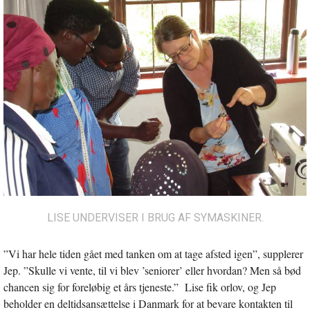
LISE UNDERVISER I BRUG AF SYMASKINER.
”Vi har hele tiden gået med tanken om at tage afsted igen”, supplerer
Jep. ”Skulle vi vente, til vi blev ’seniorer’ eller hvordan? Men så bød
chancen sig for foreløbig et års tjeneste.” Lise fik orlov, og Jep
beholder en deltidsansættelse i Danmark for at bevare kontakten til