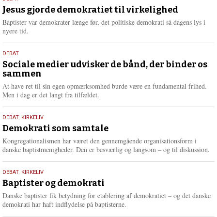
m
maj
Jesus gjorde demokratiet til virkelighed
e
2026
r
Baptister var demokrater længe før, det politiske demokrati så dagens lys i
e
nyere tid.
18.
DEBAT
maj
Sociale medier udvisker de bånd, der binder os
sammen
2026
At have ret til sin egen opmærksomhed burde være en fundamental frihed.
Men i dag er det langt fra tilfældet.
18.
DEBAT
,
KIRKELIV
maj
Demokrati som samtale
2026
Kongregationalismen har været den gennemgående organisationsform i
danske baptistmenigheder. Den er besværlig og langsom – og til diskussion.
18.
DEBAT
,
KIRKELIV
maj
Baptister og demokrati
2026
Danske baptister fik betydning for etablering af demokratiet – og det danske
demokrati har haft indflydelse på baptisterne.