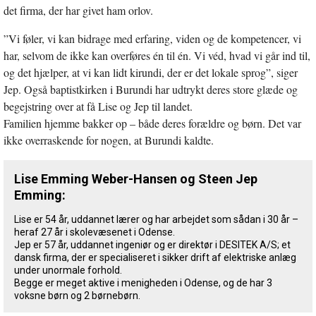
det firma, der har givet ham orlov.
”Vi føler, vi kan bidrage med erfaring, viden og de kompetencer, vi
har, selvom de ikke kan overføres én til én. Vi véd, hvad vi går ind til,
og det hjælper, at vi kan lidt kirundi, der er det lokale sprog”, siger
Jep. Også baptistkirken i Burundi har udtrykt deres store glæde og
begejstring over at få Lise og Jep til landet.
Familien hjemme bakker op – både deres forældre og børn. Det var
ikke overraskende for nogen, at Burundi kaldte.
Lise Emming Weber-Hansen og Steen Jep
Emming:
Lise er 54 år, uddannet lærer og har arbejdet som sådan i 30 år –
heraf 27 år i skolevæsenet i Odense.
Jep er 57 år, uddannet ingeniør og er direktør i DESITEK A/S; et
dansk firma, der er specialiseret i sikker drift af elektriske anlæg
under unormale forhold.
Begge er meget aktive i menigheden i Odense, og de har 3
voksne børn og 2 børnebørn.