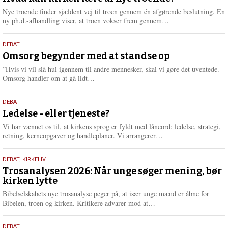
2026
r
Nye troende finder sjældent vej til troen gennem én afgørende beslutning. En
e
L
ny ph.d.-afhandling viser, at troen vokser frem gennem…
æ
s
9.
DEBAT
m
juli
Omsorg begynder med at standse op
e
2026
r
”Hvis vi vil slå hul igennem til andre mennesker, skal vi gøre det uventede.
e
L
Omsorg handler om at gå lidt…
æ
s
10.
DEBAT
m
juni
Ledelse - eller tjeneste?
e
2026
r
Vi har vænnet os til, at kirkens sprog er fyldt med låneord: ledelse, strategi,
e
L
retning, kerneopgaver og handleplaner. Vi arrangerer…
æ
s
2.
DEBAT
,
KIRKELIV
m
juni
Trosanalysen 2026: Når unge søger mening, bør
e
kirken lytte
2026
r
e
Bibelselskabets nye trosanalyse peger på, at især unge mænd er åbne for
L
Bibelen, troen og kirken. Kritikere advarer mod at…
æ
s
18.
DEBAT