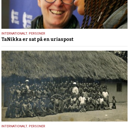
13.
INTERNATIONALT
,
PERSONER
TaNikka er sat på en uriaspost
marts
2026
29.
INTERNATIONALT
,
PERSONER