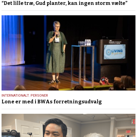
“Det lille træ, Gud planter, kan ingen storm vælte”
november
2025
28.
INTERNATIONALT
,
PERSONER
Lone er med i BWAs forretningsudvalg
juli
2025