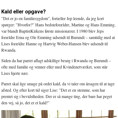
Kald eller opgave?
”Det er jo en familiesygdom”, fortæller Jep leende, da jeg kort
spørger: ”Hvorfor?” Hans bedsteforældre, Martine og Hans Emming,
var blandt BaptistKirkens første missionærer. I 1980 blev Jeps
forældre Erna og Ole Emming udsendt til Burundi – samtidig med at
Lises forældre Hanne og Hartvig Weber-Hansen blev udsendt til
Rwanda.
Siden da har parret aflagt adskillige besøg i Rwanda og Burundi –
ofte med familie og venner eller med Kvindenetværket, som står
Lises hjerte nær.
Parret skal lige smage på ordet kald, da vi taler om årsagen til at tage
afsted. Og efter kort tid siger Lise: ”Det er en stemme, som har
prentet sig i bevidstheden. Der er så mange ting, der bare har peget
den vej, så jo, det er et kald!”