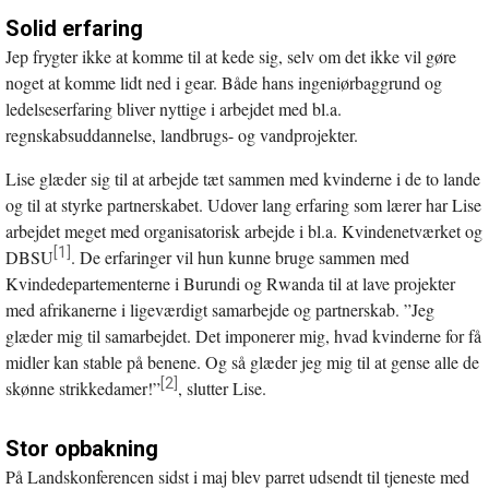
Solid erfaring
Jep frygter ikke at komme til at kede sig, selv om det ikke vil gøre
noget at komme lidt ned i gear. Både hans ingeniørbaggrund og
ledelseserfaring bliver nyttige i arbejdet med bl.a.
regnskabsuddannelse, landbrugs- og vandprojekter.
Lise glæder sig til at arbejde tæt sammen med kvinderne i de to lande
og til at styrke partnerskabet. Udover lang erfaring som lærer har Lise
arbejdet meget med organisatorisk arbejde i bl.a. Kvindenetværket og
[1]
DBSU
. De erfaringer vil hun kunne bruge sammen med
Kvindedepartementerne i Burundi og Rwanda til at lave projekter
med afrikanerne i ligeværdigt samarbejde og partnerskab. ”Jeg
glæder mig til samarbejdet. Det imponerer mig, hvad kvinderne for få
midler kan stable på benene. Og så glæder jeg mig til at gense alle de
[2]
skønne strikkedamer!”
, slutter Lise.
Stor opbakning
På Landskonferencen sidst i maj blev parret udsendt til tjeneste med