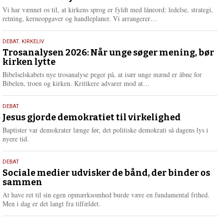
2026
r
Vi har vænnet os til, at kirkens sprog er fyldt med låneord: ledelse, strategi,
e
L
retning, kerneopgaver og handleplaner. Vi arrangerer…
æ
s
2.
DEBAT
,
KIRKELIV
m
juni
Trosanalysen 2026: Når unge søger mening, bør
e
kirken lytte
2026
r
e
Bibelselskabets nye trosanalyse peger på, at især unge mænd er åbne for
L
Bibelen, troen og kirken. Kritikere advarer mod at…
æ
s
18.
DEBAT
m
maj
Jesus gjorde demokratiet til virkelighed
e
2026
r
Baptister var demokrater længe før, det politiske demokrati så dagens lys i
e
nyere tid.
18.
DEBAT
maj
Sociale medier udvisker de bånd, der binder os
sammen
2026
At have ret til sin egen opmærksomhed burde være en fundamental frihed.
Men i dag er det langt fra tilfældet.