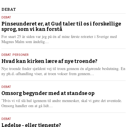
2026
Debat
DEBAT
5.
DEBAT
august
Pinseunderet er, at Gud taler til os i forskellige
sprog, som vi kan forstå
2026
For snart 25 år siden var jeg på én af mine første retræter i Sverige med
L
Magnus Malm som åndelig…
æ
s
25.
DEBAT
,
PERSONER
m
juli
Hvad kan kirken lære af nye troende?
e
2026
r
Nye troende finder sjældent vej til troen gennem én afgørende beslutning. En
e
L
ny ph.d.-afhandling viser, at troen vokser frem gennem…
æ
s
9.
DEBAT
m
juli
Omsorg begynder med at standse op
e
2026
r
”Hvis vi vil slå hul igennem til andre mennesker, skal vi gøre det uventede.
e
L
Omsorg handler om at gå lidt…
æ
s
10.
DEBAT
m
juni
Ledelse - eller tjeneste?
e