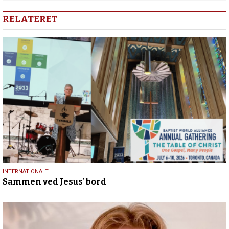
RELATERET
17.
INTERNATIONALT
Sammen ved Jesus’ bord
juli
2026