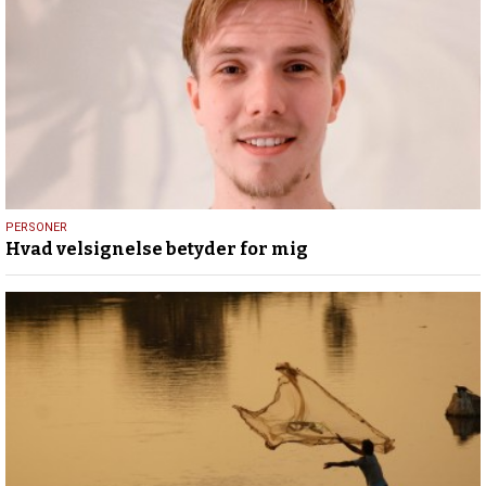
13.
PERSONER
Hvad velsignelse betyder for mig
maj
2026