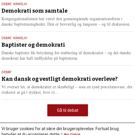
18.
DEBAT
,
KIRKELIV
maj
Demokrati som samtale
2026
Kongregationalismen har været den gennemgående organisationsform i
danske baptistmenigheder. Den er besværlig og langsom – og til diskussion.
18.
DEBAT
,
KIRKELIV
maj
Baptister og demokrati
2026
Danske baptister fik betydning for etablering af demokratiet – og det danske
demokrati har haft indflydelse på baptisterne.
18.
DEBAT
maj
Kan dansk og vestligt demokrati overleve?
2026
Vi overser let, at demokratiet er skrøbeligt – som en tynd porcelænsvase, der
L
risikerer at gå i stykker, hvis vi…
æ
s
m
Gå til debat
e
r
e
Vi bruger cookies for at sikre din brugeroplevelse. Fortsat brug
betyder at du accepterer dette.
Læs mere