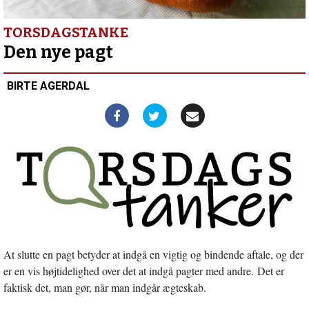
baptisterne, idømt
6
års
TORSDAGSTANKE
fængsel
Den nye pagt
af
Myanmars
BIRTE AGERDAL
militærregime
Forrige
indlæg:
Chin
Baptist
Church
i
Esbjerg
investerer
i
kultur-
og
kirkecenter
At slutte en pagt betyder at indgå en vigtig og bindende aftale, og der
er en vis højtidelighed over det at indgå pagter med andre. Det er
faktisk det, man gør, når man indgår ægteskab.