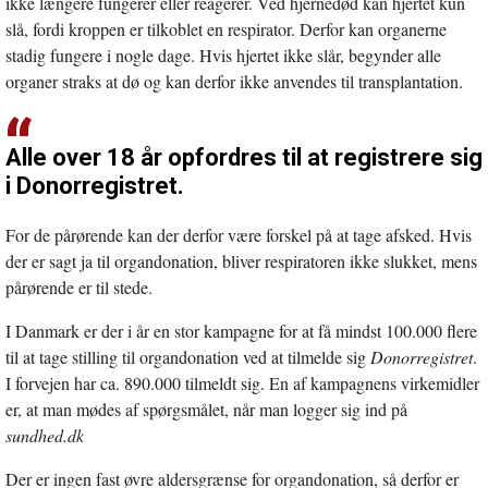
ikke længere fungerer eller reagerer. Ved hjernedød kan hjertet kun
slå, fordi kroppen er tilkoblet en respirator. Derfor kan organerne
stadig fungere i nogle dage. Hvis hjertet ikke slår, begynder alle
organer straks at dø og kan derfor ikke anvendes til transplantation.
Alle over 18 år opfordres til at registrere sig
i Donorregistret.
For de pårørende kan der derfor være forskel på at tage afsked. Hvis
der er sagt ja til organdonation, bliver respiratoren ikke slukket, mens
pårørende er til stede.
I Danmark er der i år en stor kampagne for at få mindst 100.000 flere
til at tage stilling til organdonation ved at tilmelde sig
Donorregistret
.
I forvejen har ca. 890.000 tilmeldt sig. En af kampagnens virkemidler
er, at man mødes af spørgsmålet, når man logger sig ind på
sundhed.dk
Der er ingen fast øvre aldersgrænse for organdonation, så derfor er