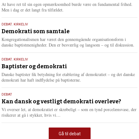
At have ret til sin egen opmærksomhed burde være en fundamental frihed.
Men i dag er det langt fra tilfældet.
18.
DEBAT
,
KIRKELIV
maj
Demokrati som samtale
2026
Kongregationalismen har været den gennemgående organisationsform i
danske baptistmenigheder. Den er besværlig og langsom – og til diskussion.
18.
DEBAT
,
KIRKELIV
maj
Baptister og demokrati
2026
Danske baptister fik betydning for etablering af demokratiet – og det danske
demokrati har haft indflydelse på baptisterne.
18.
DEBAT
maj
Kan dansk og vestligt demokrati overleve?
2026
Vi overser let, at demokratiet er skrøbeligt – som en tynd porcelænsvase, der
L
risikerer at gå i stykker, hvis vi…
æ
s
m
Gå til debat
e