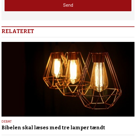
RELATERET
12.
DEBAT
Bibelen skal læses med tre lamper tændt
februar
2025