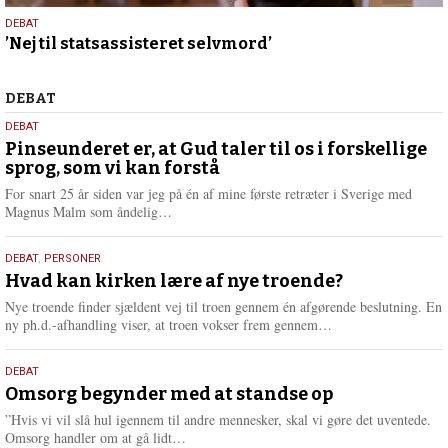
12.
DEBAT
’Nej til statsassisteret selvmord’
februar
2025
Debat
DEBAT
5.
DEBAT
august
Pinseunderet er, at Gud taler til os i forskellige
sprog, som vi kan forstå
2026
For snart 25 år siden var jeg på én af mine første retræter i Sverige med
L
Magnus Malm som åndelig…
æ
s
25.
DEBAT
,
PERSONER
m
juli
Hvad kan kirken lære af nye troende?
e
2026
r
Nye troende finder sjældent vej til troen gennem én afgørende beslutning. En
e
L
ny ph.d.-afhandling viser, at troen vokser frem gennem…
æ
s
9.
DEBAT
m
juli
Omsorg begynder med at standse op
e
2026
r
”Hvis vi vil slå hul igennem til andre mennesker, skal vi gøre det uventede.
e
L
Omsorg handler om at gå lidt…