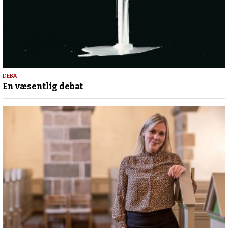
12.
DEBAT
En væsentlig debat
februar
2025