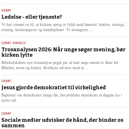
æ
s
10.
DEBAT
m
juni
Ledelse - eller tjeneste?
e
2026
r
Vi har vænnet os til, at kirkens sprog er fyldt med låneord: ledelse, strategi,
e
L
retning, kerneopgaver og handleplaner. Vi arrangerer…
æ
s
2.
DEBAT
,
KIRKELIV
m
juni
Trosanalysen 2026: Når unge søger mening, bør
e
kirken lytte
2026
r
e
Bibelselskabets nye trosanalyse peger på, at især unge mænd er åbne for
L
Bibelen, troen og kirken. Kritikere advarer mod at…
æ
s
18.
DEBAT
m
maj
Jesus gjorde demokratiet til virkelighed
e
2026
r
Baptister var demokrater længe før, det politiske demokrati så dagens lys i
e
nyere tid.
18.
DEBAT
maj
Sociale medier udvisker de bånd, der binder os
sammen
2026