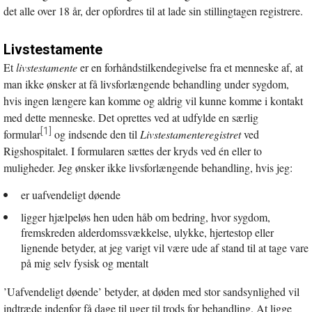
det alle over 18 år, der opfordres til at lade sin stillingtagen registrere.
Livstestamente
Et
livstestamente
er en forhåndstilkendegivelse fra et menneske af, at
man ikke ønsker at få livsforlængende behandling under sygdom,
hvis ingen længere kan komme og aldrig vil kunne komme i kontakt
med dette menneske. Det oprettes ved at udfylde en særlig
[1]
formular
og indsende den til
Livstestamenteregistret
ved
Rigshospitalet. I formularen sættes der kryds ved én eller to
muligheder. Jeg ønsker ikke livsforlængende behandling, hvis jeg:
er uafvendeligt døende
ligger hjælpeløs hen uden håb om bedring, hvor sygdom,
fremskreden alderdomssvækkelse, ulykke, hjertestop eller
lignende betyder, at jeg varigt vil være ude af stand til at tage vare
på mig selv fysisk og mentalt
’Uafvendeligt døende’ betyder, at døden med stor sandsynlighed vil
indtræde indenfor få dage til uger til trods for behandling. At ligge