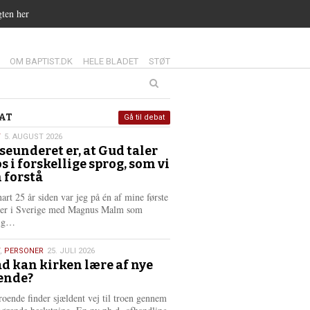
gten her
14.0:
15.0:
16.0:
OM BAPTIST.DK
HELE BLADET
STØT
at
AT
Gå til debat
T
5. AUGUST 2026
seunderet er, at Gud taler
st
os i forskellige sprog, som vi
6
 forstå
nart 25 år siden var jeg på én af mine første
ter i Sverige med Magnus Malm som
L
lig…
æ
s
,
PERSONER
25. JULI 2026
m
d kan kirken lære af nye
e
ende?
6
r
e
roende finder sjældent vej til troen gennem