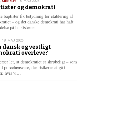
,
KIRKELIV
18. MAJ 2026
tister og demokrati
6
e baptister fik betydning for etablering af
ratiet – og det danske demokrati har haft
delse på baptisterne.
T
18. MAJ 2026
 dansk og vestligt
okrati overleve?
6
erser let, at demokratiet er skrøbeligt – som
d porcelænsvase, der risikerer at gå i
L
er, hvis vi…
æ
s
m
e
r
e