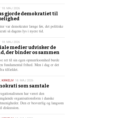
æ
s
T
18. MAJ 2026
m
us gjorde demokratiet til
e
kelighed
6
r
e
ster var demokrater længe før, det politiske
rati så dagens lys i nyere tid.
T
18. MAJ 2026
iale medier udvisker de
d, der binder os sammen
6
ve ret til sin egen opmærksomhed burde
en fundamental frihed. Men i dag er det
fra tilfældet.
,
KIRKELIV
18. MAJ 2026
okrati som samtale
6
egationalismen har været den
mgående organisationsform i danske
stmenigheder. Den er besværlig og langsom
il diskussion.