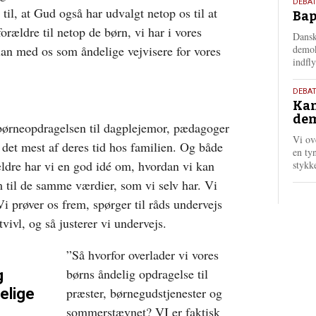
18.
DEBAT
til, at Gud også har udvalgt netop os til at
Bap
maj
orældre til netop de børn, vi har i vores
202
Dansk
an med os som åndelige vejvisere for vores
demok
indfly
18.
DEBA
Kan
maj
dem
202
 børneopdragelsen til dagplejemor, pædagoger
Vi ov
r det mest af deres tid hos familien. Og både
en tyn
ldre har vi en god idé om, hvordan vi kan
stykk
 til de samme værdier, som vi selv har. Vi
i prøver os frem, spørger til råds undervejs
 tvivl, og så justerer vi undervejs.
”Så hvorfor overlader vi vores
børns åndelig opdragelse til
g
præster, børnegudstjenester og
elige
sommerstævnet? VI er faktisk