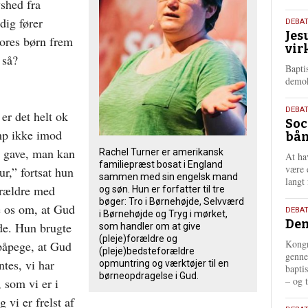
shed fra
dig fører
18.
DEBA
Jes
maj
vores børn frem
vir
202
 så?
Bapti
demok
18.
DEBA
 er det helt ok
Soc
maj
mp ikke imod
bån
202
te gave, man kan
Rachel Turner er amerikansk
At ha
familiepræst bosat i England
være 
ur,” fortsat hun
sammen med sin engelsk mand
langt 
forældre med
og søn. Hun er forfatter til tre
bøger: Tro i Børnehøjde, Selvværd
 os om, at Gud
18.
DEBAT
i Børnehøjde og Tryg i mørket,
Dem
maj
jde. Hun brugte
som handler om at give
202
(pleje)forældre og
Kongr
 påpege, at Gud
(pleje)bedsteforældre
genne
tes, vi har
opmuntring og værktøjer til en
bapti
børneopdragelse i Gud.
– og t
, som vi er i
 vi er frelst af