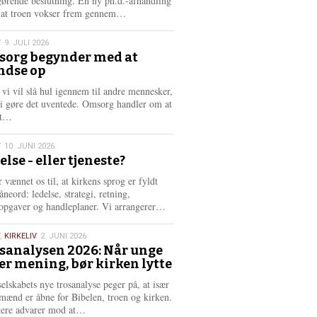
gørende beslutning. En ny ph.d.-afhandling
L
, at troen vokser frem gennem…
æ
s
T
9. JULI 2026
m
org begynder med at
e
ndse op
6
r
e
 vi vil slå hul igennem til andre mennesker,
vi gøre det uventede. Omsorg handler om at
L
dt…
æ
s
T
10. JUNI 2026
m
else - eller tjeneste?
e
6
r
 vænnet os til, at kirkens sprog er fyldt
e
neord: ledelse, strategi, retning,
L
opgaver og handleplaner. Vi arrangerer…
æ
s
,
KIRKELIV
2. JUNI 2026
m
sanalysen 2026: Når unge
e
er mening, bør kirken lytte
6
r
e
selskabets nye trosanalyse peger på, at især
mænd er åbne for Bibelen, troen og kirken.
L
kere advarer mod at…