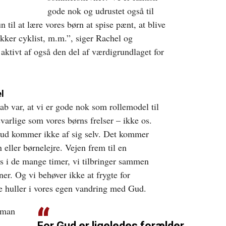
gode nok og udrustet også til
 til at lære vores børn at spise pænt, at blive
kker cyklist, m.m.”, siger Rachel og
 aktivt af også den del af værdigrundlaget for
l
 var, at vi er gode nok som rollemodel til
nsvarlige som vores børns frelser – ikke os.
ud kommer ikke af sig selv. Det kommer
 eller børnelejre. Vejen frem til en
s i de mange timer, vi tilbringer sammen
er. Og vi behøver ikke at frygte for
e huller i vores egen vandring med Gud.
 man
For Gud er ligeledes forælder