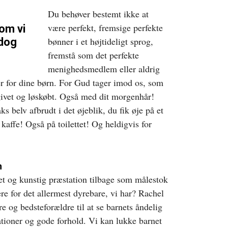
Du behøver bestemt ikke at
være perfekt, fremsige perfekte
om vi
bønner i et højtideligt sprog,
 dog
fremstå som det perfekte
menighedsmedlem eller aldrig
ser for dine børn. For Gud tager imod os, som
lgivet og løskøbt. Også med dit morgenhår!
s belv afbrudt i det øjeblik, du fik øje på et
 kaffe! Også på toilettet! Og heldigvis for
n
et og kunstig præstation tilbage som målestok
re for det allermest dyrebare, vi har? Rachel
re og bedsteforældre til at se barnets åndelig
tioner og gode forhold. Vi kan lukke barnet