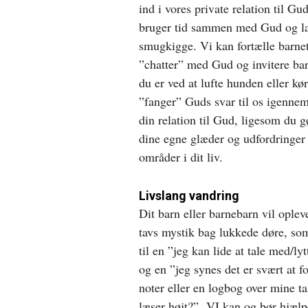
ind i vores private relation til G
bruger tid sammen med Gud og lad
smugkigge. Vi kan fortælle barne
”chatter” med Gud og invitere bar
du er ved at lufte hunden eller kø
”fanger” Guds svar til os igennem 
din relation til Gud, ligesom du g
dine egne glæder og udfordringer
områder i dit liv.
Livslang vandring
Dit barn eller barnebarn vil oplev
tavs mystik bag lukkede døre, som
til en ”jeg kan lide at tale med/l
og en ”jeg synes det er svært at f
noter eller en logbog over mine t
læser højt?” VI kan og bør hjælp