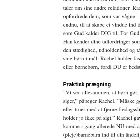
taler om sine andre relationer. Ra
opfordrede dem, som var vågne
endnu, til at skabe et vindue ind 
som Gud kalder DIG til. For Gud 
Han kender dine udfordringer som
den stædighed, udholdenhed og tå
sine børn i mål. Rachel holder fas
eller børnebørn, fordi DU er bedst
Praktisk prægning
”Vi ved allesammen, at børn gør, 
siger,” påpeger Rachel. ”Måske gør
eller truer med at fjerne fredagss
holder jo ikke på sigt.” Rachel ga
komme i gang allerede NU med at å
(pleje)barnebarn ind til din ånde