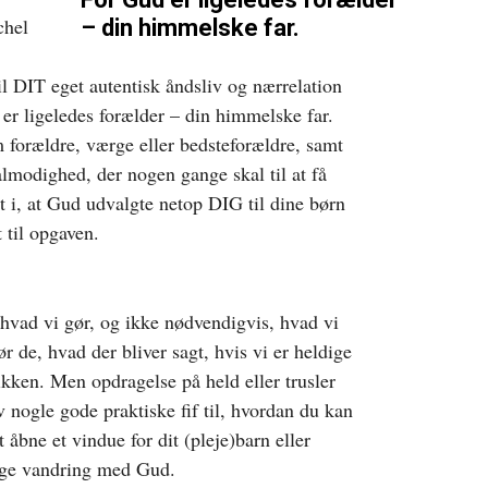
chel
– din himmelske far.
til DIT eget autentisk åndsliv og nærrelation
er ligeledes forælder – din himmelske far.
 forældre, værge eller bedsteforældre, samt
lmodighed, der nogen gange skal til at få
t i, at Gud udvalgte netop DIG til dine børn
 til opgaven.
hvad vi gør, og ikke nødvendigvis, hvad vi
 de, hvad der bliver sagt, hvis vi er heldige
likken. Men opdragelse på held eller trusler
v nogle gode praktiske fif til, hvordan du kan
bne et vindue for dit (pleje)barn eller
lige vandring med Gud.