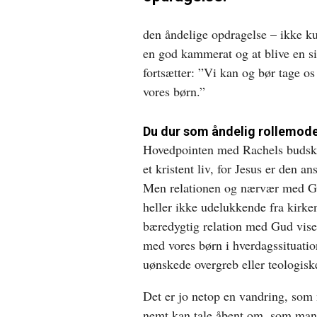
den åndelige opdragelse – ikke kun
en god kammerat og at blive en si
fortsætter: ”Vi kan og bør tage os
vores børn.”
Du dur som åndelig rollemode
Hovedpointen med Rachels budskab
et kristent liv, for Jesus er den a
Men relationen og nærvær med G
heller ikke udelukkende fra kirken
bæredygtig relation med Gud vise
med vores børn i hverdagssituation
uønskede overgreb eller teologisk
Det er jo netop en vandring, som
nemt kan tale åbent om, som man