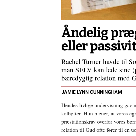
flygtninge
Åndelig præg
eller passivi
Rachel Turner havde til 
man SELV kan lede sine (pl
bæredygtig relation med 
JAMIE LYNN CUNNINGHAM
Hendes livlige undervisning gav 
kolbøtter. Hun mener, at vores eg
præstationskrav overfor vores bør
relation til Gud ofte fører til en 