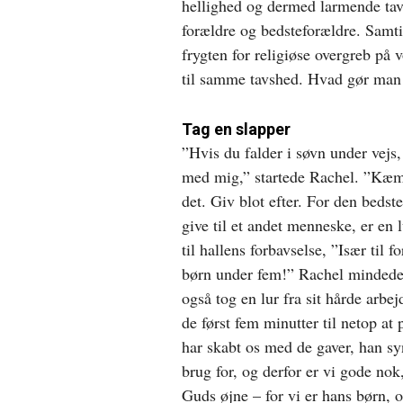
hellighed og dermed larmende tav
forældre og bedsteforældre. Samti
frygten for religiøse overgreb på 
til samme tavshed. Hvad gør man
Tag en slapper
”Hvis du falder i søvn under vejs,
med mig,” startede Rachel. ”Kæ
det. Giv blot efter. For den beds
give til et andet menneske, er en l
til hallens forbavselse, ”Især til 
børn under fem!” Rachel mindede
også tog en lur fra sit hårde arbe
de først fem minutter til netop at
har skabt os med de gaver, han syn
brug for, og derfor er vi gode nok
Guds øjne – for vi er hans børn, og