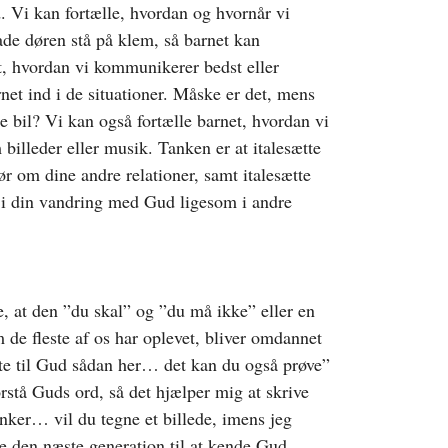
ud. Vi kan fortælle, hvordan og hvornår vi
e døren stå på klem, så barnet kan
t, hvordan vi kommunikerer bedst eller
net ind i de situationer. Måske er det, mens
re bil? Vi kan også fortælle barnet, hvordan vi
billeder eller musik. Tanken er at italesætte
ør om dine andre relationer, samt italesætte
 i din vandring med Gud ligesom i andre
e, at den ”du skal” og ”du må ikke” eller en
 de fleste af os har oplevet, bliver omdannet
ytte til Gud sådan her… det kan du også prøve”
orstå Guds ord, så det hjælper mig at skrive
anker… vil du tegne et billede, imens jeg
e den næste generation til at kende Gud