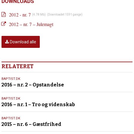
–
DOWNLOADS
men
ikke
2012 - nr. 7
(4.78 Mb)
(Downloadet 1591 gange)
ens
Forrige
2012 – nr. 7 – Julemagt
indlæg:
2012
–
Download alle
nr.
6
–
Levende
RELATERET
hænder
18.
BAPTIST.DK
2016 – nr. 2 – Opstandelse
marts
2016
5.
BAPTIST.DK
2016 – nr. 1 – Tro og videnskab
februar
2016
27.
BAPTIST.DK
2015 – nr. 6 – Gæstfrihed
november
2015