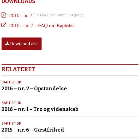
indlæg:
DOWNLOADS
2010
–
2010 - nr. 7
(5.8 Mb)
(Downloadet 1814 gange)
nr.
2010 – nr. 7 – FAQ om Baptister
6
–
Jesus:
Download alle
Hør
mig
RELATERET
18.
BAPTIST.DK
2016 – nr. 2 – Opstandelse
marts
2016
5.
BAPTIST.DK
2016 – nr. 1 – Tro og videnskab
februar
2016
27.
BAPTIST.DK
2015 – nr. 6 – Gæstfrihed
november
2015