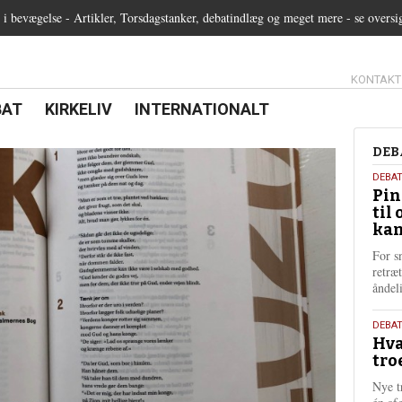
 bevægelse - Artikler, Torsdagstanker, debatindlæg og meget mere - se oversi
13.0:
KONTAKT
0:
21.0:
22.0:
BAT
KIRKELIV
INTERNATIONALT
Deb
DEB
5.
DEBA
Pin
augu
til 
202
kan
For s
retræ
ånde
25.
DEBAT
Hva
juli
tro
202
Nye t