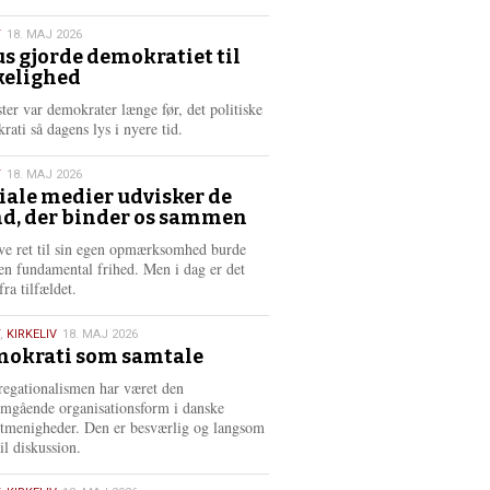
æ
s
T
18. MAJ 2026
m
us gjorde demokratiet til
e
kelighed
6
r
e
ster var demokrater længe før, det politiske
rati så dagens lys i nyere tid.
T
18. MAJ 2026
iale medier udvisker de
d, der binder os sammen
6
ve ret til sin egen opmærksomhed burde
en fundamental frihed. Men i dag er det
fra tilfældet.
,
KIRKELIV
18. MAJ 2026
okrati som samtale
6
egationalismen har været den
mgående organisationsform i danske
stmenigheder. Den er besværlig og langsom
il diskussion.