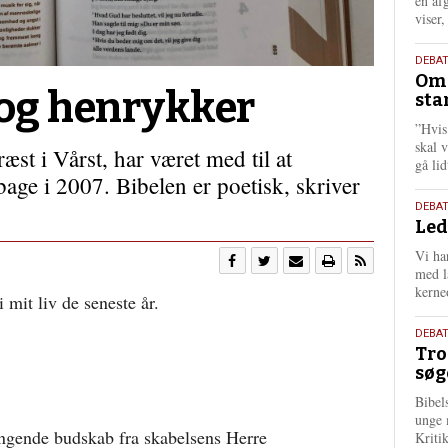
én af
viser
9.
DEBA
Oms
juli
 og henrykker
sta
202
”Hvis
skal 
st i Vårst, har været med til at
gå li
bage i 2007. Bibelen er poetisk, skriver
10.
DEBA
Led
juni
202
Vi har
med lå
kerne
 mit liv de seneste år.
2.
DEBAT
Tro
juni
søg
202
Bibel
unge 
ngende budskab fra skabelsens Herre
Kriti