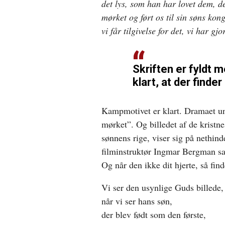
det lys, som han har lovet dem, d
mørket og ført os til sin søns kong
vi får tilgivelse for det, vi har gjo
Skriften er fyldt 
klart, at der finde
Kampmotivet er klart. Dramaet un
mørket”. Og billedet af de kristne
sønnens rige, viser sig på nethin
filminstruktør Ingmar Bergman sag
Og når den ikke dit hjerte, så fin
Vi ser den usynlige Guds billede,
når vi ser hans søn,
der blev født som den første,