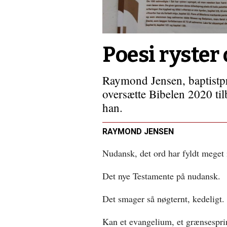
Et
stort
privilegium
Poesi ryster
Raymond Jensen, baptistpræ
oversætte Bibelen 2020 til
han.
RAYMOND JENSEN
Nudansk, det ord har fyldt meget i
Det nye Testamente på nudansk.
Det smager så nøgternt, kedeligt.
Kan et evangelium, et grænsespri