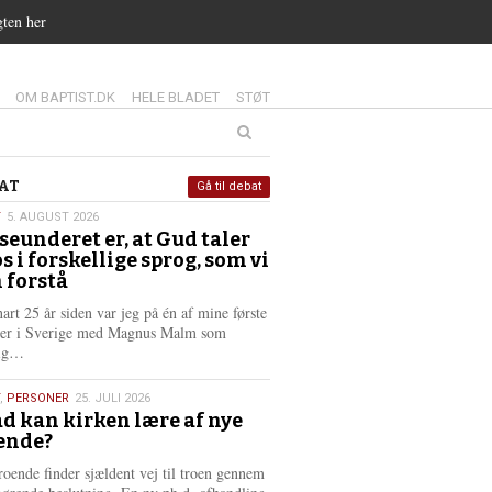
gten her
14.0:
15.0:
16.0:
OM BAPTIST.DK
HELE BLADET
STØT
at
AT
Gå til debat
T
5. AUGUST 2026
seunderet er, at Gud taler
st
os i forskellige sprog, som vi
6
 forstå
nart 25 år siden var jeg på én af mine første
ter i Sverige med Magnus Malm som
L
lig…
æ
s
,
PERSONER
25. JULI 2026
m
d kan kirken lære af nye
e
ende?
6
r
e
roende finder sjældent vej til troen gennem