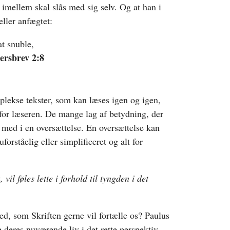
 imellem skal slås med sig selv. Og at han i
eller anfægtet:
at snuble,
tersbrev 2:8
plekse tekster, som kan læses igen og igen,
for læseren. De mange lag af betydning, der
å med i en oversættelse. En oversættelse kan
uforståelig eller simplificeret og alt for
vil føles lette i forhold til tyngden i det
ed, som Skriften gerne vil fortælle os? Paulus
te deres nuværende liv i det rette perspektiv.