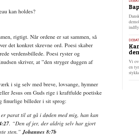
18.
DEBAT
Bap
maj
veau kan holdes?
202
Dansk
demok
indfly
mmen, rigtigt. Når ordene er sat sammen, så
18.
DEBA
ver det konkret skrevne ord. Poesi skaber
Kan
maj
dem
mrede verdensbillede. Poesi ryster og
202
nudsen skriver, at ”den stryger duggen af
Vi ov
en tyn
stykk
værk i sig selv med breve, lovsange, hymner
æller Jesus om Guds rige i kraftfulde poetiske
finurlige billeder i sit sprog:
 er parat til at gå i døden med mig, han kan
4:27
. “Den af jer, der aldrig selv har gjort
rste sten.”
Johannes 8:7b