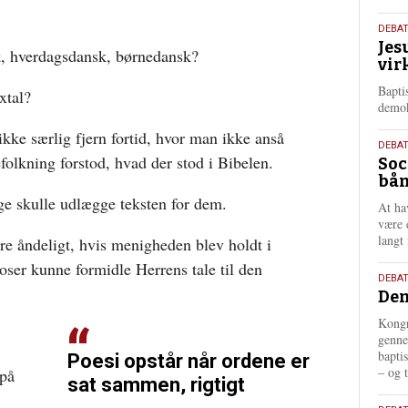
18.
DEBA
Jes
maj
k, hverdagsdansk, børnedansk?
vir
202
Bapti
xtal?
demok
ikke særlig fjern fortid, hvor man ikke anså
18.
DEBA
efolkning forstod, hvad der stod i Bibelen.
Soc
maj
bån
202
ige skulle udlægge teksten for dem.
At ha
være 
langt 
re åndeligt, hvis menigheden blev holdt i
oser kunne formidle Herrens tale til den
18.
DEBAT
Dem
maj
202
Kongr
genne
bapti
Poesi opstår når ordene er
– og t
 på
sat sammen, rigtigt