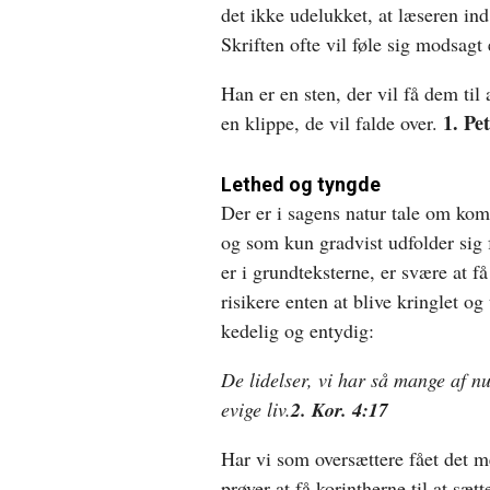
det ikke udelukket, at læseren ind
Skriften ofte vil føle sig modsagt 
Han er en sten, der vil få dem til 
1. Pe
en klippe, de vil falde over.
Lethed og tyngde
Der er i sagens natur tale om kom
og som kun gradvist udfolder sig 
er i grundteksterne, er svære at f
risikere enten at blive kringlet og 
kedelig og entydig:
De lidelser, vi har så mange af nu, 
evige liv.
2. Kor. 4:17
Har vi som oversættere fået det m
prøver at få korintherne til at sæt