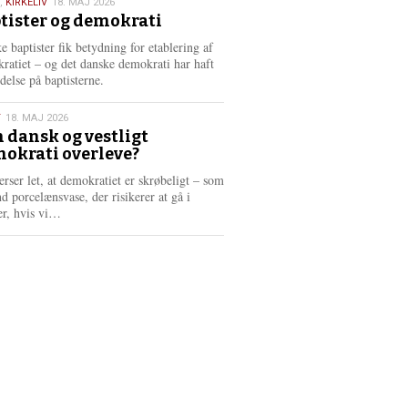
,
KIRKELIV
18. MAJ 2026
tister og demokrati
6
e baptister fik betydning for etablering af
ratiet – og det danske demokrati har haft
delse på baptisterne.
T
18. MAJ 2026
 dansk og vestligt
okrati overleve?
6
erser let, at demokratiet er skrøbeligt – som
d porcelænsvase, der risikerer at gå i
L
er, hvis vi…
æ
s
m
e
r
e