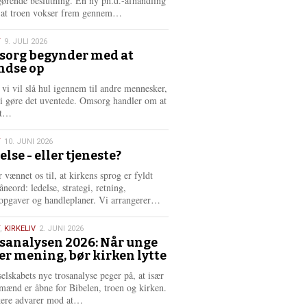
gørende beslutning. En ny ph.d.-afhandling
L
, at troen vokser frem gennem…
æ
s
T
9. JULI 2026
m
org begynder med at
e
ndse op
6
r
e
 vi vil slå hul igennem til andre mennesker,
vi gøre det uventede. Omsorg handler om at
L
dt…
æ
s
T
10. JUNI 2026
m
else - eller tjeneste?
e
6
r
 vænnet os til, at kirkens sprog er fyldt
e
neord: ledelse, strategi, retning,
L
opgaver og handleplaner. Vi arrangerer…
æ
s
,
KIRKELIV
2. JUNI 2026
m
sanalysen 2026: Når unge
e
er mening, bør kirken lytte
6
r
e
selskabets nye trosanalyse peger på, at især
mænd er åbne for Bibelen, troen og kirken.
L
kere advarer mod at…