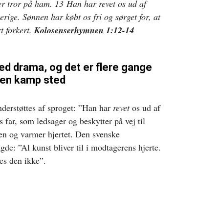
er tror på ham. 13 Han har revet os ud af
erige. Sønnen har købt os fri og sørget for, at
rt forkert.
Kolosenserhymnen 1:12-14
med drama, og det er flere gange
r en kamp sted
derstøttes af sproget: ”Han har
revet
os ud af
s far, som ledsager og beskytter på vej til
den og varmer hjertet. Den svenske
de: ”Al kunst bliver til i modtagerens hjerte.
des den ikke”.