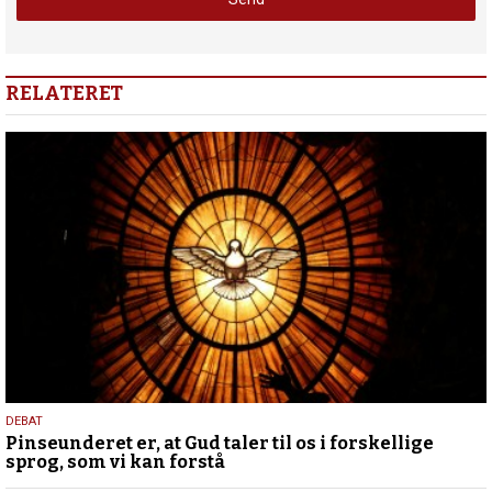
RELATERET
5.
DEBAT
Pinseunderet er, at Gud taler til os i forskellige
august
sprog, som vi kan forstå
2026