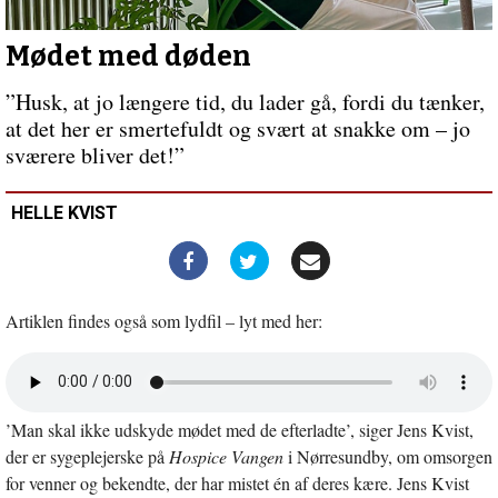
lige
her
Mødet med døden
”Husk, at jo længere tid, du lader gå, fordi du tænker,
at det her er smertefuldt og svært at snakke om – jo
sværere bliver det!”
HELLE KVIST
Artiklen findes også som lydfil – lyt med her:
Åbn
lyd
i
’Man skal ikke udskyde mødet med de efterladte’, siger Jens Kvist,
nyt
vindue
der er sygeplejerske på
Hospice Vangen
i Nørresundby, om omsorgen
for venner og bekendte, der har mistet én af deres kære. Jens Kvist