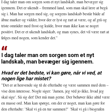
I dag taler man om sorgen som et nyt landskab, man bevæger sig
igennem. Det er ukendt – fremmed land, som man skal lære at begå
sig i. Man har sorgen med sig, og sorgens landskab består både af
åbne marker og vidder, hvor der er lyst og rart at være, og af grå og
triste områder med frost og kulde, hvor man ikke kan se noget
positivt. Det er et ukendt landskab, og man synes, det vil være rart at
følges med nogen, som kender det.”
I dag taler man om sorgen som et nyt
landskab, man bevæger sig igennem.
Hvad er det bedste, vi kan gøre, når vi ved, at
nogen lige har mistet?
”Det er at henvende sig til de efterladte og være sammen med dem –
vise dem interesse. Nogle siger: ’Jamen, jeg véd jo ikke, hvad jeg
skal sige’. Så sig det! Det må man gerne. Der behøver ikke altid være
en masse ord. Man kan spørge, om der er noget, man kan gøre for
den efterladte: ’Skal vi gå en tur sammen?’ ´Skal vi gå i biografen