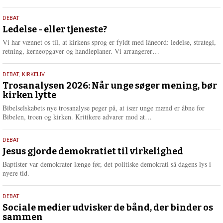
æ
s
10.
DEBAT
m
juni
Ledelse - eller tjeneste?
e
2026
r
Vi har vænnet os til, at kirkens sprog er fyldt med låneord: ledelse, strategi,
e
L
retning, kerneopgaver og handleplaner. Vi arrangerer…
æ
s
2.
DEBAT
,
KIRKELIV
m
juni
Trosanalysen 2026: Når unge søger mening, bør
e
kirken lytte
2026
r
e
Bibelselskabets nye trosanalyse peger på, at især unge mænd er åbne for
L
Bibelen, troen og kirken. Kritikere advarer mod at…
æ
s
18.
DEBAT
m
maj
Jesus gjorde demokratiet til virkelighed
e
2026
r
Baptister var demokrater længe før, det politiske demokrati så dagens lys i
e
nyere tid.
18.
DEBAT
maj
Sociale medier udvisker de bånd, der binder os
sammen
2026