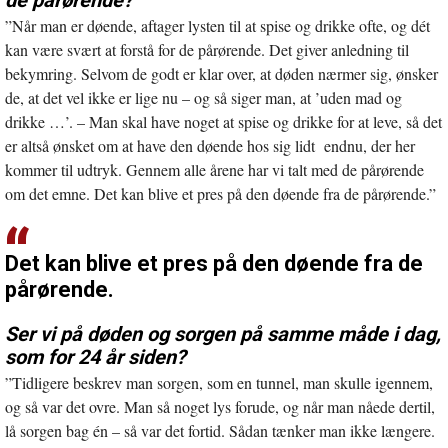
”Når man er døende, aftager lysten til at spise og drikke ofte, og dét
kan være svært at forstå for de pårørende. Det giver anledning til
bekymring. Selvom de godt er klar over, at døden nærmer sig, ønsker
de, at det vel ikke er lige nu – og så siger man, at ’uden mad og
drikke …’. – Man skal have noget at spise og drikke for at leve, så det
er altså ønsket om at have den døende hos sig lidt endnu, der her
kommer til udtryk. Gennem alle årene har vi talt med de pårørende
om det emne. Det kan blive et pres på den døende fra de pårørende.”
Det kan blive et pres på den døende fra de
pårørende.
Ser vi på døden og sorgen på samme måde i dag,
som for 24 år siden?
”Tidligere beskrev man sorgen, som en tunnel, man skulle igennem,
og så var det ovre. Man så noget lys forude, og når man nåede dertil,
lå sorgen bag én – så var det fortid. Sådan tænker man ikke længere.