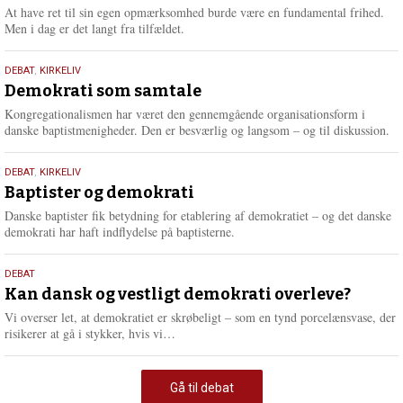
At have ret til sin egen opmærksomhed burde være en fundamental frihed.
Men i dag er det langt fra tilfældet.
18.
DEBAT
,
KIRKELIV
maj
Demokrati som samtale
2026
Kongregationalismen har været den gennemgående organisationsform i
danske baptistmenigheder. Den er besværlig og langsom – og til diskussion.
18.
DEBAT
,
KIRKELIV
maj
Baptister og demokrati
2026
Danske baptister fik betydning for etablering af demokratiet – og det danske
demokrati har haft indflydelse på baptisterne.
18.
DEBAT
maj
Kan dansk og vestligt demokrati overleve?
2026
Vi overser let, at demokratiet er skrøbeligt – som en tynd porcelænsvase, der
L
risikerer at gå i stykker, hvis vi…
æ
s
m
Gå til debat
e