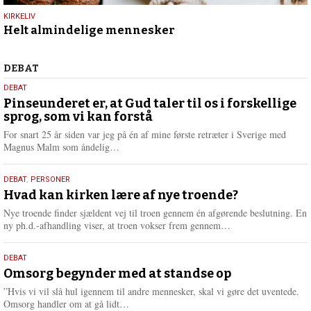
9.
KIRKELIV
Helt almindelige mennesker
juli
2026
Debat
DEBAT
5.
DEBAT
august
Pinseunderet er, at Gud taler til os i forskellige
sprog, som vi kan forstå
2026
For snart 25 år siden var jeg på én af mine første retræter i Sverige med
L
Magnus Malm som åndelig…
æ
s
25.
DEBAT
,
PERSONER
m
juli
Hvad kan kirken lære af nye troende?
e
2026
r
Nye troende finder sjældent vej til troen gennem én afgørende beslutning. En
e
L
ny ph.d.-afhandling viser, at troen vokser frem gennem…
æ
s
9.
DEBAT
m
juli
Omsorg begynder med at standse op
e
2026
r
”Hvis vi vil slå hul igennem til andre mennesker, skal vi gøre det uventede.
e
L
Omsorg handler om at gå lidt…