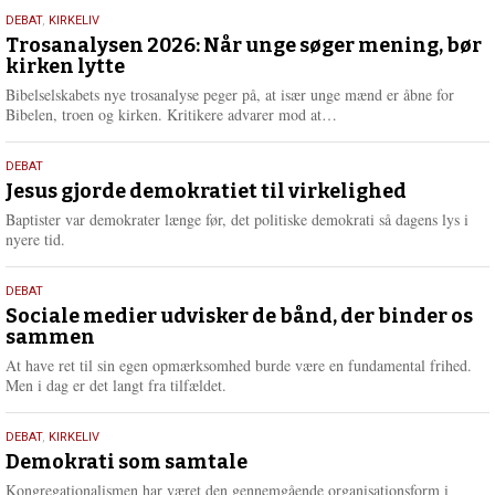
s
2.
DEBAT
,
KIRKELIV
m
juni
Trosanalysen 2026: Når unge søger mening, bør
e
kirken lytte
2026
r
e
Bibelselskabets nye trosanalyse peger på, at især unge mænd er åbne for
L
Bibelen, troen og kirken. Kritikere advarer mod at…
æ
s
18.
DEBAT
m
maj
Jesus gjorde demokratiet til virkelighed
e
2026
r
Baptister var demokrater længe før, det politiske demokrati så dagens lys i
e
nyere tid.
18.
DEBAT
maj
Sociale medier udvisker de bånd, der binder os
sammen
2026
At have ret til sin egen opmærksomhed burde være en fundamental frihed.
Men i dag er det langt fra tilfældet.
18.
DEBAT
,
KIRKELIV
maj
Demokrati som samtale
2026
Kongregationalismen har været den gennemgående organisationsform i