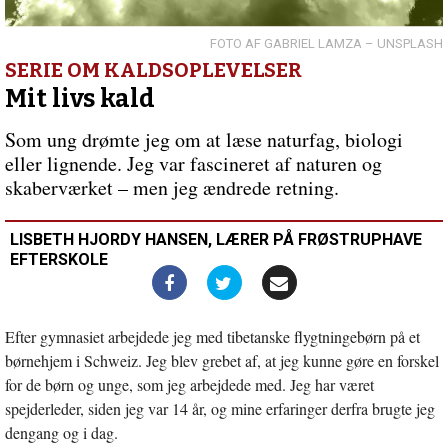
ideer
og
grænser
Forrige
GABRIEL LAMZA – UNSPLASH
indlæg:
SERIE OM KALDSOPLEVELSER
Det
Mit livs kald
åbne
fællesskab
Som ung drømte jeg om at læse naturfag, biologi
giver
eller lignende. Jeg var fascineret af naturen og
helligt
skaberværket – men jeg ændrede retning.
kaos
LISBETH HJORDY HANSEN, LÆRER PÅ FRØSTRUPHAVE
EFTERSKOLE
Efter gymnasiet arbejdede jeg med tibetanske flygtningebørn på et
børnehjem i Schweiz. Jeg blev grebet af, at jeg kunne gøre en forskel
for de børn og unge, som jeg arbejdede med. Jeg har været
spejderleder, siden jeg var 14 år, og mine erfaringer derfra brugte jeg
dengang og i dag.