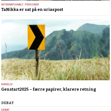
13.
INTERNATIONALT
,
PERSONER
TaNikka er sat på en uriaspost
marts
2026
29.
KIRKELIV
Genstart2025 – færre papirer, klarere retning
december
2025
Debat
DEBAT
5.
DEBAT