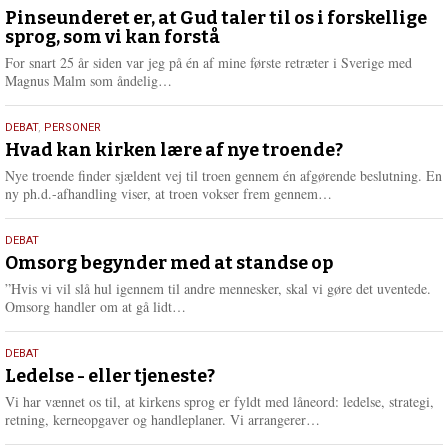
august
Pinseunderet er, at Gud taler til os i forskellige
sprog, som vi kan forstå
2026
For snart 25 år siden var jeg på én af mine første retræter i Sverige med
L
Magnus Malm som åndelig…
æ
s
25.
DEBAT
,
PERSONER
m
juli
Hvad kan kirken lære af nye troende?
e
2026
r
Nye troende finder sjældent vej til troen gennem én afgørende beslutning. En
e
L
ny ph.d.-afhandling viser, at troen vokser frem gennem…
æ
s
9.
DEBAT
m
juli
Omsorg begynder med at standse op
e
2026
r
”Hvis vi vil slå hul igennem til andre mennesker, skal vi gøre det uventede.
e
L
Omsorg handler om at gå lidt…
æ
s
10.
DEBAT
m
juni
Ledelse - eller tjeneste?
e
2026
r
Vi har vænnet os til, at kirkens sprog er fyldt med låneord: ledelse, strategi,
e
L
retning, kerneopgaver og handleplaner. Vi arrangerer…
æ