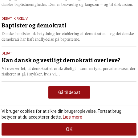
danske baptistmenigheder. Den er besværlig og langsom – og til diskussion.
18.
DEBAT
,
KIRKELIV
maj
Baptister og demokrati
2026
Danske baptister fik betydning for etablering af demokratiet – og det danske
demokrati har haft indflydelse på baptisterne.
18.
DEBAT
maj
Kan dansk og vestligt demokrati overleve?
2026
Vi overser let, at demokratiet er skrøbeligt – som en tynd porcelænsvase, der
L
risikerer at gå i stykker, hvis vi…
æ
s
m
Gå til debat
e
r
e
Vi bruger cookies for at sikre din brugeroplevelse. Fortsat brug
betyder at du accepterer dette.
Læs mere
OK