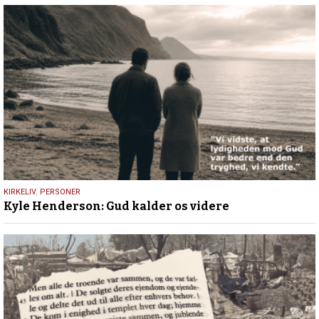
5.
KIRKELIV
,
PERSONER
Kyle Henderson: Gud kalder os videre
maj
2026