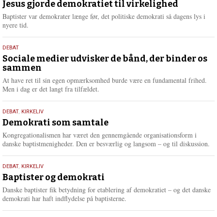
maj
Jesus gjorde demokratiet til virkelighed
e
2026
r
Baptister var demokrater længe før, det politiske demokrati så dagens lys i
e
nyere tid.
18.
DEBAT
maj
Sociale medier udvisker de bånd, der binder os
sammen
2026
At have ret til sin egen opmærksomhed burde være en fundamental frihed.
Men i dag er det langt fra tilfældet.
18.
DEBAT
,
KIRKELIV
maj
Demokrati som samtale
2026
Kongregationalismen har været den gennemgående organisationsform i
danske baptistmenigheder. Den er besværlig og langsom – og til diskussion.
18.
DEBAT
,
KIRKELIV
maj
Baptister og demokrati
2026
Danske baptister fik betydning for etablering af demokratiet – og det danske
demokrati har haft indflydelse på baptisterne.