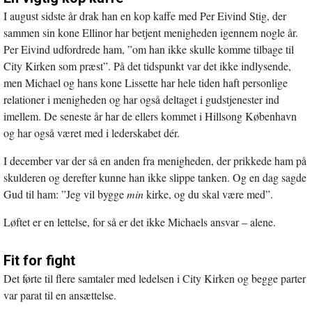
I august sidste år drak han en kop kaffe med Per Eivind Stig, der
sammen sin kone Ellinor har betjent menigheden igennem nogle år.
Per Eivind udfordrede ham, ”om han ikke skulle komme tilbage til
City Kirken som præst”. På det tidspunkt var det ikke indlysende,
men Michael og hans kone Lissette har hele tiden haft personlige
relationer i menigheden og har også deltaget i gudstjenester ind
imellem. De seneste år har de ellers kommet i Hillsong København
og har også været med i lederskabet dér.
I december var der så en anden fra menigheden, der prikkede ham på
skulderen og derefter kunne han ikke slippe tanken. Og en dag sagde
Gud til ham: ”Jeg vil bygge
min
kirke, og du skal være med”.
Løftet er en lettelse, for så er det ikke Michaels ansvar – alene.
Fit for fight
Det førte til flere samtaler med ledelsen i City Kirken og begge parter
var parat til en ansættelse.