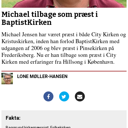
Corona-
effekten
Michael tilbage som præst i
BaptistKirken
Michael Jensen har været præst i både City Kirken og
Kristuskirken, inden han forlod BaptistKirken med
udgangen af 2006 og blev præst i Pinsekirken på
Frederiksberg. Nu er han tilbage som præst i City
Kirken med erfaringer fra Hillsong i København.
LONE MØLLER-HANSEN
Fakta:
Baggrund kirkemæssigt: Folkekirken