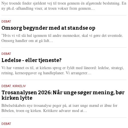
2026
r
Nye troende finder sjældent vej til troen gennem én afgørende beslutning. En
e
L
ny ph.d.-afhandling viser, at troen vokser frem gennem…
æ
s
9.
DEBAT
m
juli
Omsorg begynder med at standse op
e
2026
r
”Hvis vi vil slå hul igennem til andre mennesker, skal vi gøre det uventede.
e
L
Omsorg handler om at gå lidt…
æ
s
10.
DEBAT
m
juni
Ledelse - eller tjeneste?
e
2026
r
Vi har vænnet os til, at kirkens sprog er fyldt med låneord: ledelse, strategi,
e
L
retning, kerneopgaver og handleplaner. Vi arrangerer…
æ
s
2.
DEBAT
,
KIRKELIV
m
juni
Trosanalysen 2026: Når unge søger mening, bør
e
kirken lytte
2026
r
e
Bibelselskabets nye trosanalyse peger på, at især unge mænd er åbne for
L
Bibelen, troen og kirken. Kritikere advarer mod at…
æ
s
18.
DEBAT
m