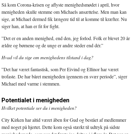
Så kom Corona-krisen og aflyste menighedsmødet i april, hvor
menigheden skulle stemme om Michaels ansættelse. Men man kan
sige, at Michael dermed fik længere tid til at komme til kræfter. Nu
siger han, at han er fit for fight.
”Det er en anden menighed, end den, jeg forlod. Folk er blevet 20 år
ældre og børnene og de unge er andre steder end dér.”
Hvad vil du sige om menighedens tilstand i dag?
”Det har været fantastisk, som Per Eivind og Ellinor har været
trofaste. De har båret menigheden igennem en svær periode”, siger
Michael med varme i stemmen.
Potentialet i menigheden
Hvilket potentiale ser du i menigheden?
City Kirken har altid været åben for Gud og bestået af medlemmer
med noget på hjertet. Dette kom også stærkt til udtryk på sidste