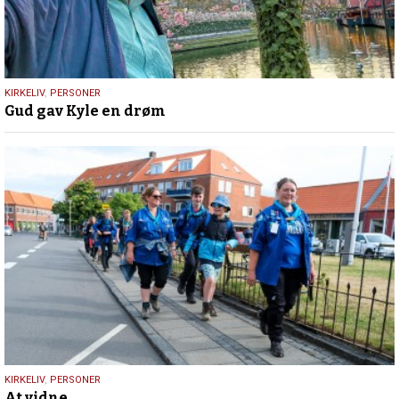
9.
KIRKELIV
,
PERSONER
Gud gav Kyle en drøm
juli
2026
9.
KIRKELIV
,
PERSONER
At vidne