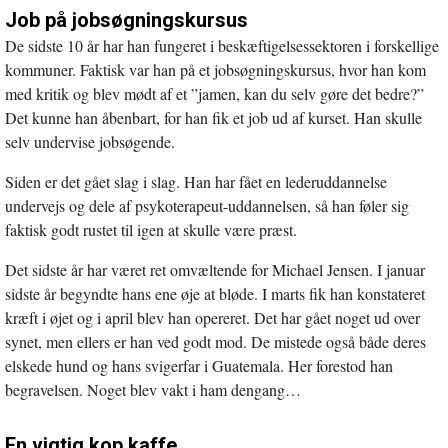
Job på jobsøgningskursus
De sidste 10 år har han fungeret i beskæftigelsessektoren i forskellige
kommuner. Faktisk var han på et jobsøgningskursus, hvor han kom
med kritik og blev mødt af et ”jamen, kan du selv gøre det bedre?”
Det kunne han åbenbart, for han fik et job ud af kurset. Han skulle
selv undervise jobsøgende.
Siden er det gået slag i slag. Han har fået en lederuddannelse
undervejs og dele af psykoterapeut-uddannelsen, så han føler sig
faktisk godt rustet til igen at skulle være præst.
Det sidste år har været ret omvæltende for Michael Jensen. I januar
sidste år begyndte hans ene øje at bløde. I marts fik han konstateret
kræft i øjet og i april blev han opereret. Det har gået noget ud over
synet, men ellers er han ved godt mod. De mistede også både deres
elskede hund og hans svigerfar i Guatemala. Her forestod han
begravelsen. Noget blev vakt i ham dengang…
En vigtig kop kaffe