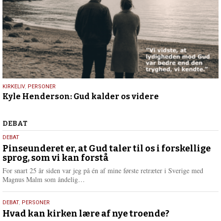
5.
KIRKELIV
,
PERSONER
Kyle Henderson: Gud kalder os videre
maj
2026
Debat
DEBAT
5.
DEBAT
august
Pinseunderet er, at Gud taler til os i forskellige
sprog, som vi kan forstå
2026
For snart 25 år siden var jeg på én af mine første retræter i Sverige med
L
Magnus Malm som åndelig…
æ
s
25.
DEBAT
,
PERSONER
m
juli
Hvad kan kirken lære af nye troende?
e