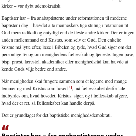
kirker – var dybt udemokratisk.
Baptister har – fra anabaptisterne under reformationen til moderne
baptister i dag – hævdet alle menneskers lige stilling i relationen til
Gud mere radikalt og entydigt end de fleste andre kirker. Der er ingen
anden mellemmand end Kristus, som selv er Gud. Den enkelte
kristne må lytte efter, læse i Bibelen og tyde, hvad Gud siger om det
personlige liv og om menighedens fællesskab og tjeneste. Ingen pave,
bisp, præst, lærestol, akademiker eller menighedsråd kan hævde at
kende Guds vilje bedre end andre.
Når menigheden skal fungere sammen som ét legeme med mange
[1]
lemmer og med Kristus som hoved
, må fællesskabet derfor tale
indbyrdes om, hvad hovedet, Kristus, siger, og i fællesskab afgøre,
hvad der er ret, så fællesskabet kan handle derpå.
Det er grundlaget for det baptistiske menighedsdemokrati.