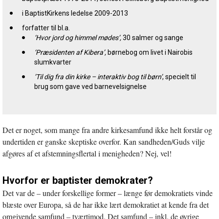
i BaptistKirkens ledelse 2009-2013
forfatter til bl.a.
‘Hvor jord og himmel mødes’,
30 salmer og sange
‘Præsidenten af Kibera’,
børnebog om livet i Nairobis
slumkvarter
’Til dig fra din kirke – interaktiv bog til børn’
, specielt til
brug som gave ved barnevelsignelse
Det er noget, som mange fra andre kirkesamfund ikke helt forstår og
undertiden er ganske skeptiske overfor. Kan sandheden/Guds vilje
afgøres af et afstemningsflertal i menigheden? Nej, vel!
Hvorfor er baptister demokrater?
Det var de – under forskellige former – længe før demokratiets vinde
blæste over Europa, så de har ikke lært demokratiet at kende fra det
omgivende samfund – tværtimod. Det samfund – inkl. de øvrige