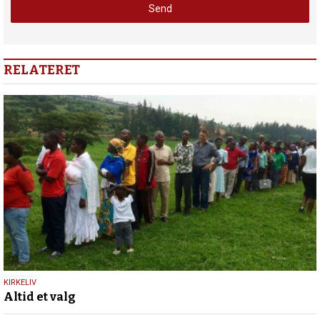
RELATERET
25.
KIRKELIV
Altid et valg
januar
2018