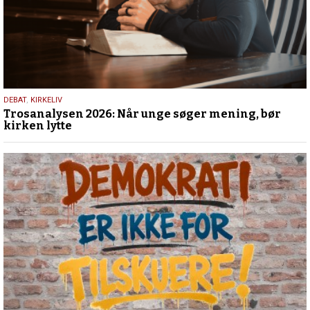
2.
DEBAT
,
KIRKELIV
Trosanalysen 2026: Når unge søger mening, bør
juni
kirken lytte
2026