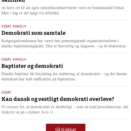
sammen
2026
At have ret til sin egen opmærksomhed burde være en fundamental frihed.
Men i dag er det langt fra tilfældet.
18.
DEBAT
,
KIRKELIV
maj
Demokrati som samtale
2026
Kongregationalismen har været den gennemgående organisationsform i
danske baptistmenigheder. Den er besværlig og langsom – og til diskussion.
18.
DEBAT
,
KIRKELIV
maj
Baptister og demokrati
2026
Danske baptister fik betydning for etablering af demokratiet – og det danske
demokrati har haft indflydelse på baptisterne.
18.
DEBAT
maj
Kan dansk og vestligt demokrati overleve?
2026
Vi overser let, at demokratiet er skrøbeligt – som en tynd porcelænsvase, der
L
risikerer at gå i stykker, hvis vi…
æ
s
m
Gå til debat