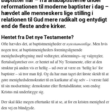
Baptister har – fra anabaptisterne under
reformationen til moderne baptister i dag –
hævdet alle menneskers lige stilling i
relationen til Gud mere radikalt og entydigt
end de fleste andre kirker.
Hentet fra Det nye Testamente?
Ofte hævdes det, at baptistmenigheder er
nytestamentlige
. Men hvis
nogen tror, at baptistmenigheders foreningslignende
menighedsopbygning med vedtægter, afstemnings- og valgregler,
flertalsafgørelser osv. er hentet ud af Ny Testamente, eller at den
struktur på anden vis er hellig – ud over at være en ‘hellig ko’ for
baptister – så tror man fejl. Og da har man taget det første skridt til at
gøre menighedsdemokratiet til en karikatur af sig selv – i værste fald
til sin modsætning: demokratur eller flertalsdiktatur, som endog
Kristus må underlægge sig.
Der skal ikke megen eftertanke til at se, at for en kristen menighed er
den vej en blindgyde.