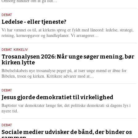
L
Omsorg handler om at gå lidt…
æ
s
10.
DEBAT
m
juni
Ledelse - eller tjeneste?
e
2026
r
Vi har vænnet os til, at kirkens sprog er fyldt med låneord: ledelse, strategi,
e
L
retning, kerneopgaver og handleplaner. Vi arrangerer…
æ
s
2.
DEBAT
,
KIRKELIV
m
juni
Trosanalysen 2026: Når unge søger mening, bør
e
kirken lytte
2026
r
e
Bibelselskabets nye trosanalyse peger på, at især unge mænd er åbne for
L
Bibelen, troen og kirken. Kritikere advarer mod at…
æ
s
18.
DEBAT
m
maj
Jesus gjorde demokratiet til virkelighed
e
2026
r
Baptister var demokrater længe før, det politiske demokrati så dagens lys i
e
nyere tid.
18.
DEBAT
maj
Sociale medier udvisker de bånd, der binder os