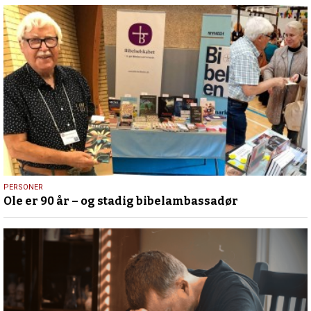
12.
PERSONER
Ole er 90 år – og stadig bibelambassadør
juli
2026