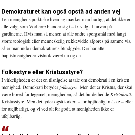
Demokraturet kan også opstå ad anden vej
I en menigheds praktiske hverdag mærker man hurtigt, at det ikke er
alle valg, som Vorherre blander sig i – fx valg af farven på
gardinerne. Hvis man så mener, at alle andre spørgsmål med langt
større teologisk eller menneskelig rækkevidde afgøres på samme vis,
så er man inde i demokraturets blindgyde. Dér har alle
baptistmenigheder vistnok været nu og da.
Folkestyre eller Kristusstyre?
I virkeligheden er det en tilsnigelse at tale om demokrati i en kristen
menighed. Demokrati betyder
folkestyre
. Men det er Kristus, der skal
være hoved for legemet, menigheden, så det burde hedde
Kristokrati
:
Kristusstyre. Men det lyder også forkert – for højtideligt måske – eller
for ufejlbarligt, og vi ved alt for godt, at menigheden ikke er
ufejlbarlig.