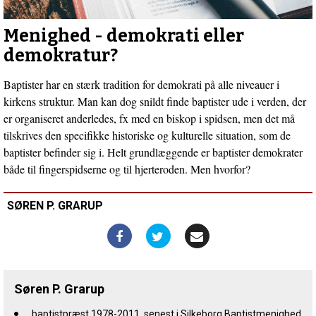
indlæg:
Bygget
af
Menighed - demokrati eller
levende
demokratur?
stene
Baptister har en stærk tradition for demokrati på alle niveauer i
kirkens struktur. Man kan dog snildt finde baptister ude i verden, der
er organiseret anderledes, fx med en biskop i spidsen, men det må
tilskrives den specifikke historiske og kulturelle situation, som de
baptister befinder sig i. Helt grundlæggende er baptister demokrater
både til fingerspidserne og til hjerteroden. Men hvorfor?
SØREN P. GRARUP
Søren P. Grarup
baptistpræst 1978-2011, senest i Silkeborg Baptistmenighed