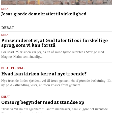
18.
DEBAT
Jesus gjorde demokratiet til virkelighed
maj
2026
Debat
DEBAT
5.
DEBAT
august
Pinseunderet er, at Gud taler til os i forskellige
sprog, som vi kan forstå
2026
For snart 25 år siden var jeg på én af mine første retræter i Sverige med
L
Magnus Malm som åndelig…
æ
s
25.
DEBAT
,
PERSONER
m
juli
Hvad kan kirken lære af nye troende?
e
2026
r
Nye troende finder sjældent vej til troen gennem én afgørende beslutning. En
e
L
ny ph.d.-afhandling viser, at troen vokser frem gennem…
æ
s
9.
DEBAT
m
juli
Omsorg begynder med at standse op
e
2026
r
”Hvis vi vil slå hul igennem til andre mennesker, skal vi gøre det uventede.
e