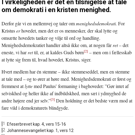
I virkeligheden er det en tilsnigelse at tale
om demokrati i en kristen menighed.
Derfor går vi en mellemvej og taler om
menighedsdemokrati.
For
Kristus
er
hovedet, men det er os mennesker, der skal lytte og
omsætte hovedets tanker og vilje til ord og handling.
Menighedsdemokratiet handler altså ikke om, at nogen får
ret
– det
[2]
eneste, vi har
ret
til, er, at kaldes Guds børn
– men om i fællesskab
at lytte sig frem til, hvad hovedet, Kristus, siger.
Hvert medlem har én stemme – ikke stemmeseddel, men en stemme
at tale med – og to ører at høre med. Menighedsdemokrati er først og
fremmest at
lytte
med Paulus’ formaning i baghovedet: ”Gør intet af
selviskhed og heller ikke af indbildskhed, men sæt i ydmyghed de
[3]
andre højere end jer selv.”
Den holdning er det bedste værn mod at
fare vild i demokraturets blindgyde.
[1]
Efeserbrevet kap. 4, vers 15-16
[2]
Johannesevangeliet kap. 1, vers 12