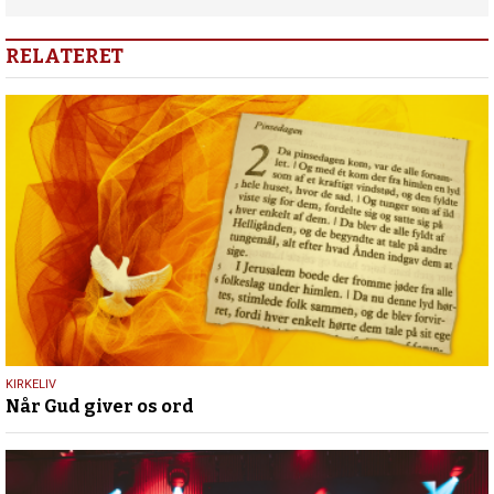
RELATERET
23.
KIRKELIV
Når Gud giver os ord
maj
2026