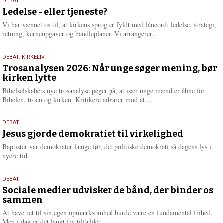
10.
DEBAT
m
juni
Ledelse - eller tjeneste?
e
2026
r
Vi har vænnet os til, at kirkens sprog er fyldt med låneord: ledelse, strategi,
e
L
retning, kerneopgaver og handleplaner. Vi arrangerer…
æ
s
2.
DEBAT
,
KIRKELIV
m
juni
Trosanalysen 2026: Når unge søger mening, bør
e
kirken lytte
2026
r
e
Bibelselskabets nye trosanalyse peger på, at især unge mænd er åbne for
L
Bibelen, troen og kirken. Kritikere advarer mod at…
æ
s
18.
DEBAT
m
maj
Jesus gjorde demokratiet til virkelighed
e
2026
r
Baptister var demokrater længe før, det politiske demokrati så dagens lys i
e
nyere tid.
18.
DEBAT
maj
Sociale medier udvisker de bånd, der binder os
sammen
2026
At have ret til sin egen opmærksomhed burde være en fundamental frihed.
Men i dag er det langt fra tilfældet.