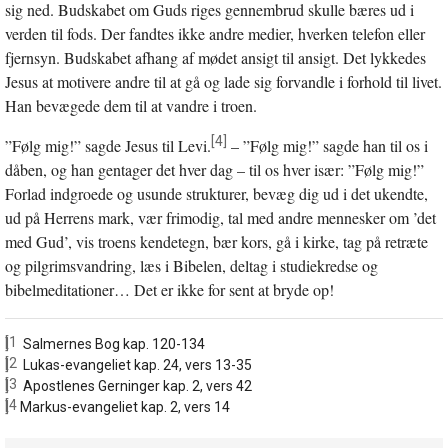
sig ned. Budskabet om Guds riges gennembrud skulle bæres ud i
verden til fods. Der fandtes ikke andre medier, hverken telefon eller
fjernsyn. Budskabet afhang af mødet ansigt til ansigt. Det lykkedes
Jesus at motivere andre til at gå og lade sig forvandle i forhold til livet.
Han bevægede dem til at vandre i troen.
[4]
”Følg mig!” sagde Jesus til Levi.
– ”Følg mig!” sagde han til os i
dåben, og han gentager det hver dag – til os hver især: ”Følg mig!”
Forlad indgroede og usunde strukturer, bevæg dig ud i det ukendte,
ud på Herrens mark, vær frimodig, tal med andre mennesker om ’det
med Gud’, vis troens kendetegn, bær kors, gå i kirke, tag på retræte
og pilgrimsvandring, læs i Bibelen, deltag i studiekredse og
bibelmeditationer… Det er ikke for sent at bryde op!
[1]
Salmernes Bog kap. 120-134
[2]
Lukas-evangeliet kap. 24, vers 13-35
[3]
Apostlenes Gerninger kap. 2, vers 42
[4]
Markus-evangeliet kap. 2, vers 14