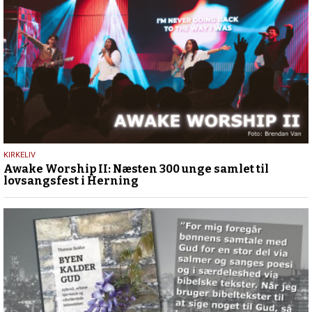
7.
KIRKELIV
Awake Worship II: Næsten 300 unge samlet til
april
lovsangsfest i Herning
2026