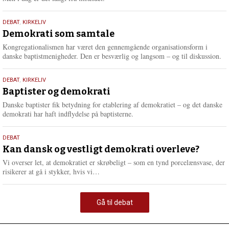
18.
DEBAT
,
KIRKELIV
maj
Demokrati som samtale
2026
Kongregationalismen har været den gennemgående organisationsform i
danske baptistmenigheder. Den er besværlig og langsom – og til diskussion.
18.
DEBAT
,
KIRKELIV
maj
Baptister og demokrati
2026
Danske baptister fik betydning for etablering af demokratiet – og det danske
demokrati har haft indflydelse på baptisterne.
18.
DEBAT
maj
Kan dansk og vestligt demokrati overleve?
2026
Vi overser let, at demokratiet er skrøbeligt – som en tynd porcelænsvase, der
L
risikerer at gå i stykker, hvis vi…
æ
s
m
Gå til debat
e
r
e