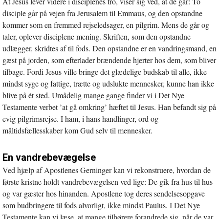
At Jesus lever videre i disciplenes tro, viser sig ved, at de går: To
disciple går på vejen fra Jerusalem til Emmaus, og den opstandne
kommer som en fremmed rejseledsager, en pilgrim. Mens de går og
taler, oplever disciplene mening. Skriften, som den opstandne
udlægger, skridtes af til fods. Den opstandne er en vandringsmand, en
gæst på jorden, som efterlader brændende hjerter hos dem, som bliver
tilbage. Fordi Jesus ville bringe det glædelige budskab til alle, ikke
mindst syge og fattige, trætte og udslukte mennesker, kunne han ikke
blive på ét sted. Umådelig mange gange finder vi i Det Nye
Testamente verbet ’at gå omkring’ hæftet til Jesus. Han befandt sig på
evig pilgrimsrejse. I ham, i hans handlinger, ord og
måltidsfællesskaber kom Gud selv til mennesker.
En vandrebevægelse
Ved hjælp af Apostlenes Gerninger kan vi rekonstruere, hvordan de
første kristne holdt vandrebevægelsen ved lige: De gik fra hus til hus
og var gæster hos hinanden. Apostlene tog deres sendelsesopgave
som budbringere til fods alvorligt, ikke mindst Paulus. I Det Nye
Testamente kan vi læse, at mange tilhørere forandrede sig, når de var