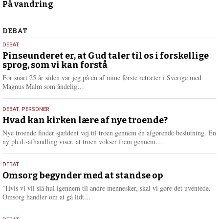
På vandring
februar
2025
Debat
DEBAT
5.
DEBAT
august
Pinseunderet er, at Gud taler til os i forskellige
sprog, som vi kan forstå
2026
For snart 25 år siden var jeg på én af mine første retræter i Sverige med
L
Magnus Malm som åndelig…
æ
s
25.
DEBAT
,
PERSONER
m
juli
Hvad kan kirken lære af nye troende?
e
2026
r
Nye troende finder sjældent vej til troen gennem én afgørende beslutning. En
e
L
ny ph.d.-afhandling viser, at troen vokser frem gennem…
æ
s
9.
DEBAT
m
juli
Omsorg begynder med at standse op
e
2026
r
”Hvis vi vil slå hul igennem til andre mennesker, skal vi gøre det uventede.
e
L
Omsorg handler om at gå lidt…
æ
s