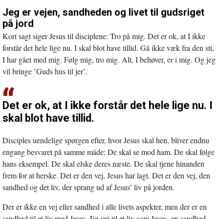
Jeg er vejen, sandheden og livet til gudsriget
på jord
Kort sagt siger Jesus til disciplene: Tro på mig. Det er ok, at I ikke
forstår det hele lige nu. I skal blot have tillid. Gå ikke væk fra den sti,
I har gået med mig. Følg mig, tro mig. Alt, I behøver, er i mig. Og jeg
vil bringe ’Guds hus til jer’.
Det er ok, at I ikke forstår det hele lige nu. I
skal blot have tillid.
Disciples uendelige spørgen efter, hvor Jesus skal hen, bliver endnu
engang besvaret på samme måde: De skal se mod ham. De skal følge
hans eksempel. De skal elske deres næste. De skal tjene hinanden
frem for at herske. Det er den vej, Jesus har lagt. Det er den vej, den
sandhed og det liv, der sprang ud af Jesus’ liv på jorden.
Der er ikke en vej eller sandhed i alle livets aspekter, men der er en
sandhed til et liv med Jesus. En vej til et liv som Jesus, en sandhed