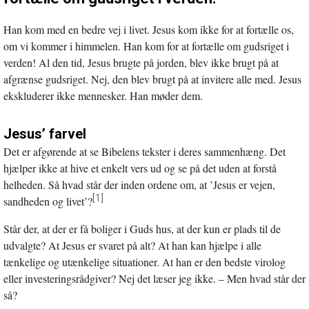
Han kom med en bedre vej i livet. Jesus kom ikke for at fortælle os,
om vi kommer i himmelen. Han kom for at fortælle om gudsriget i
verden! Al den tid, Jesus brugte på jorden, blev ikke brugt på at
afgrænse gudsriget. Nej, den blev brugt på at invitere alle med. Jesus
ekskluderer ikke mennesker. Han møder dem.
Jesus’ farvel
Det er afgørende at se Bibelens tekster i deres sammenhæng. Det
hjælper ikke at hive et enkelt vers ud og se på det uden at forstå
helheden. Så hvad står der inden ordene om, at ’Jesus er vejen,
[1]
sandheden og livet’?
Står der, at der er få boliger i Guds hus, at der kun er plads til de
udvalgte? At Jesus er svaret på alt? At han kan hjælpe i alle
tænkelige og utænkelige situationer. At han er den bedste virolog
eller investeringsrådgiver? Nej det læser jeg ikke. – Men hvad står der
så?