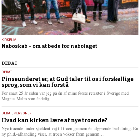
9.
KIRKELIV
Naboskab – om at bede for nabolaget
juli
2026
Debat
DEBAT
5.
DEBAT
august
Pinseunderet er, at Gud taler til os i forskellige
sprog, som vi kan forstå
2026
For snart 25 år siden var jeg på én af mine første retræter i Sverige med
L
Magnus Malm som åndelig…
æ
s
25.
DEBAT
,
PERSONER
m
juli
Hvad kan kirken lære af nye troende?
e
2026
r
Nye troende finder sjældent vej til troen gennem én afgørende beslutning. En
e
L
ny ph.d.-afhandling viser, at troen vokser frem gennem…
æ