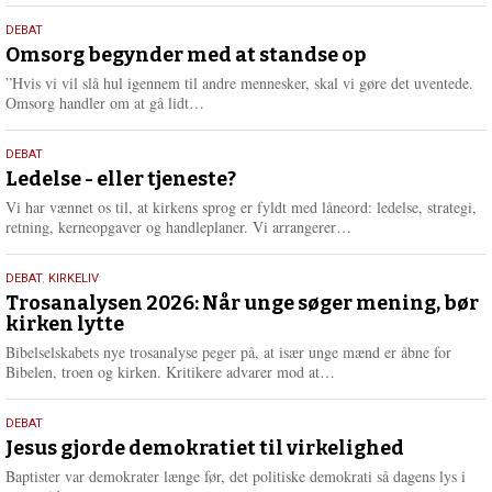
s
9.
DEBAT
m
juli
Omsorg begynder med at standse op
e
2026
r
”Hvis vi vil slå hul igennem til andre mennesker, skal vi gøre det uventede.
e
L
Omsorg handler om at gå lidt…
æ
s
10.
DEBAT
m
juni
Ledelse - eller tjeneste?
e
2026
r
Vi har vænnet os til, at kirkens sprog er fyldt med låneord: ledelse, strategi,
e
L
retning, kerneopgaver og handleplaner. Vi arrangerer…
æ
s
2.
DEBAT
,
KIRKELIV
m
juni
Trosanalysen 2026: Når unge søger mening, bør
e
kirken lytte
2026
r
e
Bibelselskabets nye trosanalyse peger på, at især unge mænd er åbne for
L
Bibelen, troen og kirken. Kritikere advarer mod at…
æ
s
18.
DEBAT
m
maj
Jesus gjorde demokratiet til virkelighed
e
2026
r
Baptister var demokrater længe før, det politiske demokrati så dagens lys i
e