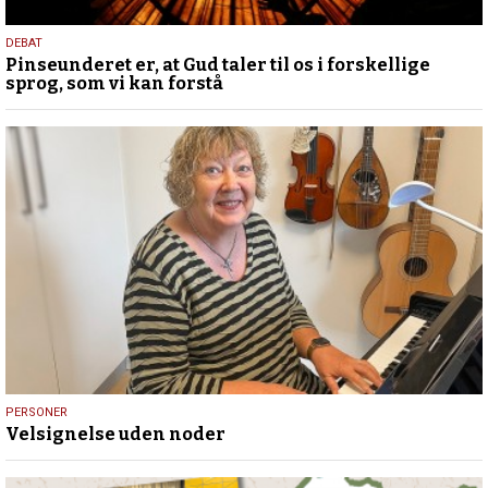
5.
DEBAT
Pinseunderet er, at Gud taler til os i forskellige
august
sprog, som vi kan forstå
2026
31.
PERSONER
Velsignelse uden noder
juli
2026