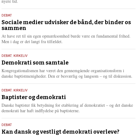
nyere tid.
18.
DEBAT
maj
Sociale medier udvisker de bånd, der binder os
sammen
2026
At have ret til sin egen opmærksomhed burde være en fundamental frihed.
Men i dag er det langt fra tilfældet.
18.
DEBAT
,
KIRKELIV
maj
Demokrati som samtale
2026
Kongregationalismen har været den gennemgående organisationsform i
danske baptistmenigheder. Den er besværlig og langsom – og til diskussion.
18.
DEBAT
,
KIRKELIV
maj
Baptister og demokrati
2026
Danske baptister fik betydning for etablering af demokratiet – og det danske
demokrati har haft indflydelse på baptisterne.
18.
DEBAT
maj
Kan dansk og vestligt demokrati overleve?