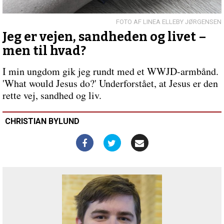
endnu
LINEA ELLEBY JØRGENSEN
Jeg er vejen, sandheden og livet –
men til hvad?
I min ungdom gik jeg rundt med et WWJD-armbånd.
'What would Jesus do?' Underforstået, at Jesus er den
rette vej, sandhed og liv.
CHRISTIAN BYLUND