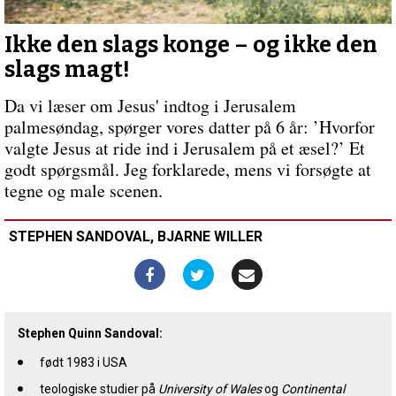
liv
og
død,
Ikke den slags konge – og ikke den
det
slags magt!
er
langt
Da vi læser om Jesus' indtog i Jerusalem
vigtigere!
Forrige
palmesøndag, spørger vores datter på 6 år: ’Hvorfor
indlæg:
valgte Jesus at ride ind i Jerusalem på et æsel?’ Et
Det
godt spørgsmål. Jeg forklarede, mens vi forsøgte at
vigtigste
er
tegne og male scenen.
uddannelse!
STEPHEN SANDOVAL, BJARNE WILLER
Stephen Quinn Sandoval:
født 1983 i USA
teologiske studier på
University of Wales
og
Continental