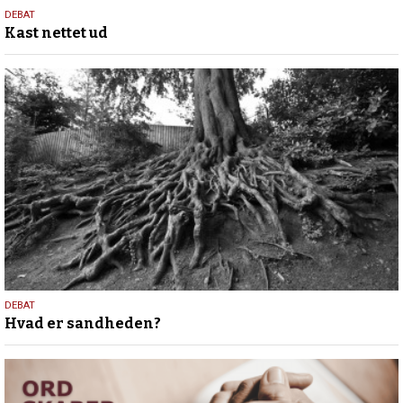
7.
DEBAT
Kast nettet ud
maj
2026
23.
DEBAT
Hvad er sandheden?
april
2026