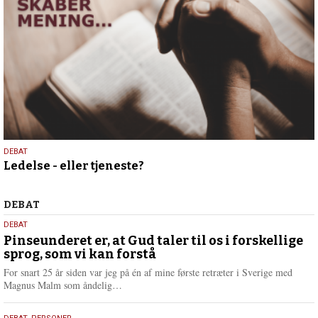
9.
DEBAT
Ledelse - eller tjeneste?
april
2026
Debat
DEBAT
5.
DEBAT
august
Pinseunderet er, at Gud taler til os i forskellige
sprog, som vi kan forstå
2026
For snart 25 år siden var jeg på én af mine første retræter i Sverige med
L
Magnus Malm som åndelig…
æ
s