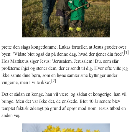
prette den slags kongedømme. Lukas fortæller, at Jesus græder over
[1]
byen: ’Vidste blot også du på denne dag, hvad der tjener din fred’.
Hos Matthæus siger Jesus: ’Jerusalem, Jerusalem! Du, som slår
profeterne ihjel og stener dem, der er sendt til dig. Hvor ofte ville jeg
ikke samle dine børn, som en høne samler sine kyllinger under
[2]
vingerne, men I ville ikke’.
Det er sådan en konge, han vil være, og sådan et kongerige, han vil
bringe. Men det var ikke det, de ønskede. Blot 40 år senere blev
templet faktisk ødelagt på grund af oprør mod Rom. Jesus tilbød en
anden vej.