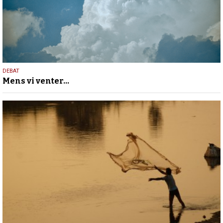
13.
DEBAT
Mens vi venter…
maj
2026