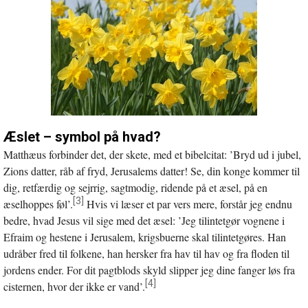
Æslet – symbol på hvad?
Matthæus forbinder det, der skete, med et bibelcitat: ’Bryd ud i jubel,
Zions datter, råb af fryd, Jerusalems datter! Se, din konge kommer til
dig, retfærdig og sejrrig, sagtmodig, ridende på et æsel, på en
[3]
æselhoppes føl’.
Hvis vi læser et par vers mere, forstår jeg endnu
bedre, hvad Jesus vil sige med det æsel: ’Jeg tilintetgør vognene i
Efraim og hestene i Jerusalem, krigsbuerne skal tilintetgøres. Han
udråber fred til folkene, han hersker fra hav til hav og fra floden til
jordens ender. For dit pagtblods skyld slipper jeg dine fanger løs fra
[4]
cisternen, hvor der ikke er vand’.