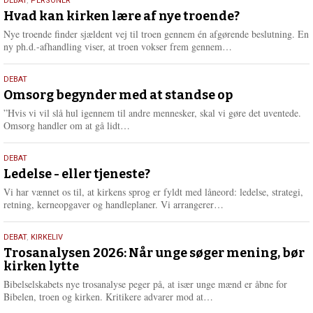
25.
DEBAT
,
PERSONER
m
juli
Hvad kan kirken lære af nye troende?
e
2026
r
Nye troende finder sjældent vej til troen gennem én afgørende beslutning. En
e
L
ny ph.d.-afhandling viser, at troen vokser frem gennem…
æ
s
9.
DEBAT
m
juli
Omsorg begynder med at standse op
e
2026
r
”Hvis vi vil slå hul igennem til andre mennesker, skal vi gøre det uventede.
e
L
Omsorg handler om at gå lidt…
æ
s
10.
DEBAT
m
juni
Ledelse - eller tjeneste?
e
2026
r
Vi har vænnet os til, at kirkens sprog er fyldt med låneord: ledelse, strategi,
e
L
retning, kerneopgaver og handleplaner. Vi arrangerer…
æ
s
2.
DEBAT
,
KIRKELIV
m
juni
Trosanalysen 2026: Når unge søger mening, bør
e
kirken lytte
2026
r
e
Bibelselskabets nye trosanalyse peger på, at især unge mænd er åbne for
L
Bibelen, troen og kirken. Kritikere advarer mod at…
æ