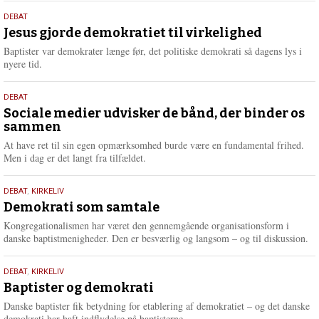
s
18.
DEBAT
m
maj
Jesus gjorde demokratiet til virkelighed
e
2026
r
Baptister var demokrater længe før, det politiske demokrati så dagens lys i
e
nyere tid.
18.
DEBAT
maj
Sociale medier udvisker de bånd, der binder os
sammen
2026
At have ret til sin egen opmærksomhed burde være en fundamental frihed.
Men i dag er det langt fra tilfældet.
18.
DEBAT
,
KIRKELIV
maj
Demokrati som samtale
2026
Kongregationalismen har været den gennemgående organisationsform i
danske baptistmenigheder. Den er besværlig og langsom – og til diskussion.
18.
DEBAT
,
KIRKELIV
maj
Baptister og demokrati
2026
Danske baptister fik betydning for etablering af demokratiet – og det danske
demokrati har haft indflydelse på baptisterne.