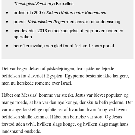
Theological Seminary
i Bruxelles
ordineret i 2007 i
Kirken i Kulturcenter København
præst i
Kristuskirken-Regen
med ansvar for undervisning
overlevede i 2013 en beskadigelse af rygmarven under en
operation
herefter invalid, men glad for at fortsætte som præst
Det var begyndelsen af påskefejringen, hvor jøderne fejrede
befrielsen fra slaveriet i Egypten. Egypterne bestemte ikke længere,
men nu herskede romerne over Israel.
Håbet om Messias’ komme var stærkt. Jesus var blevet populær, og
mange troede, at han var den nye konge, der skulle befri jøderne. Der
var mange forskellige opfattelser af hvordan, hvornår og ved hvem
befrielsen skulle komme. Håbet om befrielse var stort. Og Jesus
forstod uden tvivl, hvilken slags konge, og hvilken slags magt hans
landsmænd ønskede.