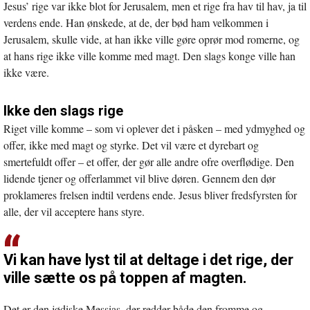
Jesus’ rige var ikke blot for Jerusalem, men et rige fra hav til hav, ja til
verdens ende. Han ønskede, at de, der bød ham velkommen i
Jerusalem, skulle vide, at han ikke ville gøre oprør mod romerne, og
at hans rige ikke ville komme med magt. Den slags konge ville han
ikke være.
Ikke den slags rige
Riget ville komme – som vi oplever det i påsken – med ydmyghed og
offer, ikke med magt og styrke. Det vil være et dyrebart og
smertefuldt offer – et offer, der gør alle andre ofre overflødige. Den
lidende tjener og offerlammet vil blive døren. Gennem den dør
proklameres frelsen indtil verdens ende. Jesus bliver fredsfyrsten for
alle, der vil acceptere hans styre.
Vi kan have lyst til at deltage i det rige, der
ville sætte os på toppen af magten.
Det er den jødiske Messias, der redder både den fromme og