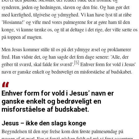
synderen, jøden og hedningen, slaven og den frie. Og han gør det
med kærlighed, tilgivelse og ydmyghed. Vi kan have lyst til at råbe
’Hosianna!’ og vifte med vores palmegrene for at gøre ham til den
konge, vi kunne tænke os, og til at deltage i det rige, der ville sætte os
på toppen af magten.
Men Jesus kommer stille til os på det ydmyge æsel og proklamerer
fred. Han vidste det, og han sagde det fem dage senere: ’Alle, der
[5]
griber til sværd, skal falde for sværd’.
Enhver form for vold i Jesus’
navn er ganske enkelt og bedrøveligt en misforståelse af budskabet.
Enhver form for vold i Jesus’ navn er
ganske enkelt og bedrøveligt en
misforståelse af budskabet.
Jesus – ikke den slags konge
Begyndelsen til den nye frelse kom den første palmesøndag på
ryggen af et æsel. For at forstå påsken fuldt ud må vi først acceptere,