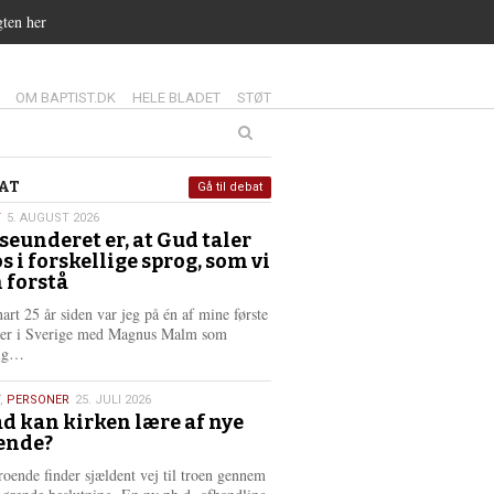
gten her
14.0:
15.0:
16.0:
OM BAPTIST.DK
HELE BLADET
STØT
at
AT
Gå til debat
T
5. AUGUST 2026
seunderet er, at Gud taler
st
os i forskellige sprog, som vi
6
 forstå
nart 25 år siden var jeg på én af mine første
ter i Sverige med Magnus Malm som
L
lig…
æ
s
,
PERSONER
25. JULI 2026
m
d kan kirken lære af nye
e
ende?
6
r
e
roende finder sjældent vej til troen gennem