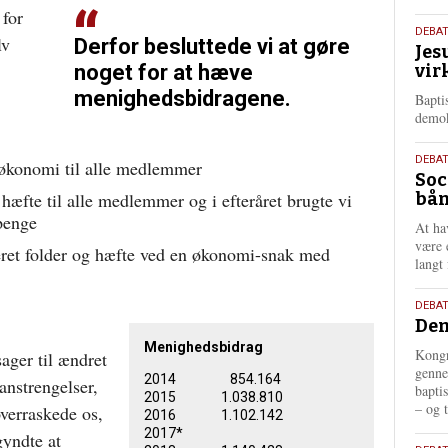
 for
18.
DEBA
lv
Derfor besluttede vi at gøre
Jes
maj
noget for at hæve
vir
202
menighedsbidragene
.
Bapti
demok
18.
DEBA
 økonomi til alle medlemmer
Soc
maj
hæfte til alle medlemmer og i efteråret brugte vi
bån
202
 penge
At ha
være 
eret folder og hæfte ved en økonomi-snak med
langt 
18.
DEBAT
Dem
maj
202
Menighedsbidrag
Kongr
ager til ændret
genne
2014 854.164
anstrengelser,
bapti
2015 1.038.810
– og t
overraskede os,
2016 1.102.142
2017*
gyndte at