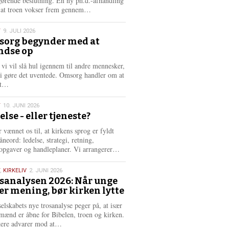
gørende beslutning. En ny ph.d.-afhandling
L
, at troen vokser frem gennem…
æ
s
T
9. JULI 2026
m
org begynder med at
e
ndse op
6
r
e
 vi vil slå hul igennem til andre mennesker,
vi gøre det uventede. Omsorg handler om at
L
dt…
æ
s
T
10. JUNI 2026
m
else - eller tjeneste?
e
6
r
 vænnet os til, at kirkens sprog er fyldt
e
neord: ledelse, strategi, retning,
L
opgaver og handleplaner. Vi arrangerer…
æ
s
,
KIRKELIV
2. JUNI 2026
m
sanalysen 2026: Når unge
e
er mening, bør kirken lytte
6
r
e
selskabets nye trosanalyse peger på, at især
mænd er åbne for Bibelen, troen og kirken.
L
kere advarer mod at…