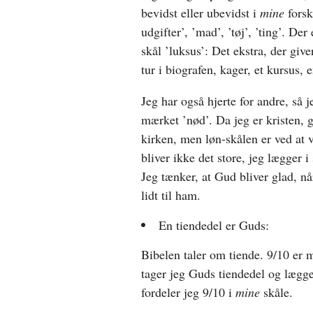
bevidst eller ubevidst i
mine
forsk
udgifter’, ’mad’, ’tøj’, ’ting’. Der
skål ’luksus’: Det ekstra, der give
tur i biografen, kager, et kursus,
Jeg har også hjerte for andre, så j
mærket ’nød’. Da jeg er kristen, g
kirken, men løn-skålen er ved at 
bliver ikke det store, jeg lægger 
Jeg tænker, at Gud bliver glad, nå
lidt til ham.
En tiendedel er Guds:
Bibelen taler om tiende. 9/10 er 
tager jeg Guds tiendedel og lægg
fordeler jeg 9/10 i
mine
skåle.