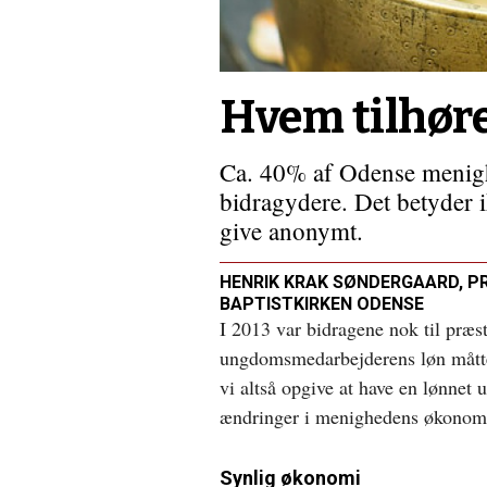
på
sedler
Hvem tilhør
Ca. 40% af Odense menigh
bidragydere. Det betyder i
give anonymt.
HENRIK KRAK SØNDERGAARD, P
BAPTISTKIRKEN ODENSE
I 2013 var bidragene nok til præs
ungdomsmedarbejderens løn måtte 
vi altså opgive at have en lønnet
ændringer i menighedens økonom
Synlig økonomi