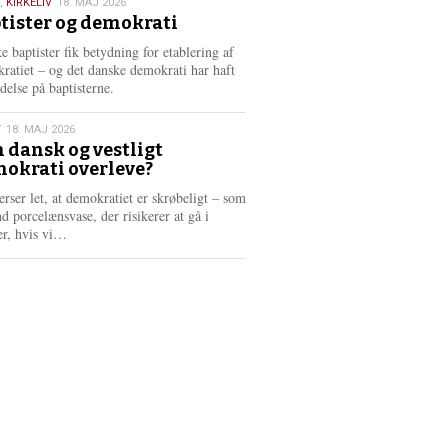
,
KIRKELIV
18. MAJ 2026
tister og demokrati
6
e baptister fik betydning for etablering af
ratiet – og det danske demokrati har haft
delse på baptisterne.
T
18. MAJ 2026
 dansk og vestligt
okrati overleve?
6
erser let, at demokratiet er skrøbeligt – som
d porcelænsvase, der risikerer at gå i
L
er, hvis vi…
æ
s
m
e
r
e