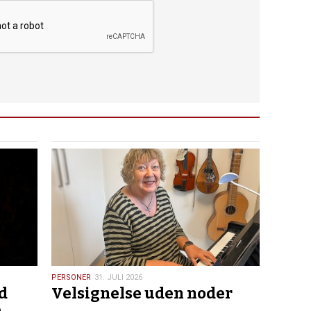
31.
PERSONER
31. JULI 2026
d
Velsignelse uden noder
juli
2026
e