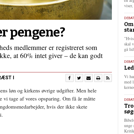
én af
viser
9.
DEBA
Oms
juli
er pengene?
sta
202
”Hvis
skal 
eds medlemmer er registreret som
gå li
kke, at 60% intet giver – de kan godt
10.
DEBA
Led
juni
202
Vi har
RÆST I
med lå
kerne
tens løn og kirkens øvrige udgifter. Men hele
vi tage af vores opsparing. Om få år måtte
2.
DEBAT
Tro
 ungdomsmedarbejder, hvis der ikke skete
juni
søg
202
i.
Bibel
unge 
Kriti