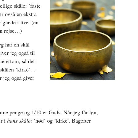
ellige skåle: ’faste
 er også en ekstra
r glæde i livet (en
 en rejse…)
eg har en skål
iver jeg også til
være tom, så det
i skålen ’kirke’…
r jeg også giver
mine penge og 1/10 er Guds. Når jeg får løn,
er i
hans skåle
: ’nød’ og ’kirke’. Bagefter