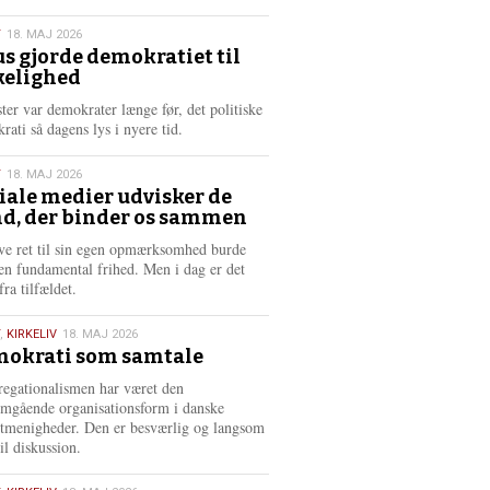
æ
s
T
18. MAJ 2026
m
us gjorde demokratiet til
e
kelighed
6
r
e
ster var demokrater længe før, det politiske
rati så dagens lys i nyere tid.
T
18. MAJ 2026
iale medier udvisker de
d, der binder os sammen
6
ve ret til sin egen opmærksomhed burde
en fundamental frihed. Men i dag er det
fra tilfældet.
,
KIRKELIV
18. MAJ 2026
okrati som samtale
6
egationalismen har været den
mgående organisationsform i danske
stmenigheder. Den er besværlig og langsom
il diskussion.