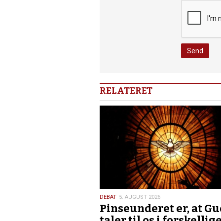
RELATERET
5.
DEBAT
5. AUGUST 2026
Pinseunderet er, at Gu
august
2026
taler til os i forskellig