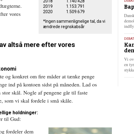
18.
2018 1.140.428
DEBAT
dtægterne.
Bap
2019 1.153.791
maj
2020 1.509.679
fter vores
202
Dansk
demok
*Ingen sammenlignelige tal, da vi
indfly
ændrede regnskabsår
18.
DEBA
av altså mere efter vores
Kan
maj
dem
202
Vi ov
en tyn
konomi
stykk
te og konkret om fire måder at tænke penge
penge ind på kontoen sidst på måneden. Lad os
n stor skål. Nogle af pengene går til faste
e, som vi skal fordele i små skåle.
ellige holdninger:
r til Gud:
 og fordeler dem