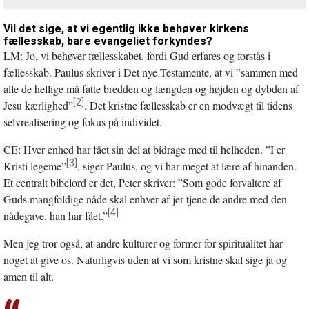
Vil det sige, at vi egentlig ikke behøver kirkens
fællesskab, bare evangeliet forkyndes?
LM: Jo, vi behøver fællesskabet, fordi Gud erfares og forstås i
fællesskab. Paulus skriver i Det nye Testamente, at vi ”sammen med
alle de hellige må fatte bredden og længden og højden og dybden af
[2]
Jesu kærlighed”
. Det kristne fællesskab er en modvægt til tidens
selvrealisering og fokus på individet.
CE: Hver enhed har fået sin del at bidrage med til helheden. ”I er
[3]
Kristi legeme”
, siger Paulus, og vi har meget at lære af hinanden.
Et centralt bibelord er det, Peter skriver: ”Som gode forvaltere af
Guds mangfoldige nåde skal enhver af jer tjene de andre med den
[4]
nådegave, han har fået.”
Men jeg tror også, at andre kulturer og former for spiritualitet har
noget at give os. Naturligvis uden at vi som kristne skal sige ja og
amen til alt.