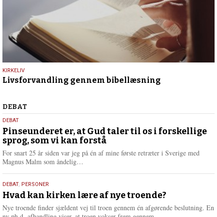
9.
KIRKELIV
Livsforvandling gennem bibellæsning
juli
2026
Debat
DEBAT
5.
DEBAT
august
Pinseunderet er, at Gud taler til os i forskellige
sprog, som vi kan forstå
2026
For snart 25 år siden var jeg på én af mine første retræter i Sverige med
L
Magnus Malm som åndelig…
æ
s
25.
DEBAT
,
PERSONER
m
juli
Hvad kan kirken lære af nye troende?
e
2026
r
Nye troende finder sjældent vej til troen gennem én afgørende beslutning. En
e
L
ny ph.d.-afhandling viser, at troen vokser frem gennem…