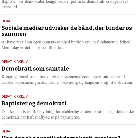
Baptister var demokrater længe før, det politiske demokrati så dagens lys i
e
nyere tid.
18.
DEBAT
maj
Sociale medier udvisker de bånd, der binder os
sammen
2026
At have ret til sin egen opmærksomhed burde være en fundamental frihed.
Men i dag er det langt fra tilfældet.
18.
DEBAT
,
KIRKELIV
maj
Demokrati som samtale
2026
Kongregationalismen har været den gennemgående organisationsform i
danske baptistmenigheder. Den er besværlig og langsom – og til diskussion.
18.
DEBAT
,
KIRKELIV
maj
Baptister og demokrati
2026
Danske baptister fik betydning for etablering af demokratiet – og det danske
demokrati har haft indflydelse på baptisterne.
18.
DEBAT