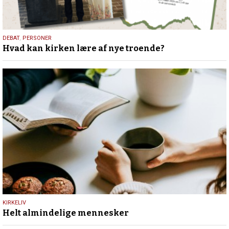
25.
DEBAT
,
PERSONER
Hvad kan kirken lære af nye troende?
juli
2026
9.
KIRKELIV
Helt almindelige mennesker
juli
2026