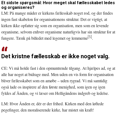
Et sidste spørgsmål: Hvor meget skal fællesskabet ledes
og organiseres?
LM: På mange måder er kirkens fællesskab noget rod, og der findes
ingen fast skabelon for organisationens struktur. Det er vigtigt, at
kirken ikke opfatter sig som en organisation, men som en levende
organisme, selvom enhver organisme naturligvis har sin struktur for at
[5]
fungere. Tænk på billedet med legemet og lemmerne
.
Det kristne fællesskab er ikke noget valg.
CE: Vi må holde fast i den opmuntrende tilgang. At hjælpes ad, og at
alle har noget at bidrage med. Men uden en vis form for organisation
bliver fællesskabet som en amøbe – uden rygrad. Vi må samtidig
også lade os inspirere af den første menighed, som igen og igen
fyldes af Ånden, og vi læser om Helligåndens indgreb og ledelse.
LM: Hvor Ånden er, dér er der frihed. Kirken med den løftede
pegefinger, den moraliserende kirke, har mistet sin kraft!