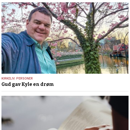
9.
KIRKELIV
,
PERSONER
Gud gav Kyle en drøm
juli
2026