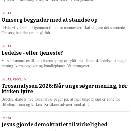
æ
s
9.
DEBAT
m
juli
Omsorg begynder med at standse op
e
2026
r
”Hvis vi vil slå hul igennem til andre mennesker, skal vi gøre det uventede.
e
L
Omsorg handler om at gå lidt…
æ
s
10.
DEBAT
m
juni
Ledelse - eller tjeneste?
e
2026
r
Vi har vænnet os til, at kirkens sprog er fyldt med låneord: ledelse, strategi,
e
L
retning, kerneopgaver og handleplaner. Vi arrangerer…
æ
s
2.
DEBAT
,
KIRKELIV
m
juni
Trosanalysen 2026: Når unge søger mening, bør
e
kirken lytte
2026
r
e
Bibelselskabets nye trosanalyse peger på, at især unge mænd er åbne for
L
Bibelen, troen og kirken. Kritikere advarer mod at…
æ
s
18.
DEBAT
m
maj
Jesus gjorde demokratiet til virkelighed
e
2026
r