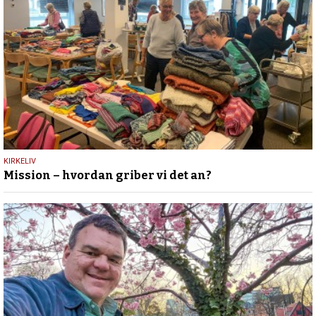
9.
KIRKELIV
Mission – hvordan griber vi det an?
august
2026