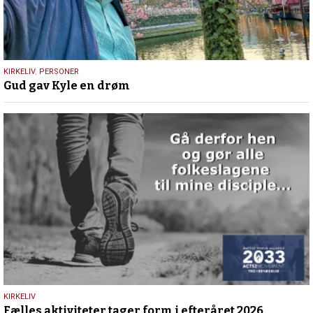
9.
KIRKELIV
,
PERSONER
Gud gav Kyle en drøm
juli
2026
25.
KIRKELIV
Fælles aktiviteter tager form i efteråret 2026