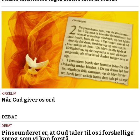
maj
2026
23.
KIRKELIV
Når Gud giver os ord
maj
2026
Debat
DEBAT
5.
DEBAT
august
Pinseunderet er, at Gud taler til os i forskellige
sprog, som vi kan forstå
2026