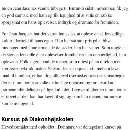
Inden Jean Jacques vendte tilbage til Burundi sidst i november, fik jeg
en god samtale med ham og fik lejlighed til at stille en række
spørgsmål om hans oplevelser, indtryk og drømme for fremtiden.
For Jean Jacques har det været fantastisk at opleve en så forskellige
kultur i forhold til hans egen. Han har sat stor pris på at blive
modtaget med åbne arme alle de steder, han har været. Som nogle af
de største forskelle eller oplevelser fremhæver han den ærlighed, han
oplevede. Folk siger, hvad de mener, som oftest på en direkte men
kærlig/respektfuld måde. Selvom Jean Jacques ind i mellem laver
mad til familien, er han dog alligevel overrasket over det samarbejde,
der er i familierne om alle de huslige opgaver, og om hvordan
børnene ofte deltager på lige fod i det. Ligeværdigheden i familierne
er noget af det, han har taget til sig, og som han mener, burundere
kan lære noget af.
Kursus på Diakonhøjskolen
Hovedformålet med opholdet i Danmark var deltagelse i kurset på