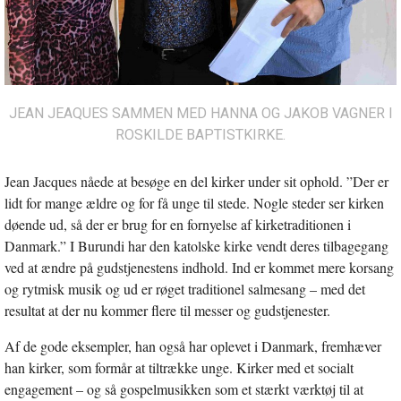
JEAN JEAQUES SAMMEN MED HANNA OG JAKOB VAGNER I
ROSKILDE BAPTISTKIRKE.
Jean Jacques nåede at besøge en del kirker under sit ophold. ”Der er
lidt for mange ældre og for få unge til stede. Nogle steder ser kirken
døende ud, så der er brug for en fornyelse af kirketraditionen i
Danmark.” I Burundi har den katolske kirke vendt deres tilbagegang
ved at ændre på gudstjenestens indhold. Ind er kommet mere korsang
og rytmisk musik og ud er røget traditionel salmesang – med det
resultat at der nu kommer flere til messer og gudstjenester.
Af de gode eksempler, han også har oplevet i Danmark, fremhæver
han kirker, som formår at tiltrække unge. Kirker med et socialt
engagement – og så gospelmusikken som et stærkt værktøj til at