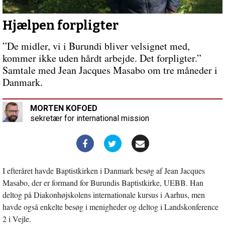
indlæg:
Gudstjenesten
–
Hjælpen forpligter
koncert
eller
”De midler, vi i Burundi bliver velsignet med,
sakramente?
kommer ikke uden hårdt arbejde. Det forpligter.”
Samtale med Jean Jacques Masabo om tre måneder i
Danmark.
MORTEN KOFOED
sekretær for international mission
I efteråret havde Baptistkirken i Danmark besøg af Jean Jacques
Masabo, der er formand for Burundis Baptistkirke, UEBB. Han
deltog på Diakonhøjskolens internationale kursus i Aarhus, men
havde også enkelte besøg i menigheder og deltog i Landskonference
2 i Vejle.