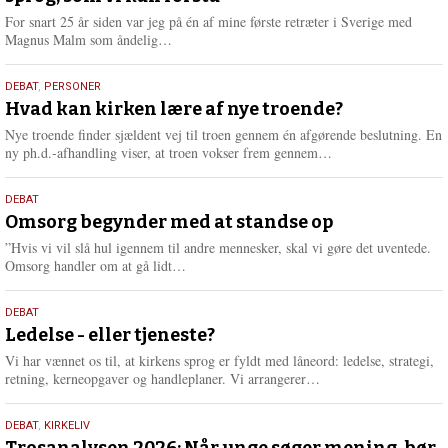
For snart 25 år siden var jeg på én af mine første retræter i Sverige med
L
Magnus Malm som åndelig…
æ
s
25.
DEBAT
,
PERSONER
m
juli
Hvad kan kirken lære af nye troende?
e
2026
r
Nye troende finder sjældent vej til troen gennem én afgørende beslutning. En
e
L
ny ph.d.-afhandling viser, at troen vokser frem gennem…
æ
s
9.
DEBAT
m
juli
Omsorg begynder med at standse op
e
2026
r
”Hvis vi vil slå hul igennem til andre mennesker, skal vi gøre det uventede.
e
L
Omsorg handler om at gå lidt…
æ
s
10.
DEBAT
m
juni
Ledelse - eller tjeneste?
e
2026
r
Vi har vænnet os til, at kirkens sprog er fyldt med låneord: ledelse, strategi,
e
L
retning, kerneopgaver og handleplaner. Vi arrangerer…
æ
s
2.
DEBAT
,
KIRKELIV
m
Trosanalysen 2026: Når unge søger mening, bør