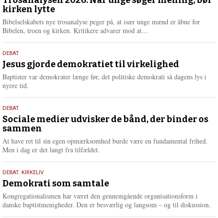
juni
e
kirken lytte
2026
r
e
Bibelselskabets nye trosanalyse peger på, at især unge mænd er åbne for
L
Bibelen, troen og kirken. Kritikere advarer mod at…
æ
s
18.
DEBAT
m
maj
Jesus gjorde demokratiet til virkelighed
e
2026
r
Baptister var demokrater længe før, det politiske demokrati så dagens lys i
e
nyere tid.
18.
DEBAT
maj
Sociale medier udvisker de bånd, der binder os
sammen
2026
At have ret til sin egen opmærksomhed burde være en fundamental frihed.
Men i dag er det langt fra tilfældet.
18.
DEBAT
,
KIRKELIV
maj
Demokrati som samtale
2026
Kongregationalismen har været den gennemgående organisationsform i
danske baptistmenigheder. Den er besværlig og langsom – og til diskussion.