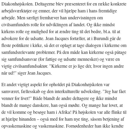
Diakonhøjskolen. Deltagerne blev præsenteret for en række konkrete
arbejdsværktøjer og emner, der vil hjælpe ham i hans fremtidige
arbejde. Men særligt fremhæver han undervisningen om
civilsamfundets rolle for udviklingen af landet. Og ikke mindst
kirkens rolle og mulighed for at ændre ting til det bedre, bl.a. til at
advokere for de udsatte. Jean Jacques fortæller, at i Burundi går de
fleste politikere i kirke, så det er oplagt at tage dialogen i kirkerne om
samfundsrelevante problemer. På den måde kan kirkerne også påtage
sig samfundsansvar (for fattige og udsatte mennesker) og være en
vigtig civilsamfundsaktør. ”Kirkerne er jo lige dér, hvor ingen andre
når ud!” siger Jean Jacques.
Et andet vigtigt aspekt for opholdet på Diakonhøjskolen var
samværet, fællesskab og den interkulturelle udveksling. ”Jeg har fået
venner for livet!” Både blandt de andre deltagere og ikke mindst
blandt de mange danskere, han også mødte. Og mange har lovet, at
de vil komme og besøge ham i Afrika! På højskolen var alle flinke til
at hjælpe hinanden – også med for ham nye ting, såsom betjening af
opvaskemaskine og vaskemaskine. Fornødenheder han ikke kendte