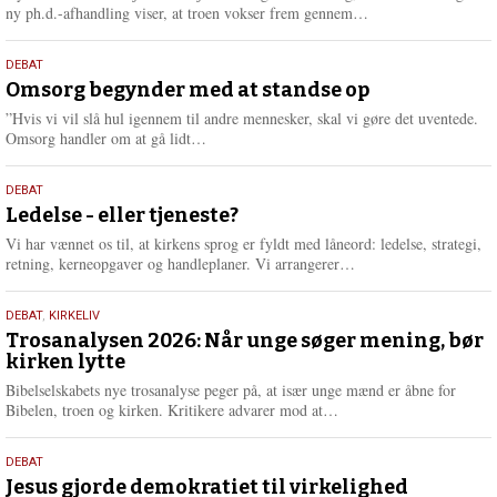
e
L
ny ph.d.-afhandling viser, at troen vokser frem gennem…
æ
s
9.
DEBAT
m
juli
Omsorg begynder med at standse op
e
2026
r
”Hvis vi vil slå hul igennem til andre mennesker, skal vi gøre det uventede.
e
L
Omsorg handler om at gå lidt…
æ
s
10.
DEBAT
m
juni
Ledelse - eller tjeneste?
e
2026
r
Vi har vænnet os til, at kirkens sprog er fyldt med låneord: ledelse, strategi,
e
L
retning, kerneopgaver og handleplaner. Vi arrangerer…
æ
s
2.
DEBAT
,
KIRKELIV
m
juni
Trosanalysen 2026: Når unge søger mening, bør
e
kirken lytte
2026
r
e
Bibelselskabets nye trosanalyse peger på, at især unge mænd er åbne for
L
Bibelen, troen og kirken. Kritikere advarer mod at…
æ
s
18.
DEBAT
m
maj
Jesus gjorde demokratiet til virkelighed
e