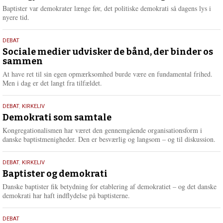
2026
r
Baptister var demokrater længe før, det politiske demokrati så dagens lys i
e
nyere tid.
18.
DEBAT
maj
Sociale medier udvisker de bånd, der binder os
sammen
2026
At have ret til sin egen opmærksomhed burde være en fundamental frihed.
Men i dag er det langt fra tilfældet.
18.
DEBAT
,
KIRKELIV
maj
Demokrati som samtale
2026
Kongregationalismen har været den gennemgående organisationsform i
danske baptistmenigheder. Den er besværlig og langsom – og til diskussion.
18.
DEBAT
,
KIRKELIV
maj
Baptister og demokrati
2026
Danske baptister fik betydning for etablering af demokratiet – og det danske
demokrati har haft indflydelse på baptisterne.
18.
DEBAT