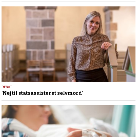
2025
12.
DEBAT
’Nej til statsassisteret selvmord’
februar
2025