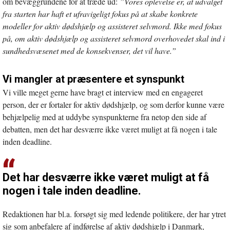
om bevæggrundene for at træde ud:
”Vores oplevelse er, at udvalget
fra starten har haft et ufravigeligt fokus på at skabe konkrete
modeller for aktiv dødshjælp og assisteret selvmord. Ikke med fokus
på, om aktiv dødshjælp og assisteret selvmord overhovedet skal ind i
sundhedsvæsenet med de konsekvenser, det vil have.”
Vi mangler at præsentere et synspunkt
Vi ville meget gerne have bragt et interview med en engageret
person, der er fortaler for aktiv dødshjælp, og som derfor kunne være
behjælpelig med at uddybe synspunkterne fra netop den side af
debatten, men det har desværre ikke været muligt at få nogen i tale
inden deadline.
Det har desværre ikke været muligt at få
nogen i tale inden deadline.
Redaktionen har bl.a. forsøgt sig med ledende politikere, der har ytret
sig som anbefalere af indførelse af aktiv dødshjælp i Danmark,