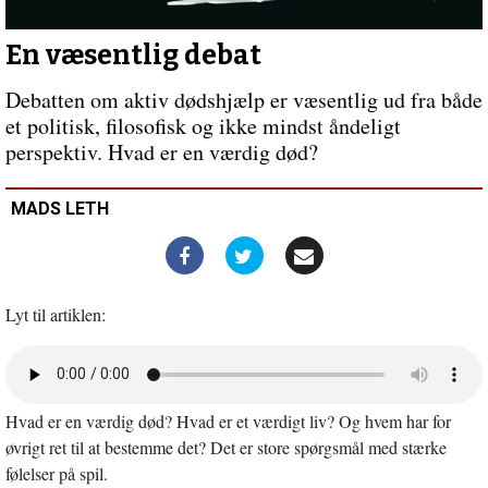
til
statsassisteret
selvmord’
En væsentlig debat
Debatten om aktiv dødshjælp er væsentlig ud fra både
et politisk, filosofisk og ikke mindst åndeligt
perspektiv. Hvad er en værdig død?
MADS LETH
Lyt til artiklen:
Åbn
lyd
i
Hvad er en værdig død? Hvad er et værdigt liv? Og hvem har for
nyt
vindue
øvrigt ret til at bestemme det? Det er store spørgsmål med stærke
følelser på spil.