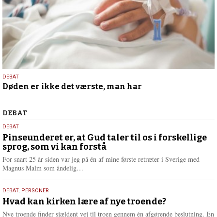
12.
DEBAT
Døden er ikke det værste, man har
februar
2025
Debat
DEBAT
5.
DEBAT
august
Pinseunderet er, at Gud taler til os i forskellige
sprog, som vi kan forstå
2026
For snart 25 år siden var jeg på én af mine første retræter i Sverige med
L
Magnus Malm som åndelig…
æ
s
25.
DEBAT
,
PERSONER
m
juli
Hvad kan kirken lære af nye troende?
e
2026
r
Nye troende finder sjældent vej til troen gennem én afgørende beslutning. En