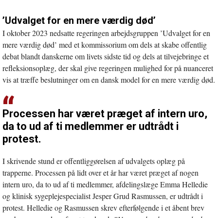
’Udvalget for en mere værdig død’
I oktober 2023 nedsatte regeringen arbejdsgruppen ’Udvalget for en
mere værdig død’ med et kommissorium om dels at skabe offentlig
debat blandt danskerne om livets sidste tid og dels at tilvejebringe et
refleksionsoplæg, der skal give regeringen mulighed for på nuanceret
vis at træffe beslutninger om en dansk model for en mere værdig død.
Processen har været præget af intern uro,
da to ud af ti medlemmer er udtrådt i
protest.
I skrivende stund er offentliggørelsen af udvalgets oplæg på
trapperne. Processen på lidt over et år har været præget af nogen
intern uro, da to ud af ti medlemmer, afdelingslæge Emma Helledie
og klinisk sygeplejespecialist Jesper Grud Rasmussen, er udtrådt i
protest. Helledie og Rasmussen skrev efterfølgende i et åbent brev