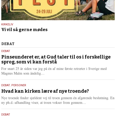
18.
KIRKELIV
Vi vil så gerne mødes
maj
2021
Debat
DEBAT
5.
DEBAT
august
Pinseunderet er, at Gud taler til os i forskellige
sprog, som vi kan forstå
2026
For snart 25 år siden var jeg på én af mine første retræter i Sverige med
L
Magnus Malm som åndelig…
æ
s
25.
DEBAT
,
PERSONER
m
juli
Hvad kan kirken lære af nye troende?
e
2026
r
Nye troende finder sjældent vej til troen gennem én afgørende beslutning. En
e
L
ny ph.d.-afhandling viser, at troen vokser frem gennem…
æ
s
9.
DEBAT