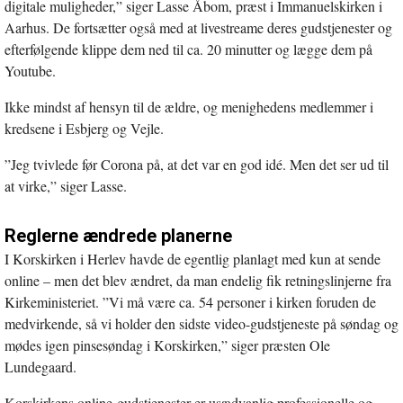
digitale muligheder,” siger Lasse Åbom, præst i Immanuelskirken i
Aarhus. De fortsætter også med at livestreame deres gudstjenester og
efterfølgende klippe dem ned til ca. 20 minutter og lægge dem på
Youtube.
Ikke mindst af hensyn til de ældre, og menighedens medlemmer i
kredsene i Esbjerg og Vejle.
”Jeg tvivlede før Corona på, at det var en god idé. Men det ser ud til
at virke,” siger Lasse.
Reglerne ændrede planerne
I Korskirken i Herlev havde de egentlig planlagt med kun at sende
online – men det blev ændret, da man endelig fik retningslinjerne fra
Kirkeministeriet. ”Vi må være ca. 54 personer i kirken foruden de
medvirkende, så vi holder den sidste video-gudstjeneste på søndag og
mødes igen pinsesøndag i Korskirken,” siger præsten Ole
Lundegaard.
Korskirkens online-gudstjenester er usædvanlig professionelle og