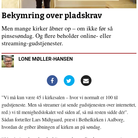
Svindel
blev
forpurret
Bekymring over pladskrav
Men mange kirker åbner op – om ikke før så
pinsesøndag. Og flere beholder online- eller
streaming-gudstjenester.
LONE MØLLER-HANSEN
”Vi må kun være 45 i kirkesalen – hvor vi normalt er 100 til
gudstjeneste. Men så streamer (at sende gudstjenesten over internettet,
red.) vi til menighedslokalet ved siden af, så må resten sidde dér”.
Sådan fortæller Lars Midtgaard, præst i Bethelkirken i Aalborg,
hvordan de griber åbningen af kirken an på søndag.