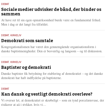
18.
DEBAT
maj
Sociale medier udvisker de bånd, der binder os
sammen
2026
At have ret til sin egen opmærksomhed burde være en fundamental frihed.
Men i dag er det langt fra tilfældet.
18.
DEBAT
,
KIRKELIV
maj
Demokrati som samtale
2026
Kongregationalismen har været den gennemgående organisationsform i
danske baptistmenigheder. Den er besværlig og langsom – og til diskussion.
18.
DEBAT
,
KIRKELIV
maj
Baptister og demokrati
2026
Danske baptister fik betydning for etablering af demokratiet – og det danske
demokrati har haft indflydelse på baptisterne.
18.
DEBAT
maj
Kan dansk og vestligt demokrati overleve?
2026
Vi overser let, at demokratiet er skrøbeligt – som en tynd porcelænsvase, der
L
risikerer at gå i stykker, hvis vi…