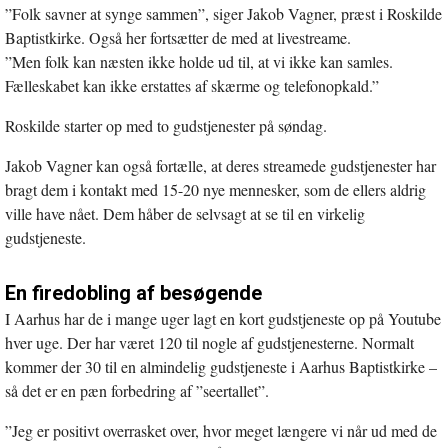
”Folk savner at synge sammen”, siger Jakob Vagner, præst i Roskilde
Baptistkirke. Også her fortsætter de med at livestreame.
”Men folk kan næsten ikke holde ud til, at vi ikke kan samles.
Fælleskabet kan ikke erstattes af skærme og telefonopkald.”
Roskilde starter op med to gudstjenester på søndag.
Jakob Vagner kan også fortælle, at deres streamede gudstjenester har
bragt dem i kontakt med 15-20 nye mennesker, som de ellers aldrig
ville have nået. Dem håber de selvsagt at se til en virkelig
gudstjeneste.
En firedobling af besøgende
I Aarhus har de i mange uger lagt en kort gudstjeneste op på Youtube
hver uge. Der har været 120 til nogle af gudstjenesterne. Normalt
kommer der 30 til en almindelig gudstjeneste i Aarhus Baptistkirke –
så det er en pæn forbedring af ”seertallet”.
”Jeg er positivt overrasket over, hvor meget længere vi når ud med de