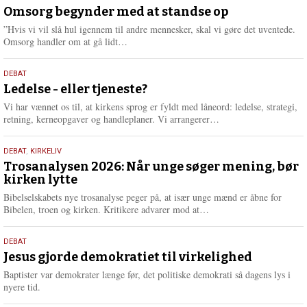
m
juli
Omsorg begynder med at standse op
e
2026
r
”Hvis vi vil slå hul igennem til andre mennesker, skal vi gøre det uventede.
e
L
Omsorg handler om at gå lidt…
æ
s
10.
DEBAT
m
juni
Ledelse - eller tjeneste?
e
2026
r
Vi har vænnet os til, at kirkens sprog er fyldt med låneord: ledelse, strategi,
e
L
retning, kerneopgaver og handleplaner. Vi arrangerer…
æ
s
2.
DEBAT
,
KIRKELIV
m
juni
Trosanalysen 2026: Når unge søger mening, bør
e
kirken lytte
2026
r
e
Bibelselskabets nye trosanalyse peger på, at især unge mænd er åbne for
L
Bibelen, troen og kirken. Kritikere advarer mod at…
æ
s
18.
DEBAT
m
maj
Jesus gjorde demokratiet til virkelighed
e
2026
r
Baptister var demokrater længe før, det politiske demokrati så dagens lys i
e
nyere tid.