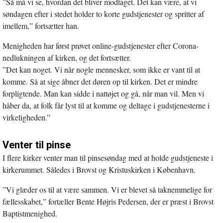
”Så må vi se, hvordan det bliver modtaget. Det kan være, at vi
søndagen efter i stedet holder to korte gudstjenester og spritter af
imellem,” fortsætter han.
Menigheden har først prøvet online-gudstjenester efter Corona-
nedlukningen af kirken, og det fortsætter.
”Det kan noget. Vi når nogle mennesker, som ikke er vant til at
komme. Så at sige åbner det døren op til kirken. Det er mindre
forpligtende. Man kan sidde i nattøjet og gå, når man vil. Men vi
håber da, at folk får lyst til at komme og deltage i gudstjenesterne i
virkeligheden.”
Venter til pinse
I flere kirker venter man til pinsesøndag med at holde gudstjeneste i
kirkerummet. Således i Brovst og Kristuskirken i København.
”Vi glæder os til at være sammen. Vi er blevet så taknemmelige for
fællesskabet,” fortæller Bente Højris Pedersen, der er præst i Brovst
Baptistmenighed.