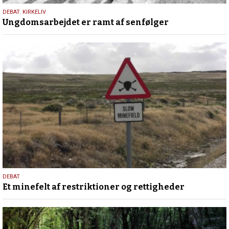
8.
DEBAT
,
KIRKELIV
Ungdomsarbejdet er ramt af senfølger
februar
2023
25.
DEBAT
Et minefelt af restriktioner og rettigheder
november
2021