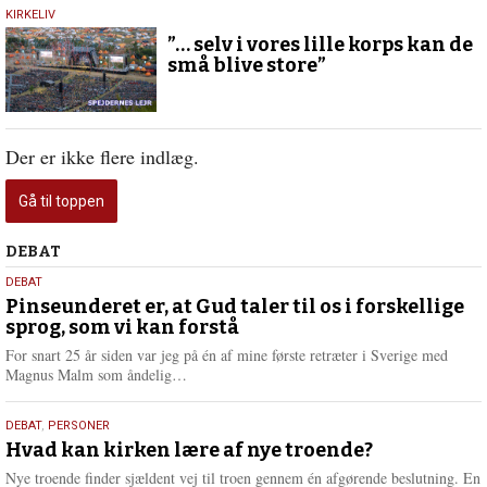
5.
KIRKELIV
juli
”… selv i vores lille korps kan de
2026
små blive store”
Der er ikke flere indlæg.
Gå til toppen
Debat
DEBAT
5.
DEBAT
august
Pinseunderet er, at Gud taler til os i forskellige
sprog, som vi kan forstå
2026
For snart 25 år siden var jeg på én af mine første retræter i Sverige med
L
Magnus Malm som åndelig…
æ
s
25.
DEBAT
,
PERSONER
m
juli
Hvad kan kirken lære af nye troende?
e
2026
r
Nye troende finder sjældent vej til troen gennem én afgørende beslutning. En