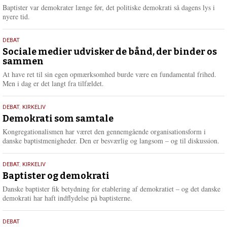
2026
r
Baptister var demokrater længe før, det politiske demokrati så dagens lys i
e
nyere tid.
18.
DEBAT
maj
Sociale medier udvisker de bånd, der binder os
sammen
2026
At have ret til sin egen opmærksomhed burde være en fundamental frihed.
Men i dag er det langt fra tilfældet.
18.
DEBAT
,
KIRKELIV
maj
Demokrati som samtale
2026
Kongregationalismen har været den gennemgående organisationsform i
danske baptistmenigheder. Den er besværlig og langsom – og til diskussion.
18.
DEBAT
,
KIRKELIV
maj
Baptister og demokrati
2026
Danske baptister fik betydning for etablering af demokratiet – og det danske
demokrati har haft indflydelse på baptisterne.
18.
DEBAT