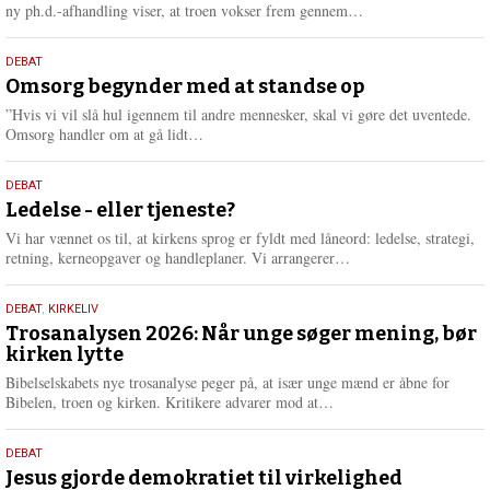
e
L
ny ph.d.-afhandling viser, at troen vokser frem gennem…
æ
s
9.
DEBAT
m
juli
Omsorg begynder med at standse op
e
2026
r
”Hvis vi vil slå hul igennem til andre mennesker, skal vi gøre det uventede.
e
L
Omsorg handler om at gå lidt…
æ
s
10.
DEBAT
m
juni
Ledelse - eller tjeneste?
e
2026
r
Vi har vænnet os til, at kirkens sprog er fyldt med låneord: ledelse, strategi,
e
L
retning, kerneopgaver og handleplaner. Vi arrangerer…
æ
s
2.
DEBAT
,
KIRKELIV
m
juni
Trosanalysen 2026: Når unge søger mening, bør
e
kirken lytte
2026
r
e
Bibelselskabets nye trosanalyse peger på, at især unge mænd er åbne for
L
Bibelen, troen og kirken. Kritikere advarer mod at…
æ
s
18.
DEBAT
m
maj
Jesus gjorde demokratiet til virkelighed
e