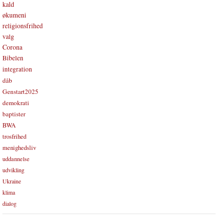
kald
økumeni
religionsfrihed
valg
Corona
Bibelen
integration
dåb
Genstart2025
demokrati
baptister
BWA
trosfrihed
menighedsliv
uddannelse
udvikling
Ukraine
klima
dialog