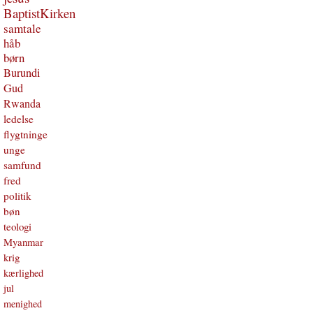
BaptistKirken
samtale
håb
børn
Burundi
Gud
Rwanda
ledelse
flygtninge
unge
samfund
fred
politik
bøn
teologi
Myanmar
krig
kærlighed
jul
menighed