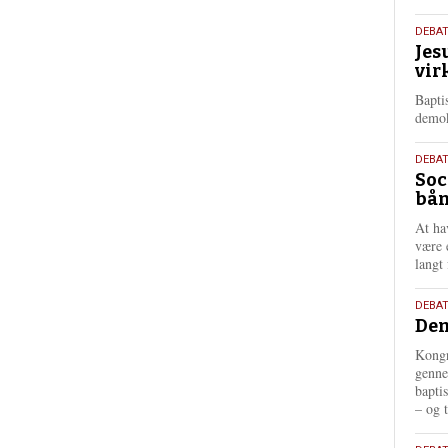
18.
DEBA
Jes
maj
vir
202
Bapti
demok
18.
DEBA
Soc
maj
bån
202
At ha
være 
langt 
18.
DEBAT
Dem
maj
202
Kongr
genne
bapti
– og t