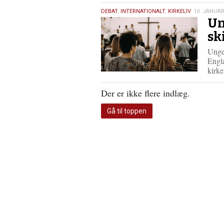
10.
DEBAT
,
INTERNATIONALT
,
KIRKELIV
10. JANUAR
Un
januar
2026
sk
Unge
Engl
kirk
Der er ikke flere indlæg.
Gå til toppen