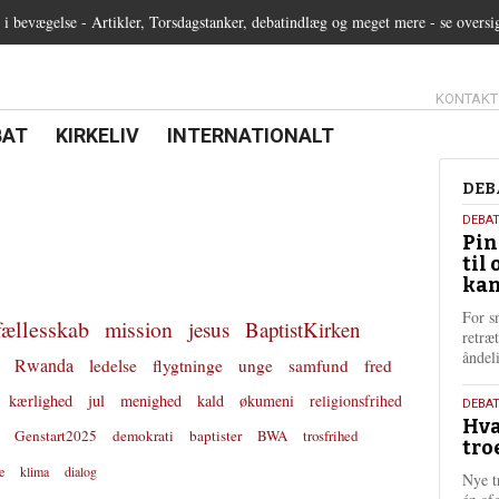
 bevægelse - Artikler, Torsdagstanker, debatindlæg og meget mere - se oversi
13.0:
KONTAKT
0:
21.0:
22.0:
BAT
KIRKELIV
INTERNATIONALT
Deb
DEB
5.
DEBA
Pin
augu
til 
202
kan
For s
fællesskab
mission
jesus
BaptistKirken
retræ
ånde
Rwanda
ledelse
flygtninge
unge
samfund
fred
kærlighed
jul
menighed
kald
økumeni
religionsfrihed
25.
DEBAT
Hva
juli
Genstart2025
demokrati
baptister
BWA
trosfrihed
tro
202
e
klima
dialog
Nye t