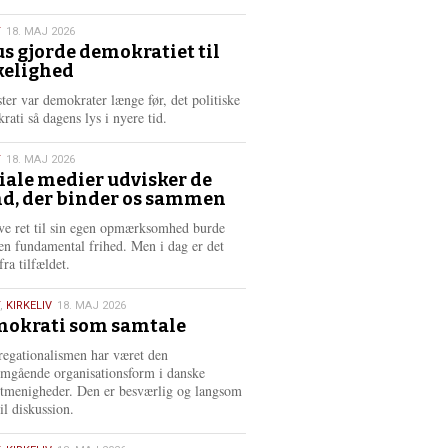
æ
s
T
18. MAJ 2026
m
us gjorde demokratiet til
e
kelighed
6
r
e
ster var demokrater længe før, det politiske
rati så dagens lys i nyere tid.
T
18. MAJ 2026
iale medier udvisker de
d, der binder os sammen
6
ve ret til sin egen opmærksomhed burde
en fundamental frihed. Men i dag er det
fra tilfældet.
,
KIRKELIV
18. MAJ 2026
okrati som samtale
6
egationalismen har været den
mgående organisationsform i danske
stmenigheder. Den er besværlig og langsom
il diskussion.