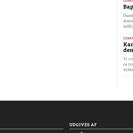
18.
DEBAT
Bap
maj
202
Dansk
demok
indfly
18.
DEBA
Kan
maj
dem
202
Vi ov
en tyn
stykk
UDGIVES AF