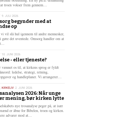
gørende beslutning. En ny ph.d.-afhandling
L
, at troen vokser frem gennem…
æ
s
T
9. JULI 2026
m
org begynder med at
e
ndse op
6
r
e
 vi vil slå hul igennem til andre mennesker,
vi gøre det uventede. Omsorg handler om at
L
dt…
æ
s
T
10. JUNI 2026
m
else - eller tjeneste?
e
6
r
 vænnet os til, at kirkens sprog er fyldt
e
neord: ledelse, strategi, retning,
L
opgaver og handleplaner. Vi arrangerer…
æ
s
,
KIRKELIV
2. JUNI 2026
m
sanalysen 2026: Når unge
e
er mening, bør kirken lytte
6
r
e
selskabets nye trosanalyse peger på, at især
mænd er åbne for Bibelen, troen og kirken.
L
kere advarer mod at…