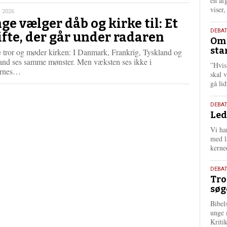
én af
viser
 2026
ge vælger dåb og kirke til: Et
9.
DEBA
ifte, der går under radaren
Oms
juli
sta
 tror og møder kirken: I Danmark, Frankrig, Tyskland og
202
and ses samme mønster. Men væksten ses ikke i
”Hvis
L
ernes…
skal 
æ
gå li
s
m
10.
DEBA
e
Led
juni
r
202
e
Vi har
med lå
kerne
2.
DEBAT
Tro
juni
søg
202
Bibel
unge 
Kriti