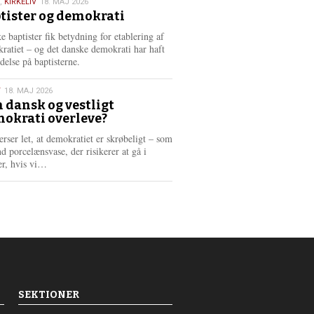
,
KIRKELIV
18. MAJ 2026
tister og demokrati
6
e baptister fik betydning for etablering af
ratiet – og det danske demokrati har haft
delse på baptisterne.
T
18. MAJ 2026
 dansk og vestligt
okrati overleve?
6
erser let, at demokratiet er skrøbeligt – som
d porcelænsvase, der risikerer at gå i
L
er, hvis vi…
æ
s
m
e
r
e
SEKTIONER