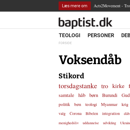
2.0:
Spring
Vend
Gå
Teologi
Acts2Movement - Tro i
Læs mere om
3.0:
menu
tilbage
til
Personer
4.0:
over
til
vores
Debat
5.0:
og
forsiden
guide
Kirkeliv
6.0:
gå
for
Internationalt
til
tilgængelighed
18.0:
19.0:
20.
8.0:
TEOLOGI
PERSONER
DE
Teologi
indhold
9.0:
Personer
FORSIDE
10.0:
Debat
11.0:
Kirkeliv
Voksendåb
12.0:
Internationalt
Stikord
torsdagstanke
tro
kirke
samtale
håb
børn
Burundi
Gud
politik
bøn
teologi
Myanmar
krig
valg
Corona
Bibelen
integration
dåb
menighedsliv
uddannelse
udvikling
Ukrain