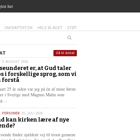
gten her
14.0:
15.0:
16.0:
OM BAPTIST.DK
HELE BLADET
STØT
at
AT
Gå til debat
T
5. AUGUST 2026
seunderet er, at Gud taler
st
os i forskellige sprog, som vi
6
 forstå
nart 25 år siden var jeg på én af mine første
ter i Sverige med Magnus Malm som
L
lig…
æ
s
,
PERSONER
25. JULI 2026
m
d kan kirken lære af nye
e
ende?
6
r
e
roende finder sjældent vej til troen gennem