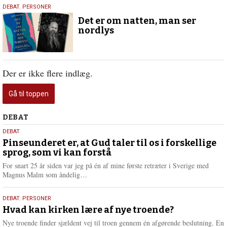
8.
DEBAT
,
PERSONER
februar
Det er om natten, man ser
2026
nordlys
Der er ikke flere indlæg.
Gå til toppen
Debat
DEBAT
5.
DEBAT
august
Pinseunderet er, at Gud taler til os i forskellige
sprog, som vi kan forstå
2026
For snart 25 år siden var jeg på én af mine første retræter i Sverige med
L
Magnus Malm som åndelig…
æ
s
25.
DEBAT
,
PERSONER
m
juli
Hvad kan kirken lære af nye troende?
e
2026
r
Nye troende finder sjældent vej til troen gennem én afgørende beslutning. En