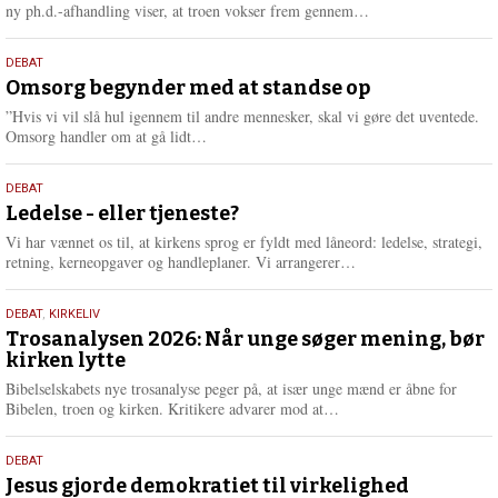
e
L
ny ph.d.-afhandling viser, at troen vokser frem gennem…
æ
s
9.
DEBAT
m
juli
Omsorg begynder med at standse op
e
2026
r
”Hvis vi vil slå hul igennem til andre mennesker, skal vi gøre det uventede.
e
L
Omsorg handler om at gå lidt…
æ
s
10.
DEBAT
m
juni
Ledelse - eller tjeneste?
e
2026
r
Vi har vænnet os til, at kirkens sprog er fyldt med låneord: ledelse, strategi,
e
L
retning, kerneopgaver og handleplaner. Vi arrangerer…
æ
s
2.
DEBAT
,
KIRKELIV
m
juni
Trosanalysen 2026: Når unge søger mening, bør
e
kirken lytte
2026
r
e
Bibelselskabets nye trosanalyse peger på, at især unge mænd er åbne for
L
Bibelen, troen og kirken. Kritikere advarer mod at…
æ
s
18.
DEBAT
m
maj
Jesus gjorde demokratiet til virkelighed
e