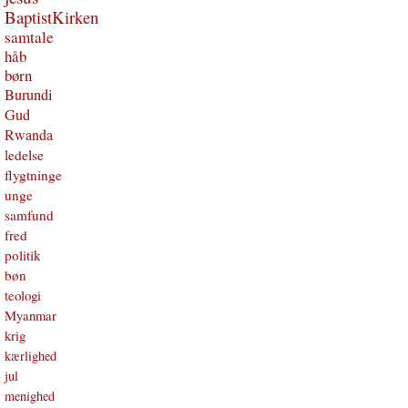
BaptistKirken
samtale
håb
børn
Burundi
Gud
Rwanda
ledelse
flygtninge
unge
samfund
fred
politik
bøn
teologi
Myanmar
krig
kærlighed
jul
menighed