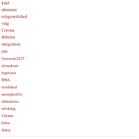
kald
økumeni
religionsfrihed
valg
Corona
Bibelen
integration
dåb
Genstart2025
demokrati
baptister
BWA
trosfrihed
menighedsliv
uddannelse
udvikling
Ukraine
klima
dialog