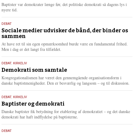
2026
r
Baptister var demokrater længe før, det politiske demokrati så dagens lys i
e
nyere tid.
18.
DEBAT
maj
Sociale medier udvisker de bånd, der binder os
sammen
2026
At have ret til sin egen opmærksomhed burde være en fundamental frihed.
Men i dag er det langt fra tilfældet.
18.
DEBAT
,
KIRKELIV
maj
Demokrati som samtale
2026
Kongregationalismen har været den gennemgående organisationsform i
danske baptistmenigheder. Den er besværlig og langsom – og til diskussion.
18.
DEBAT
,
KIRKELIV
maj
Baptister og demokrati
2026
Danske baptister fik betydning for etablering af demokratiet – og det danske
demokrati har haft indflydelse på baptisterne.
18.
DEBAT