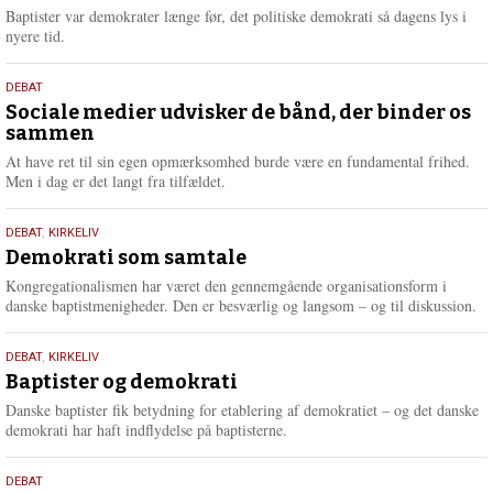
2026
r
Baptister var demokrater længe før, det politiske demokrati så dagens lys i
e
nyere tid.
18.
DEBAT
maj
Sociale medier udvisker de bånd, der binder os
sammen
2026
At have ret til sin egen opmærksomhed burde være en fundamental frihed.
Men i dag er det langt fra tilfældet.
18.
DEBAT
,
KIRKELIV
maj
Demokrati som samtale
2026
Kongregationalismen har været den gennemgående organisationsform i
danske baptistmenigheder. Den er besværlig og langsom – og til diskussion.
18.
DEBAT
,
KIRKELIV
maj
Baptister og demokrati
2026
Danske baptister fik betydning for etablering af demokratiet – og det danske
demokrati har haft indflydelse på baptisterne.
18.
DEBAT