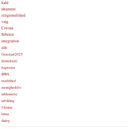
kald
økumeni
religionsfrihed
valg
Corona
Bibelen
integration
dåb
Genstart2025
demokrati
baptister
BWA
trosfrihed
menighedsliv
uddannelse
udvikling
Ukraine
klima
dialog