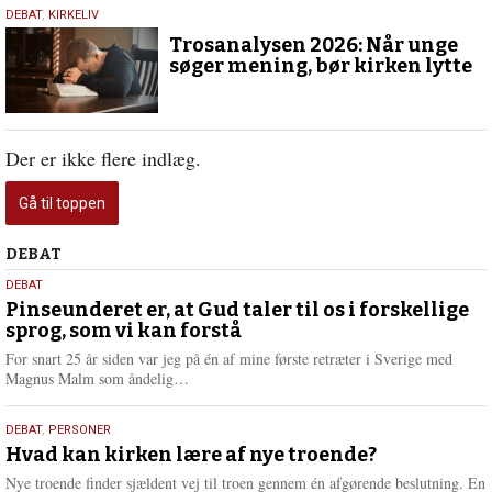
2.
DEBAT
,
KIRKELIV
juni
Trosanalysen 2026: Når unge
2026
søger mening, bør kirken lytte
Der er ikke flere indlæg.
Gå til toppen
Debat
DEBAT
5.
DEBAT
august
Pinseunderet er, at Gud taler til os i forskellige
sprog, som vi kan forstå
2026
For snart 25 år siden var jeg på én af mine første retræter i Sverige med
L
Magnus Malm som åndelig…
æ
s
25.
DEBAT
,
PERSONER
m
juli
Hvad kan kirken lære af nye troende?
e
2026
r
Nye troende finder sjældent vej til troen gennem én afgørende beslutning. En