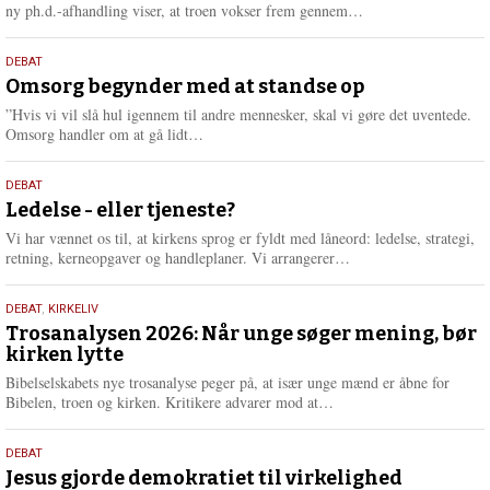
e
L
ny ph.d.-afhandling viser, at troen vokser frem gennem…
æ
s
9.
DEBAT
m
juli
Omsorg begynder med at standse op
e
2026
r
”Hvis vi vil slå hul igennem til andre mennesker, skal vi gøre det uventede.
e
L
Omsorg handler om at gå lidt…
æ
s
10.
DEBAT
m
juni
Ledelse - eller tjeneste?
e
2026
r
Vi har vænnet os til, at kirkens sprog er fyldt med låneord: ledelse, strategi,
e
L
retning, kerneopgaver og handleplaner. Vi arrangerer…
æ
s
2.
DEBAT
,
KIRKELIV
m
juni
Trosanalysen 2026: Når unge søger mening, bør
e
kirken lytte
2026
r
e
Bibelselskabets nye trosanalyse peger på, at især unge mænd er åbne for
L
Bibelen, troen og kirken. Kritikere advarer mod at…
æ
s
18.
DEBAT
m
maj
Jesus gjorde demokratiet til virkelighed
e