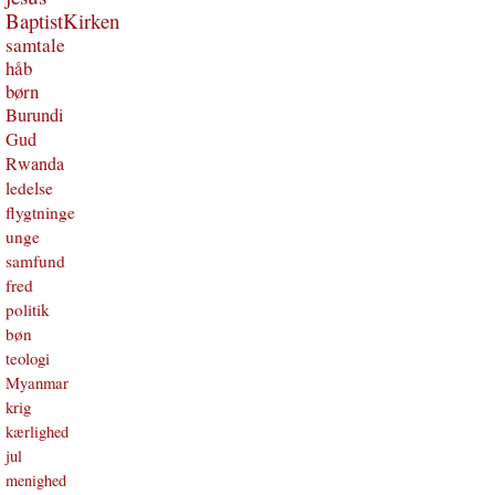
BaptistKirken
samtale
håb
børn
Burundi
Gud
Rwanda
ledelse
flygtninge
unge
samfund
fred
politik
bøn
teologi
Myanmar
krig
kærlighed
jul
menighed