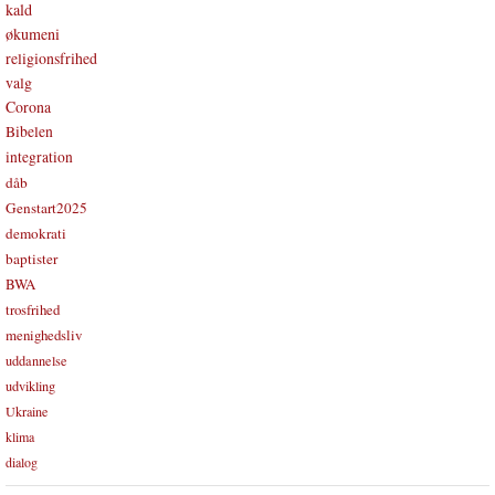
kald
økumeni
religionsfrihed
valg
Corona
Bibelen
integration
dåb
Genstart2025
demokrati
baptister
BWA
trosfrihed
menighedsliv
uddannelse
udvikling
Ukraine
klima
dialog