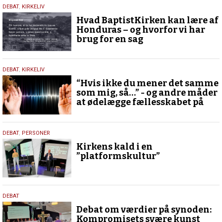
29.
DEBAT
,
KIRKELIV
juni
Hvad BaptistKirken kan lære af
2025
Honduras – og hvorfor vi har
brug for en sag
27.
DEBAT
,
KIRKELIV
juni
“Hvis ikke du mener det samme
2025
som mig, så…” - og andre måder
at ødelægge fællesskabet på
13.
DEBAT
,
PERSONER
juni
Kirkens kald i en
2025
”platformskultur”
10.
DEBAT
juni
Debat om værdier på synoden:
2025
Kompromisets svære kunst