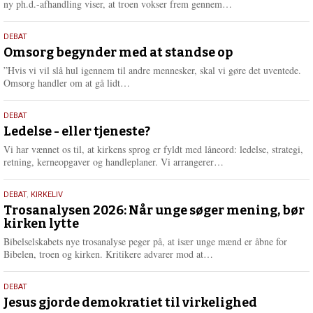
L
ny ph.d.-afhandling viser, at troen vokser frem gennem…
æ
s
9.
DEBAT
m
juli
Omsorg begynder med at standse op
e
2026
r
”Hvis vi vil slå hul igennem til andre mennesker, skal vi gøre det uventede.
e
L
Omsorg handler om at gå lidt…
æ
s
10.
DEBAT
m
juni
Ledelse - eller tjeneste?
e
2026
r
Vi har vænnet os til, at kirkens sprog er fyldt med låneord: ledelse, strategi,
e
L
retning, kerneopgaver og handleplaner. Vi arrangerer…
æ
s
2.
DEBAT
,
KIRKELIV
m
juni
Trosanalysen 2026: Når unge søger mening, bør
e
kirken lytte
2026
r
e
Bibelselskabets nye trosanalyse peger på, at især unge mænd er åbne for
L
Bibelen, troen og kirken. Kritikere advarer mod at…
æ
s
18.
DEBAT
m
maj
Jesus gjorde demokratiet til virkelighed
e