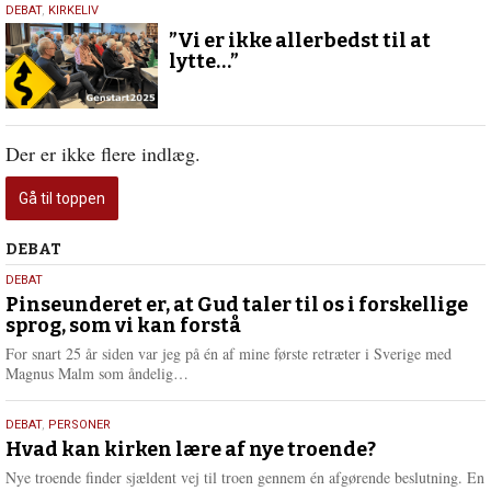
2.
DEBAT
,
KIRKELIV
februar
”Vi er ikke allerbedst til at
2025
lytte…”
Der er ikke flere indlæg.
Gå til toppen
Debat
DEBAT
5.
DEBAT
august
Pinseunderet er, at Gud taler til os i forskellige
sprog, som vi kan forstå
2026
For snart 25 år siden var jeg på én af mine første retræter i Sverige med
L
Magnus Malm som åndelig…
æ
s
25.
DEBAT
,
PERSONER
m
juli
Hvad kan kirken lære af nye troende?
e
2026
r
Nye troende finder sjældent vej til troen gennem én afgørende beslutning. En
e