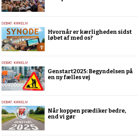
7.
DEBAT
,
KIRKELIV
juni
Hvornår er kærligheden sidst
2025
løbet af med os?
19.
DEBAT
,
KIRKELIV
maj
Genstart2025: Begyndelsen på
2025
en ny fælles vej
18.
DEBAT
,
KIRKELIV
maj
Når koppen prædiker bedre,
2025
end vi gør