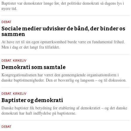
2026
r
Baptister var demokrater længe før, det politiske demokrati så dagens lys i
e
nyere tid.
18.
DEBAT
maj
Sociale medier udvisker de bånd, der binder os
sammen
2026
At have ret til sin egen opmærksomhed burde være en fundamental frihed.
Men i dag er det langt fra tilfældet.
18.
DEBAT
,
KIRKELIV
maj
Demokrati som samtale
2026
Kongregationalismen har været den gennemgående organisationsform i
danske baptistmenigheder. Den er besværlig og langsom – og til diskussion.
18.
DEBAT
,
KIRKELIV
maj
Baptister og demokrati
2026
Danske baptister fik betydning for etablering af demokratiet – og det danske
demokrati har haft indflydelse på baptisterne.
18.
DEBAT