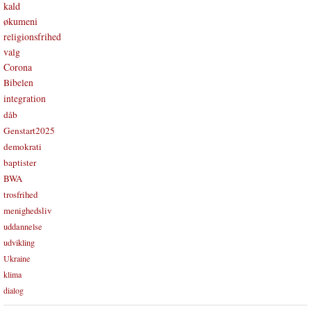
kald
økumeni
religionsfrihed
valg
Corona
Bibelen
integration
dåb
Genstart2025
demokrati
baptister
BWA
trosfrihed
menighedsliv
uddannelse
udvikling
Ukraine
klima
dialog