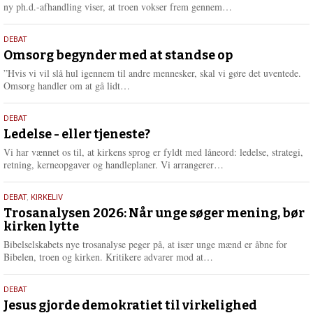
e
L
ny ph.d.-afhandling viser, at troen vokser frem gennem…
æ
s
9.
DEBAT
m
juli
Omsorg begynder med at standse op
e
2026
r
”Hvis vi vil slå hul igennem til andre mennesker, skal vi gøre det uventede.
e
L
Omsorg handler om at gå lidt…
æ
s
10.
DEBAT
m
juni
Ledelse - eller tjeneste?
e
2026
r
Vi har vænnet os til, at kirkens sprog er fyldt med låneord: ledelse, strategi,
e
L
retning, kerneopgaver og handleplaner. Vi arrangerer…
æ
s
2.
DEBAT
,
KIRKELIV
m
juni
Trosanalysen 2026: Når unge søger mening, bør
e
kirken lytte
2026
r
e
Bibelselskabets nye trosanalyse peger på, at især unge mænd er åbne for
L
Bibelen, troen og kirken. Kritikere advarer mod at…
æ
s
18.
DEBAT
m
maj
Jesus gjorde demokratiet til virkelighed
e