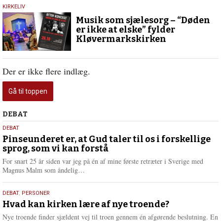
31.
KIRKELIV
oktober
Musik som sjælesorg – “Døden
2025
er ikke at elske” fylder
Kløvermarkskirken
Der er ikke flere indlæg.
Gå til toppen
Debat
DEBAT
5.
DEBAT
august
Pinseunderet er, at Gud taler til os i forskellige
sprog, som vi kan forstå
2026
For snart 25 år siden var jeg på én af mine første retræter i Sverige med
L
Magnus Malm som åndelig…
æ
s
25.
DEBAT
,
PERSONER
m
juli
Hvad kan kirken lære af nye troende?
e
2026
r
Nye troende finder sjældent vej til troen gennem én afgørende beslutning. En