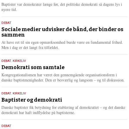
2026
r
Baptister var demokrater længe før, det politiske demokrati så dagens lys i
e
nyere tid.
18.
DEBAT
maj
Sociale medier udvisker de bånd, der binder os
sammen
2026
At have ret til sin egen opmærksomhed burde være en fundamental frihed.
Men i dag er det langt fra tilfældet.
18.
DEBAT
,
KIRKELIV
maj
Demokrati som samtale
2026
Kongregationalismen har været den gennemgående organisationsform i
danske baptistmenigheder. Den er besværlig og langsom – og til diskussion.
18.
DEBAT
,
KIRKELIV
maj
Baptister og demokrati
2026
Danske baptister fik betydning for etablering af demokratiet – og det danske
demokrati har haft indflydelse på baptisterne.
18.
DEBAT