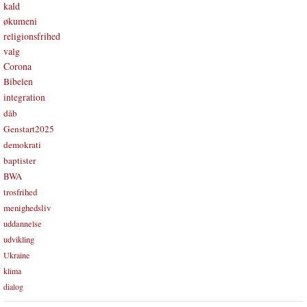
kald
økumeni
religionsfrihed
valg
Corona
Bibelen
integration
dåb
Genstart2025
demokrati
baptister
BWA
trosfrihed
menighedsliv
uddannelse
udvikling
Ukraine
klima
dialog