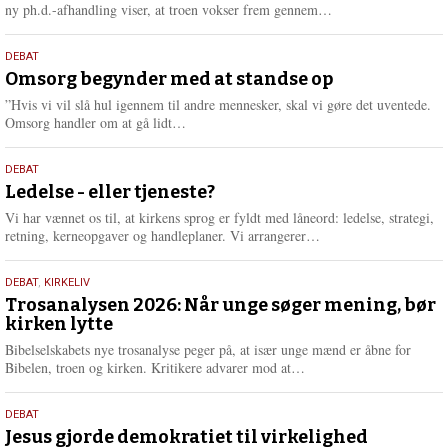
e
L
ny ph.d.-afhandling viser, at troen vokser frem gennem…
æ
s
9.
DEBAT
m
juli
Omsorg begynder med at standse op
e
2026
r
”Hvis vi vil slå hul igennem til andre mennesker, skal vi gøre det uventede.
e
L
Omsorg handler om at gå lidt…
æ
s
10.
DEBAT
m
juni
Ledelse - eller tjeneste?
e
2026
r
Vi har vænnet os til, at kirkens sprog er fyldt med låneord: ledelse, strategi,
e
L
retning, kerneopgaver og handleplaner. Vi arrangerer…
æ
s
2.
DEBAT
,
KIRKELIV
m
juni
Trosanalysen 2026: Når unge søger mening, bør
e
kirken lytte
2026
r
e
Bibelselskabets nye trosanalyse peger på, at især unge mænd er åbne for
L
Bibelen, troen og kirken. Kritikere advarer mod at…
æ
s
18.
DEBAT
m
maj
Jesus gjorde demokratiet til virkelighed
e