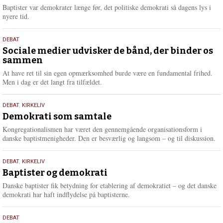
2026
r
Baptister var demokrater længe før, det politiske demokrati så dagens lys i
e
nyere tid.
18.
DEBAT
maj
Sociale medier udvisker de bånd, der binder os
sammen
2026
At have ret til sin egen opmærksomhed burde være en fundamental frihed.
Men i dag er det langt fra tilfældet.
18.
DEBAT
,
KIRKELIV
maj
Demokrati som samtale
2026
Kongregationalismen har været den gennemgående organisationsform i
danske baptistmenigheder. Den er besværlig og langsom – og til diskussion.
18.
DEBAT
,
KIRKELIV
maj
Baptister og demokrati
2026
Danske baptister fik betydning for etablering af demokratiet – og det danske
demokrati har haft indflydelse på baptisterne.
18.
DEBAT