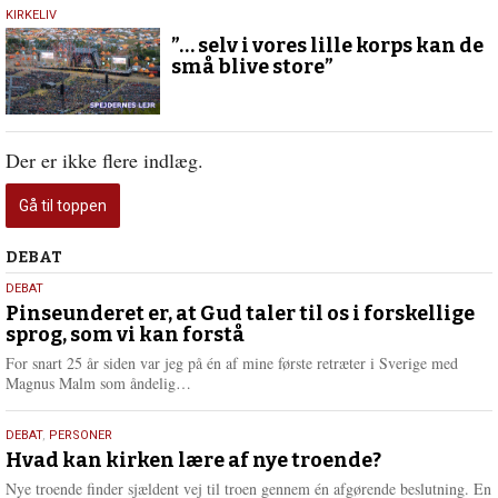
5.
KIRKELIV
juli
”… selv i vores lille korps kan de
2026
små blive store”
Der er ikke flere indlæg.
Gå til toppen
Debat
DEBAT
5.
DEBAT
august
Pinseunderet er, at Gud taler til os i forskellige
sprog, som vi kan forstå
2026
For snart 25 år siden var jeg på én af mine første retræter i Sverige med
L
Magnus Malm som åndelig…
æ
s
25.
DEBAT
,
PERSONER
m
juli
Hvad kan kirken lære af nye troende?
e
2026
r
Nye troende finder sjældent vej til troen gennem én afgørende beslutning. En