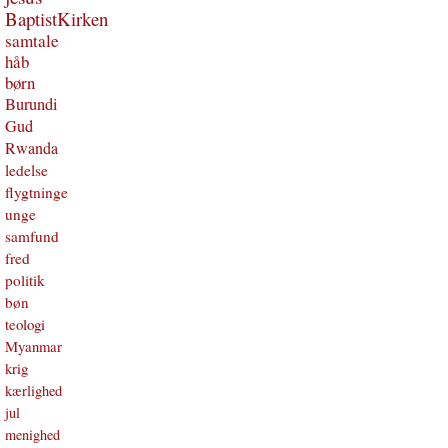
BaptistKirken
samtale
håb
børn
Burundi
Gud
Rwanda
ledelse
flygtninge
unge
samfund
fred
politik
bøn
teologi
Myanmar
krig
kærlighed
jul
menighed