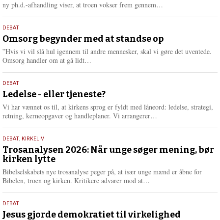
e
L
ny ph.d.-afhandling viser, at troen vokser frem gennem…
æ
s
9.
DEBAT
m
juli
Omsorg begynder med at standse op
e
2026
r
”Hvis vi vil slå hul igennem til andre mennesker, skal vi gøre det uventede.
e
L
Omsorg handler om at gå lidt…
æ
s
10.
DEBAT
m
juni
Ledelse - eller tjeneste?
e
2026
r
Vi har vænnet os til, at kirkens sprog er fyldt med låneord: ledelse, strategi,
e
L
retning, kerneopgaver og handleplaner. Vi arrangerer…
æ
s
2.
DEBAT
,
KIRKELIV
m
juni
Trosanalysen 2026: Når unge søger mening, bør
e
kirken lytte
2026
r
e
Bibelselskabets nye trosanalyse peger på, at især unge mænd er åbne for
L
Bibelen, troen og kirken. Kritikere advarer mod at…
æ
s
18.
DEBAT
m
maj
Jesus gjorde demokratiet til virkelighed
e