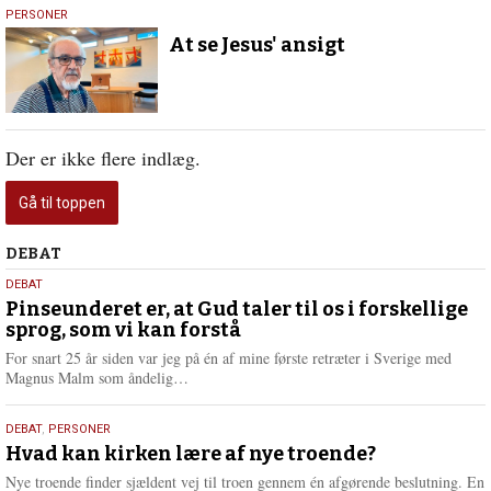
15.
PERSONER
oktober
At se Jesus' ansigt
2025
Der er ikke flere indlæg.
Gå til toppen
Debat
DEBAT
5.
DEBAT
august
Pinseunderet er, at Gud taler til os i forskellige
sprog, som vi kan forstå
2026
For snart 25 år siden var jeg på én af mine første retræter i Sverige med
L
Magnus Malm som åndelig…
æ
s
25.
DEBAT
,
PERSONER
m
juli
Hvad kan kirken lære af nye troende?
e
2026
r
Nye troende finder sjældent vej til troen gennem én afgørende beslutning. En