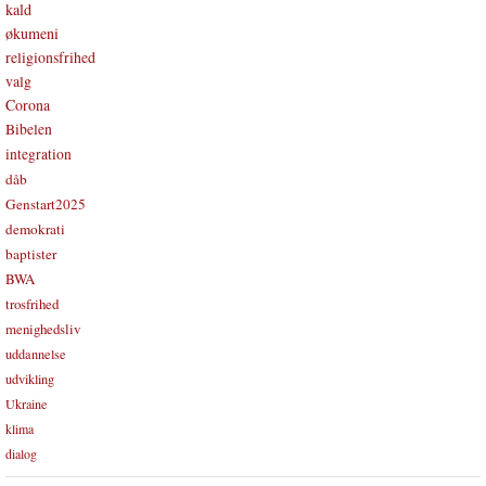
kald
økumeni
religionsfrihed
valg
Corona
Bibelen
integration
dåb
Genstart2025
demokrati
baptister
BWA
trosfrihed
menighedsliv
uddannelse
udvikling
Ukraine
klima
dialog