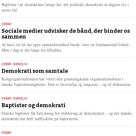
2026
r
Baptister var demokrater længe før, det politiske demokrati så dagens lys i
e
nyere tid.
18.
DEBAT
maj
Sociale medier udvisker de bånd, der binder os
sammen
2026
At have ret til sin egen opmærksomhed burde være en fundamental frihed.
Men i dag er det langt fra tilfældet.
18.
DEBAT
,
KIRKELIV
maj
Demokrati som samtale
2026
Kongregationalismen har været den gennemgående organisationsform i
danske baptistmenigheder. Den er besværlig og langsom – og til diskussion.
18.
DEBAT
,
KIRKELIV
maj
Baptister og demokrati
2026
Danske baptister fik betydning for etablering af demokratiet – og det danske
demokrati har haft indflydelse på baptisterne.
18.
DEBAT