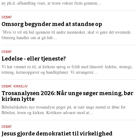
e
L
ny ph.d.-afhandling viser, at troen vokser frem gennem…
æ
s
9.
DEBAT
m
juli
Omsorg begynder med at standse op
e
2026
r
”Hvis vi vil slå hul igennem til andre mennesker, skal vi gøre det uventede.
e
L
Omsorg handler om at gå lidt…
æ
s
10.
DEBAT
m
juni
Ledelse - eller tjeneste?
e
2026
r
Vi har vænnet os til, at kirkens sprog er fyldt med låneord: ledelse, strategi,
e
L
retning, kerneopgaver og handleplaner. Vi arrangerer…
æ
s
2.
DEBAT
,
KIRKELIV
m
juni
Trosanalysen 2026: Når unge søger mening, bør
e
kirken lytte
2026
r
e
Bibelselskabets nye trosanalyse peger på, at især unge mænd er åbne for
L
Bibelen, troen og kirken. Kritikere advarer mod at…
æ
s
18.
DEBAT
m
maj
Jesus gjorde demokratiet til virkelighed
e