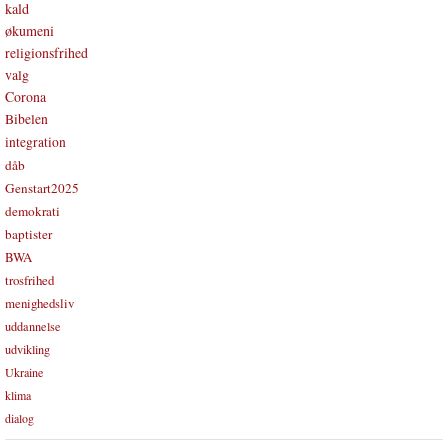
kald
økumeni
religionsfrihed
valg
Corona
Bibelen
integration
dåb
Genstart2025
demokrati
baptister
BWA
trosfrihed
menighedsliv
uddannelse
udvikling
Ukraine
klima
dialog