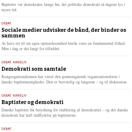
2026
r
Baptister var demokrater længe før, det politiske demokrati så dagens lys i
e
nyere tid.
18.
DEBAT
maj
Sociale medier udvisker de bånd, der binder os
sammen
2026
At have ret til sin egen opmærksomhed burde være en fundamental frihed.
Men i dag er det langt fra tilfældet.
18.
DEBAT
,
KIRKELIV
maj
Demokrati som samtale
2026
Kongregationalismen har været den gennemgående organisationsform i
danske baptistmenigheder. Den er besværlig og langsom – og til diskussion.
18.
DEBAT
,
KIRKELIV
maj
Baptister og demokrati
2026
Danske baptister fik betydning for etablering af demokratiet – og det danske
demokrati har haft indflydelse på baptisterne.
18.
DEBAT