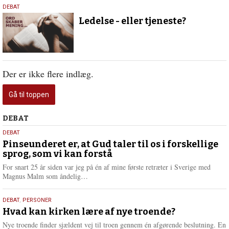
9.
DEBAT
april
Ledelse - eller tjeneste?
2026
Der er ikke flere indlæg.
Gå til toppen
Debat
DEBAT
5.
DEBAT
august
Pinseunderet er, at Gud taler til os i forskellige
sprog, som vi kan forstå
2026
For snart 25 år siden var jeg på én af mine første retræter i Sverige med
L
Magnus Malm som åndelig…
æ
s
25.
DEBAT
,
PERSONER
m
juli
Hvad kan kirken lære af nye troende?
e
2026
r
Nye troende finder sjældent vej til troen gennem én afgørende beslutning. En