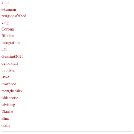
kald
økumeni
religionsfrihed
valg
Corona
Bibelen
integration
dåb
Genstart2025
demokrati
baptister
BWA
trosfrihed
menighedsliv
uddannelse
udvikling
Ukraine
klima
dialog