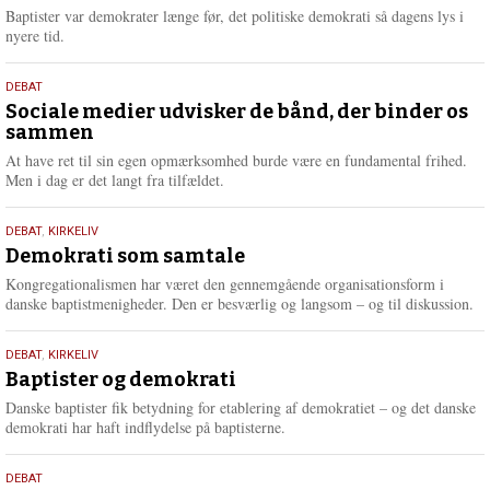
2026
r
Baptister var demokrater længe før, det politiske demokrati så dagens lys i
e
nyere tid.
18.
DEBAT
maj
Sociale medier udvisker de bånd, der binder os
sammen
2026
At have ret til sin egen opmærksomhed burde være en fundamental frihed.
Men i dag er det langt fra tilfældet.
18.
DEBAT
,
KIRKELIV
maj
Demokrati som samtale
2026
Kongregationalismen har været den gennemgående organisationsform i
danske baptistmenigheder. Den er besværlig og langsom – og til diskussion.
18.
DEBAT
,
KIRKELIV
maj
Baptister og demokrati
2026
Danske baptister fik betydning for etablering af demokratiet – og det danske
demokrati har haft indflydelse på baptisterne.
18.
DEBAT