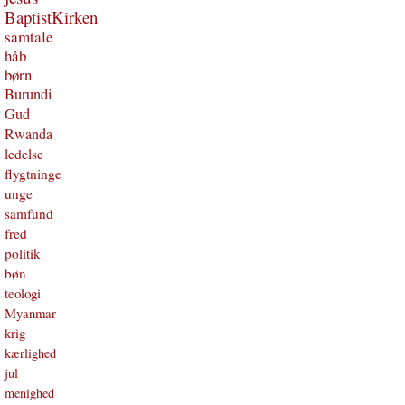
BaptistKirken
samtale
håb
børn
Burundi
Gud
Rwanda
ledelse
flygtninge
unge
samfund
fred
politik
bøn
teologi
Myanmar
krig
kærlighed
jul
menighed