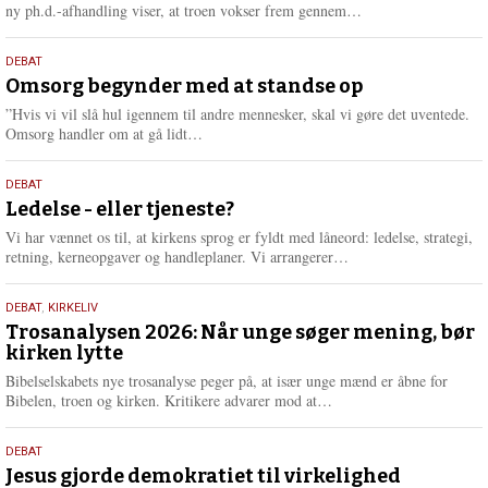
e
L
ny ph.d.-afhandling viser, at troen vokser frem gennem…
æ
s
9.
DEBAT
m
juli
Omsorg begynder med at standse op
e
2026
r
”Hvis vi vil slå hul igennem til andre mennesker, skal vi gøre det uventede.
e
L
Omsorg handler om at gå lidt…
æ
s
10.
DEBAT
m
juni
Ledelse - eller tjeneste?
e
2026
r
Vi har vænnet os til, at kirkens sprog er fyldt med låneord: ledelse, strategi,
e
L
retning, kerneopgaver og handleplaner. Vi arrangerer…
æ
s
2.
DEBAT
,
KIRKELIV
m
juni
Trosanalysen 2026: Når unge søger mening, bør
e
kirken lytte
2026
r
e
Bibelselskabets nye trosanalyse peger på, at især unge mænd er åbne for
L
Bibelen, troen og kirken. Kritikere advarer mod at…
æ
s
18.
DEBAT
m
maj
Jesus gjorde demokratiet til virkelighed
e