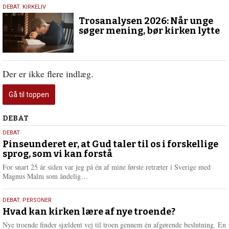
2.
DEBAT
,
KIRKELIV
juni
Trosanalysen 2026: Når unge
2026
søger mening, bør kirken lytte
Der er ikke flere indlæg.
Gå til toppen
Debat
DEBAT
5.
DEBAT
august
Pinseunderet er, at Gud taler til os i forskellige
sprog, som vi kan forstå
2026
For snart 25 år siden var jeg på én af mine første retræter i Sverige med
L
Magnus Malm som åndelig…
æ
s
25.
DEBAT
,
PERSONER
m
juli
Hvad kan kirken lære af nye troende?
e
2026
r
Nye troende finder sjældent vej til troen gennem én afgørende beslutning. En