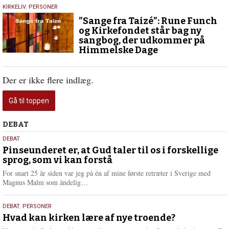
19.
KIRKELIV
,
PERSONER
maj
”Sange fra Taizé”: Rune Funch
2025
og Kirkefondet står bag ny
sangbog, der udkommer på
Himmelske Dage
Der er ikke flere indlæg.
Gå til toppen
Debat
DEBAT
5.
DEBAT
august
Pinseunderet er, at Gud taler til os i forskellige
sprog, som vi kan forstå
2026
For snart 25 år siden var jeg på én af mine første retræter i Sverige med
L
Magnus Malm som åndelig…
æ
s
25.
DEBAT
,
PERSONER
m
juli
Hvad kan kirken lære af nye troende?
e
r