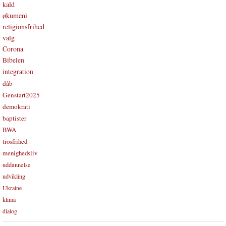
kald
økumeni
religionsfrihed
valg
Corona
Bibelen
integration
dåb
Genstart2025
demokrati
baptister
BWA
trosfrihed
menighedsliv
uddannelse
udvikling
Ukraine
klima
dialog