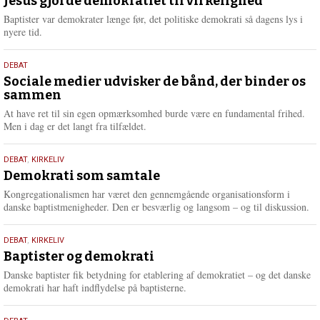
maj
Jesus gjorde demokratiet til virkelighed
e
2026
r
Baptister var demokrater længe før, det politiske demokrati så dagens lys i
e
nyere tid.
18.
DEBAT
maj
Sociale medier udvisker de bånd, der binder os
sammen
2026
At have ret til sin egen opmærksomhed burde være en fundamental frihed.
Men i dag er det langt fra tilfældet.
18.
DEBAT
,
KIRKELIV
maj
Demokrati som samtale
2026
Kongregationalismen har været den gennemgående organisationsform i
danske baptistmenigheder. Den er besværlig og langsom – og til diskussion.
18.
DEBAT
,
KIRKELIV
maj
Baptister og demokrati
2026
Danske baptister fik betydning for etablering af demokratiet – og det danske
demokrati har haft indflydelse på baptisterne.