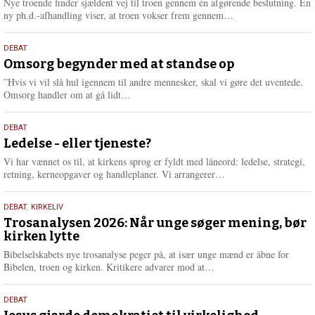
2026
Nye troende finder sjældent vej til troen gennem én afgørende beslutning. En
e
L
ny ph.d.-afhandling viser, at troen vokser frem gennem…
æ
s
9.
DEBAT
m
juli
Omsorg begynder med at standse op
e
2026
r
”Hvis vi vil slå hul igennem til andre mennesker, skal vi gøre det uventede.
e
L
Omsorg handler om at gå lidt…
æ
s
10.
DEBAT
m
juni
Ledelse - eller tjeneste?
e
2026
r
Vi har vænnet os til, at kirkens sprog er fyldt med låneord: ledelse, strategi,
e
L
retning, kerneopgaver og handleplaner. Vi arrangerer…
æ
s
2.
DEBAT
,
KIRKELIV
m
juni
Trosanalysen 2026: Når unge søger mening, bør
e
kirken lytte
2026
r
e
Bibelselskabets nye trosanalyse peger på, at især unge mænd er åbne for
L
Bibelen, troen og kirken. Kritikere advarer mod at…
æ
s
18.
DEBAT
m