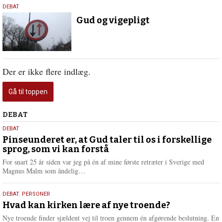
15.
DEBAT
januar
Gud og vigepligt
2026
Der er ikke flere indlæg.
Gå til toppen
Debat
DEBAT
5.
DEBAT
august
Pinseunderet er, at Gud taler til os i forskellige
sprog, som vi kan forstå
2026
For snart 25 år siden var jeg på én af mine første retræter i Sverige med
L
Magnus Malm som åndelig…
æ
s
25.
DEBAT
,
PERSONER
m
juli
Hvad kan kirken lære af nye troende?
e
2026
r
Nye troende finder sjældent vej til troen gennem én afgørende beslutning. En