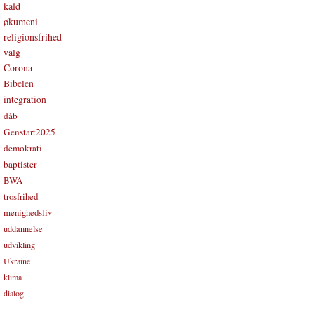
kald
økumeni
religionsfrihed
valg
Corona
Bibelen
integration
dåb
Genstart2025
demokrati
baptister
BWA
trosfrihed
menighedsliv
uddannelse
udvikling
Ukraine
klima
dialog