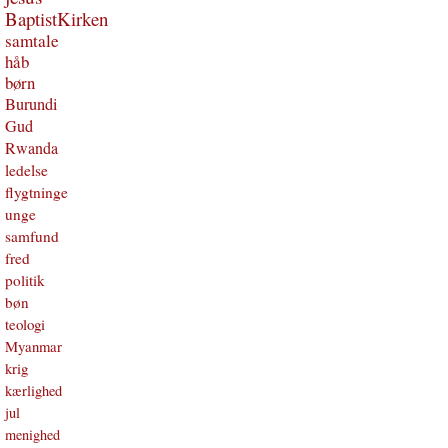
BaptistKirken
samtale
håb
børn
Burundi
Gud
Rwanda
ledelse
flygtninge
unge
samfund
fred
politik
bøn
teologi
Myanmar
krig
kærlighed
jul
menighed