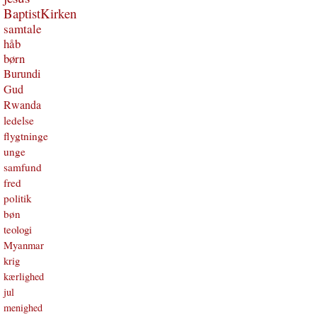
BaptistKirken
samtale
håb
børn
Burundi
Gud
Rwanda
ledelse
flygtninge
unge
samfund
fred
politik
bøn
teologi
Myanmar
krig
kærlighed
jul
menighed