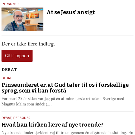
15.
PERSONER
oktober
At se Jesus' ansigt
2025
Der er ikke flere indlæg.
Gå til toppen
Debat
DEBAT
5.
DEBAT
august
Pinseunderet er, at Gud taler til os i forskellige
sprog, som vi kan forstå
2026
For snart 25 år siden var jeg på én af mine første retræter i Sverige med
L
Magnus Malm som åndelig…
æ
s
25.
DEBAT
,
PERSONER
m
juli
Hvad kan kirken lære af nye troende?
e
2026
r
Nye troende finder sjældent vej til troen gennem én afgørende beslutning. En