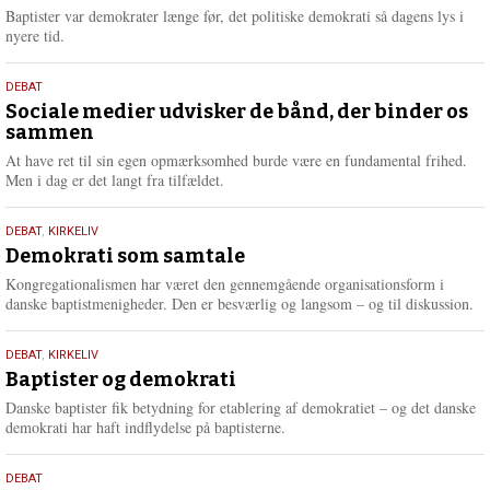
2026
r
Baptister var demokrater længe før, det politiske demokrati så dagens lys i
e
nyere tid.
18.
DEBAT
maj
Sociale medier udvisker de bånd, der binder os
sammen
2026
At have ret til sin egen opmærksomhed burde være en fundamental frihed.
Men i dag er det langt fra tilfældet.
18.
DEBAT
,
KIRKELIV
maj
Demokrati som samtale
2026
Kongregationalismen har været den gennemgående organisationsform i
danske baptistmenigheder. Den er besværlig og langsom – og til diskussion.
18.
DEBAT
,
KIRKELIV
maj
Baptister og demokrati
2026
Danske baptister fik betydning for etablering af demokratiet – og det danske
demokrati har haft indflydelse på baptisterne.
18.
DEBAT