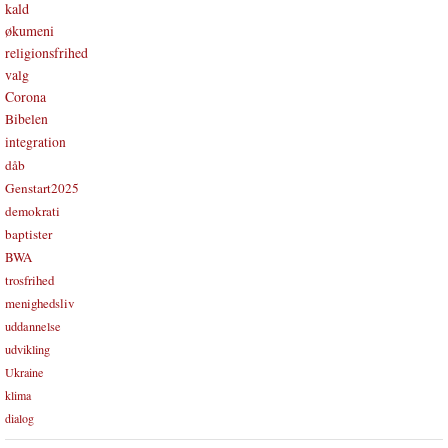
kald
økumeni
religionsfrihed
valg
Corona
Bibelen
integration
dåb
Genstart2025
demokrati
baptister
BWA
trosfrihed
menighedsliv
uddannelse
udvikling
Ukraine
klima
dialog