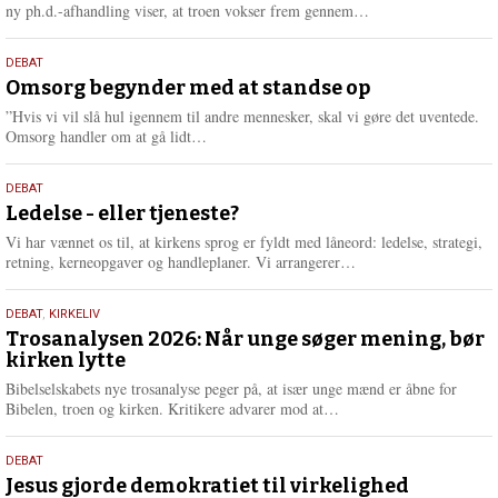
e
L
ny ph.d.-afhandling viser, at troen vokser frem gennem…
æ
s
9.
DEBAT
m
juli
Omsorg begynder med at standse op
e
2026
r
”Hvis vi vil slå hul igennem til andre mennesker, skal vi gøre det uventede.
e
L
Omsorg handler om at gå lidt…
æ
s
10.
DEBAT
m
juni
Ledelse - eller tjeneste?
e
2026
r
Vi har vænnet os til, at kirkens sprog er fyldt med låneord: ledelse, strategi,
e
L
retning, kerneopgaver og handleplaner. Vi arrangerer…
æ
s
2.
DEBAT
,
KIRKELIV
m
juni
Trosanalysen 2026: Når unge søger mening, bør
e
kirken lytte
2026
r
e
Bibelselskabets nye trosanalyse peger på, at især unge mænd er åbne for
L
Bibelen, troen og kirken. Kritikere advarer mod at…
æ
s
18.
DEBAT
m
maj
Jesus gjorde demokratiet til virkelighed
e