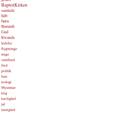
BaptistKirken
samtale
håb
børn
Burundi
Gud
Rwanda
ledelse
flygtninge
unge
samfund
fred
politik
bøn
teologi
Myanmar
krig
kærlighed
jul
menighed