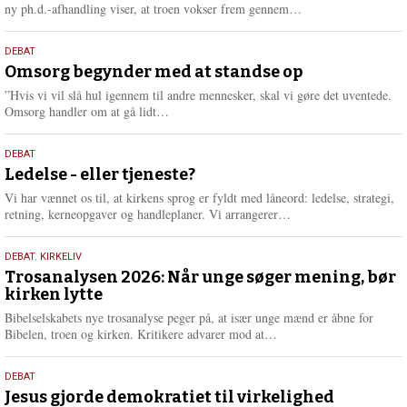
e
L
ny ph.d.-afhandling viser, at troen vokser frem gennem…
æ
s
9.
DEBAT
m
juli
Omsorg begynder med at standse op
e
2026
r
”Hvis vi vil slå hul igennem til andre mennesker, skal vi gøre det uventede.
e
L
Omsorg handler om at gå lidt…
æ
s
10.
DEBAT
m
juni
Ledelse - eller tjeneste?
e
2026
r
Vi har vænnet os til, at kirkens sprog er fyldt med låneord: ledelse, strategi,
e
L
retning, kerneopgaver og handleplaner. Vi arrangerer…
æ
s
2.
DEBAT
,
KIRKELIV
m
juni
Trosanalysen 2026: Når unge søger mening, bør
e
kirken lytte
2026
r
e
Bibelselskabets nye trosanalyse peger på, at især unge mænd er åbne for
L
Bibelen, troen og kirken. Kritikere advarer mod at…
æ
s
18.
DEBAT
m
maj
Jesus gjorde demokratiet til virkelighed
e