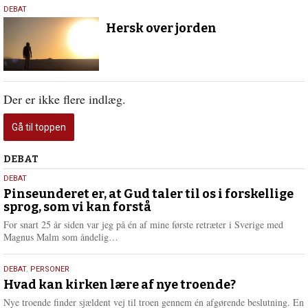
12.
DEBAT
september
Hersk over jorden
2024
Der er ikke flere indlæg.
Gå til toppen
Debat
DEBAT
5.
DEBAT
august
Pinseunderet er, at Gud taler til os i forskellige
sprog, som vi kan forstå
2026
For snart 25 år siden var jeg på én af mine første retræter i Sverige med
L
Magnus Malm som åndelig…
æ
s
25.
DEBAT
,
PERSONER
m
juli
Hvad kan kirken lære af nye troende?
e
2026
r
Nye troende finder sjældent vej til troen gennem én afgørende beslutning. En