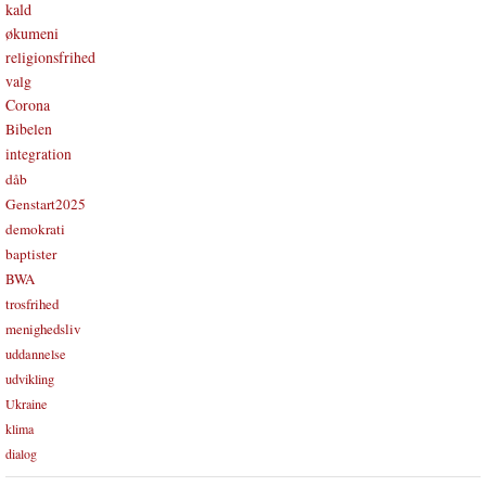
kald
økumeni
religionsfrihed
valg
Corona
Bibelen
integration
dåb
Genstart2025
demokrati
baptister
BWA
trosfrihed
menighedsliv
uddannelse
udvikling
Ukraine
klima
dialog