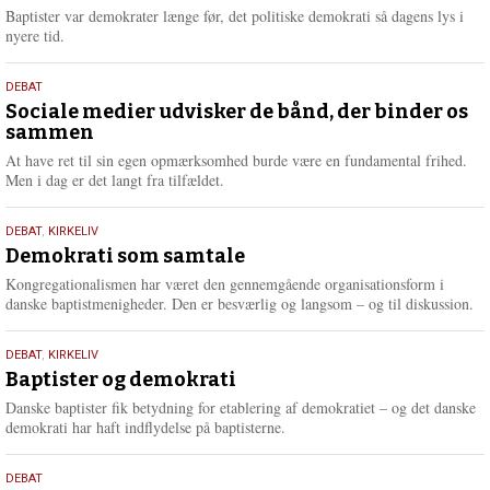
2026
r
Baptister var demokrater længe før, det politiske demokrati så dagens lys i
e
nyere tid.
18.
DEBAT
maj
Sociale medier udvisker de bånd, der binder os
sammen
2026
At have ret til sin egen opmærksomhed burde være en fundamental frihed.
Men i dag er det langt fra tilfældet.
18.
DEBAT
,
KIRKELIV
maj
Demokrati som samtale
2026
Kongregationalismen har været den gennemgående organisationsform i
danske baptistmenigheder. Den er besværlig og langsom – og til diskussion.
18.
DEBAT
,
KIRKELIV
maj
Baptister og demokrati
2026
Danske baptister fik betydning for etablering af demokratiet – og det danske
demokrati har haft indflydelse på baptisterne.
18.
DEBAT