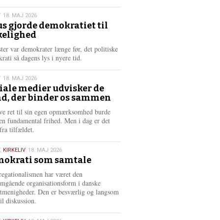
æ
s
T
18. MAJ 2026
m
us gjorde demokratiet til
e
kelighed
6
r
e
ster var demokrater længe før, det politiske
rati så dagens lys i nyere tid.
T
18. MAJ 2026
iale medier udvisker de
d, der binder os sammen
6
ve ret til sin egen opmærksomhed burde
en fundamental frihed. Men i dag er det
fra tilfældet.
,
KIRKELIV
18. MAJ 2026
okrati som samtale
6
egationalismen har været den
mgående organisationsform i danske
stmenigheder. Den er besværlig og langsom
il diskussion.