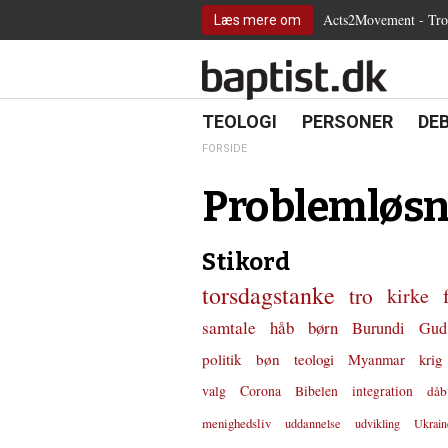
2.0:
Spring
Vend
Gå
Teologi
Acts2Movement - Tro i
Læs mere om
3.0:
menu
tilbage
til
Personer
4.0:
over
til
vores
Debat
5.0:
og
forsiden
guide
Kirkeliv
6.0:
gå
for
Internationalt
til
tilgængelighed
18.0:
19.0:
20.
8.0:
TEOLOGI
PERSONER
DE
Teologi
indhold
9.0:
Personer
FORSIDE
10.0:
Debat
11.0:
Kirkeliv
Problemløsn
12.0:
Internationalt
Stikord
torsdagstanke
tro
kirke
samtale
håb
børn
Burundi
Gud
politik
bøn
teologi
Myanmar
krig
valg
Corona
Bibelen
integration
dåb
menighedsliv
uddannelse
udvikling
Ukrain