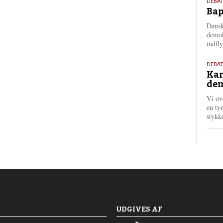
18.
DEBAT
Bap
maj
202
Dansk
demok
indfly
18.
DEBA
Kan
maj
dem
202
Vi ov
en tyn
stykk
UDGIVES AF