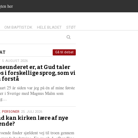
gten her
14.0:
15.0:
16.0:
OM BAPTIST.DK
HELE BLADET
STØT
at
AT
Gå til debat
T
5. AUGUST 2026
seunderet er, at Gud taler
st
os i forskellige sprog, som vi
6
 forstå
nart 25 år siden var jeg på én af mine første
ter i Sverige med Magnus Malm som
L
lig…
æ
s
,
PERSONER
25. JULI 2026
m
d kan kirken lære af nye
e
ende?
6
r
e
roende finder sjældent vej til troen gennem