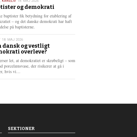
,
KIRKELIV
18. MAJ 2026
tister og demokrati
6
e baptister fik betydning for etablering af
ratiet – og det danske demokrati har haft
delse på baptisterne.
T
18. MAJ 2026
 dansk og vestligt
okrati overleve?
6
erser let, at demokratiet er skrøbeligt – som
d porcelænsvase, der risikerer at gå i
L
er, hvis vi…
æ
s
m
e
r
e
SEKTIONER