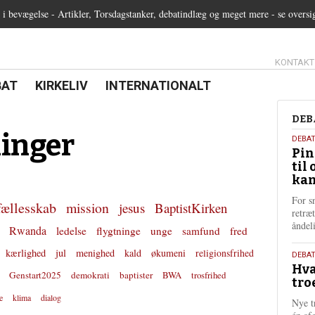
 bevægelse - Artikler, Torsdagstanker, debatindlæg og meget mere - se oversi
13.0:
KONTAKT
0:
21.0:
22.0:
BAT
KIRKELIV
INTERNATIONALT
Deb
DEB
inger
5.
DEBA
Pin
augu
til 
202
kan
For s
fællesskab
mission
jesus
BaptistKirken
retræ
ånde
Rwanda
ledelse
flygtninge
unge
samfund
fred
kærlighed
jul
menighed
kald
økumeni
religionsfrihed
25.
DEBAT
Hva
juli
Genstart2025
demokrati
baptister
BWA
trosfrihed
tro
202
e
klima
dialog
Nye t