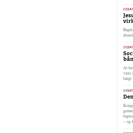
18.
DEBA
Jes
maj
vir
202
Bapti
demok
18.
DEBA
Soc
maj
bån
202
At ha
være 
langt 
18.
DEBAT
Dem
maj
202
Kongr
genne
bapti
– og t