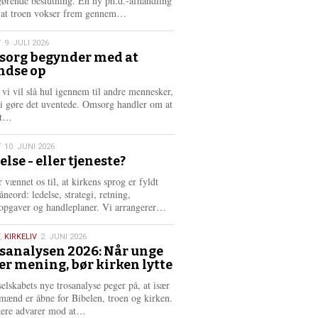
gørende beslutning. En ny ph.d.-afhandling
L
, at troen vokser frem gennem…
æ
s
T
9. JULI 2026
m
org begynder med at
e
ndse op
6
r
e
 vi vil slå hul igennem til andre mennesker,
vi gøre det uventede. Omsorg handler om at
L
dt…
æ
s
T
10. JUNI 2026
m
else - eller tjeneste?
e
6
r
 vænnet os til, at kirkens sprog er fyldt
e
neord: ledelse, strategi, retning,
L
opgaver og handleplaner. Vi arrangerer…
æ
s
,
KIRKELIV
2. JUNI 2026
m
sanalysen 2026: Når unge
e
er mening, bør kirken lytte
6
r
e
selskabets nye trosanalyse peger på, at især
mænd er åbne for Bibelen, troen og kirken.
L
kere advarer mod at…