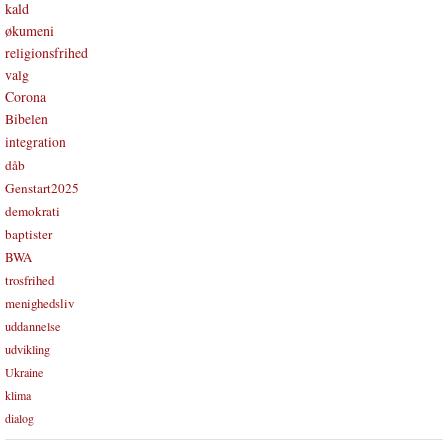
kald
økumeni
religionsfrihed
valg
Corona
Bibelen
integration
dåb
Genstart2025
demokrati
baptister
BWA
trosfrihed
menighedsliv
uddannelse
udvikling
Ukraine
klima
dialog