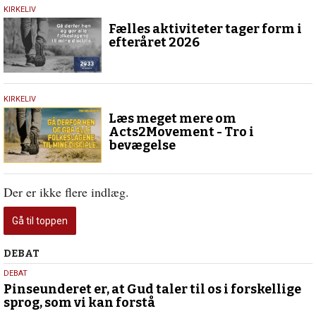
25.
KIRKELIV
maj
Fælles aktiviteter tager form i
2026
efteråret 2026
15.
KIRKELIV
maj
Læs meget mere om
2026
Acts2Movement - Tro i
bevægelse
Der er ikke flere indlæg.
Gå til toppen
Debat
DEBAT
5.
DEBAT
august
Pinseunderet er, at Gud taler til os i forskellige
sprog, som vi kan forstå
2026