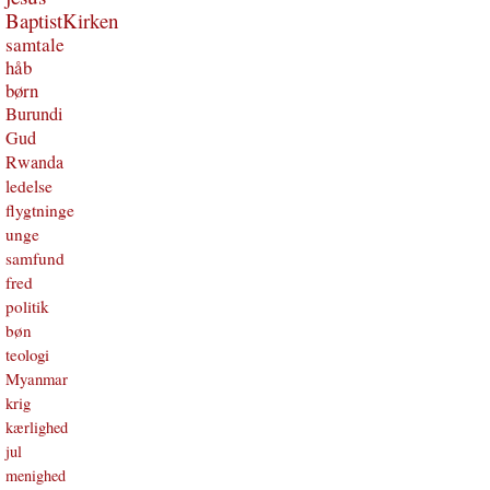
BaptistKirken
samtale
håb
børn
Burundi
Gud
Rwanda
ledelse
flygtninge
unge
samfund
fred
politik
bøn
teologi
Myanmar
krig
kærlighed
jul
menighed