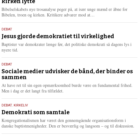
kirken lytte
2026
r
e
Bibelselskabets nye trosanalyse peger på, at især unge mænd er åbne for
L
Bibelen, troen og kirken. Kritikere advarer mod at…
æ
s
18.
DEBAT
m
maj
Jesus gjorde demokratiet til virkelighed
e
2026
r
Baptister var demokrater længe før, det politiske demokrati så dagens lys i
e
nyere tid.
18.
DEBAT
maj
Sociale medier udvisker de bånd, der binder os
sammen
2026
At have ret til sin egen opmærksomhed burde være en fundamental frihed.
Men i dag er det langt fra tilfældet.
18.
DEBAT
,
KIRKELIV
maj
Demokrati som samtale
2026
Kongregationalismen har været den gennemgående organisationsform i
danske baptistmenigheder. Den er besværlig og langsom – og til diskussion.