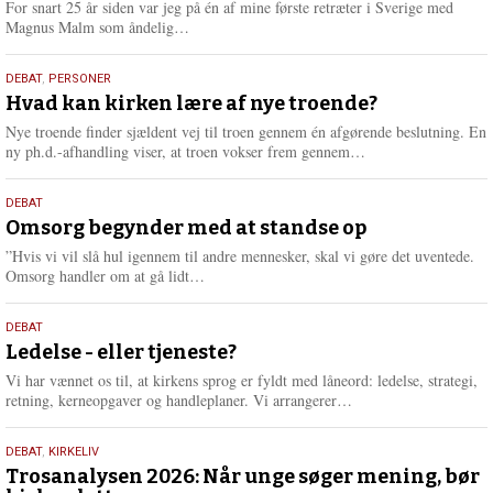
For snart 25 år siden var jeg på én af mine første retræter i Sverige med
L
Magnus Malm som åndelig…
æ
s
25.
DEBAT
,
PERSONER
m
juli
Hvad kan kirken lære af nye troende?
e
2026
r
Nye troende finder sjældent vej til troen gennem én afgørende beslutning. En
e
L
ny ph.d.-afhandling viser, at troen vokser frem gennem…
æ
s
9.
DEBAT
m
juli
Omsorg begynder med at standse op
e
2026
r
”Hvis vi vil slå hul igennem til andre mennesker, skal vi gøre det uventede.
e
L
Omsorg handler om at gå lidt…
æ
s
10.
DEBAT
m
juni
Ledelse - eller tjeneste?
e
2026
r
Vi har vænnet os til, at kirkens sprog er fyldt med låneord: ledelse, strategi,
e
L
retning, kerneopgaver og handleplaner. Vi arrangerer…
æ
s
2.
DEBAT
,
KIRKELIV
m
juni
Trosanalysen 2026: Når unge søger mening, bør
e